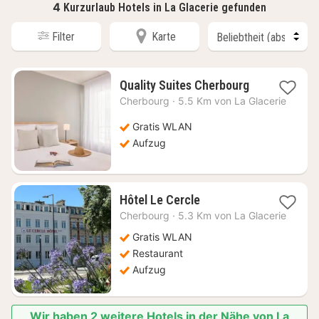
4
Kurzurlaub Hotels in La Glacerie gefunden
Filter
Karte
1
Quality Suites Cherbourg
Nacht
Cherbourg
·
5.5 Km von La Glacerie
ab
77,77
Gratis WLAN
€
Aufzug
1
Hôtel Le Cercle
Nacht
Cherbourg
·
5.3 Km von La Glacerie
ab
90,90
Gratis WLAN
€
Restaurant
Aufzug
Wir haben 2 weitere Hotels in der Nähe von La