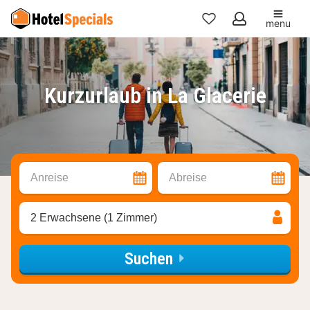
menu
Meine
Favoriten
Kurzurlaub in La Glacerie
Anreise
Abreise
2 Erwachsene (1 Zimmer)
Suchen