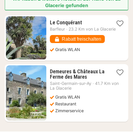
Glacerie gefunden
1
Le Conquérant
Nacht
Barfleur
·
23.2 Km von La Glacerie
ab
150,97
Rabatt freischalten
€
Gratis WLAN
Demeures & Châteaux La
1
Ferme des Mares
Nacht
Saint-Germain-sur-Ay
·
41.7 Km von
ab
La Glacerie
101,37
Gratis WLAN
€
Restaurant
Zimmerservice