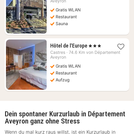
Aveyron
79,23
Gratis WLAN
€
Restaurant
Sauna
1
Hôtel de l'Europe
, 3 Sterne
Nacht
Castres
·
74.6 Km von Département
ab
Aveyron
79,01
Gratis WLAN
€
Restaurant
Aufzug
Dein spontaner Kurzurlaub in Département
Aveyron ganz ohne Stress
Wenn du mal kurz raus willst, ist ein Kurzurlaub in