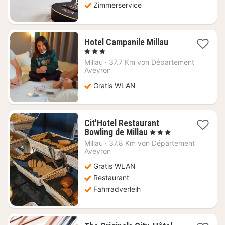
Zimmerservice
1
Hotel Campanile Millau
Nacht
, 3 Sterne
ab
Millau
·
37.7 Km von Département
66,18
Aveyron
€
Gratis WLAN
Cit'Hotel Restaurant
1
Bowling de Millau
, 3 Sterne
Nacht
Millau
·
37.8 Km von Département
ab
Aveyron
75,50
Gratis WLAN
€
Restaurant
Fahrradverleih