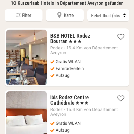
10
Kurzurlaub Hotels in Département Aveyron gefunden
Filter
Karte
B&B HOTEL Rodez
1
Bourran
, 3 Sterne
Nacht
Rodez
·
16.4 Km von Département
ab
Aveyron
96,36
Gratis WLAN
€
Fahrradverleih
Aufzug
ibis Rodez Centre
1
Cathédrale
, 3 Sterne
Nacht
Rodez
·
15.6 Km von Département
ab
Aveyron
80,18
Gratis WLAN
€
Aufzug