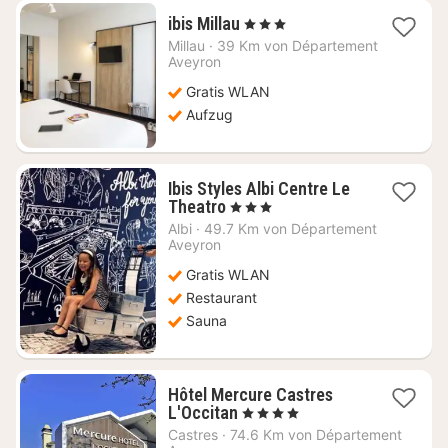
1
ibis Millau
, 3 Sterne
Nacht
Millau
·
39 Km von Département
ab
Aveyron
104,61
Gratis WLAN
€
Aufzug
Ibis Styles Albi Centre Le
1
Theatro
, 3 Sterne
Nacht
Albi
·
49.7 Km von Département
ab
Aveyron
91,40
Gratis WLAN
€
Restaurant
Sauna
Hôtel Mercure Castres
1
L'Occitan
, 4 Sterne
Nacht
Castres
·
74.6 Km von Département
ab