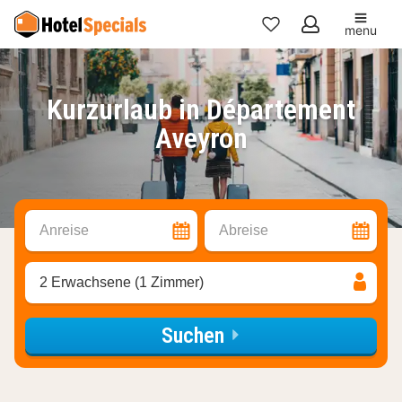
menu
Meine
Favoriten
Kurzurlaub in Département
Aveyron
Anreise
Abreise
2 Erwachsene (1 Zimmer)
Suchen