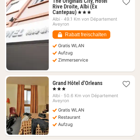
The Originals City, Hôtel
Rive Droite, Albi (Ex
1
Cantepau)
, 3 Sterne
Nacht
Albi
·
49.1 Km von Département
ab
Aveyron
91,82
€
Rabatt freischalten
Gratis WLAN
Aufzug
Zimmerservice
1
Grand Hôtel d'Orleans
Nacht
, 3 Sterne
ab
Albi
·
50.6 Km von Département
81,09
Aveyron
€
Gratis WLAN
Restaurant
Aufzug