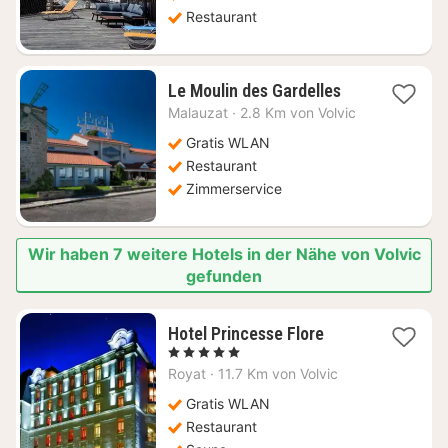
Restaurant
1
Le Moulin des Gardelles
Nacht
Malauzat
·
2.8 Km von Volvic
ab
93,75
Gratis WLAN
€
Restaurant
Zimmerservice
Wir haben 7 weitere Hotels in der Nähe von Volvic
gefunden
1
Hotel Princesse Flore
Nacht
, 5 Sterne
ab
Royat
·
11.7 Km von Volvic
134,71
€
Gratis WLAN
Restaurant