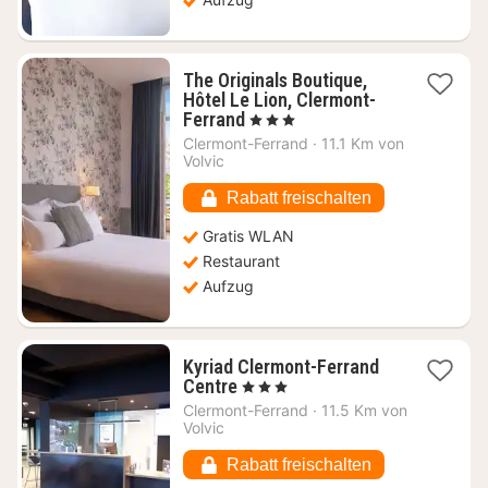
The Originals Boutique,
Hôtel Le Lion, Clermont-
1
Ferrand
, 3 Sterne
Nacht
Clermont-Ferrand
·
11.1 Km von
ab
Volvic
77,78
€
Rabatt freischalten
Gratis WLAN
Restaurant
Aufzug
Kyriad Clermont-Ferrand
1
Centre
, 3 Sterne
Nacht
Clermont-Ferrand
·
11.5 Km von
ab
Volvic
51,70
€
Rabatt freischalten