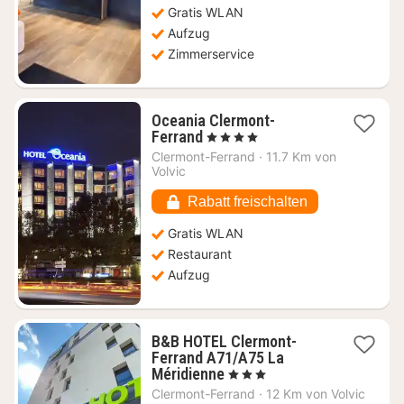
Gratis WLAN
Aufzug
Zimmerservice
Oceania Clermont-
1
Ferrand
, 4 Sterne
Nacht
Clermont-Ferrand
·
11.7 Km von
ab
Volvic
86,55
€
Rabatt freischalten
Gratis WLAN
Restaurant
Aufzug
B&B HOTEL Clermont-
Ferrand A71/A75 La
1
Méridienne
, 3 Sterne
Nacht
Clermont-Ferrand
·
12 Km von Volvic