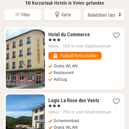
10
Kurzurlaub Hotels in Volvic gefunden
Filter
Karte
1
Hotel du Commerce
Nacht
, 3 Sterne
ab
Volvic
·
100 m vom Stadtzentrum
82,59
€
Rabatt freischalten
Gratis WLAN
Restaurant
Aufzug
1
Logis La Rose des Vents
Nacht
, 3 Sterne
ab
Volvic
·
750 m vom Stadtzentrum
100,69
€
Schwimmbad
Gratis WLAN