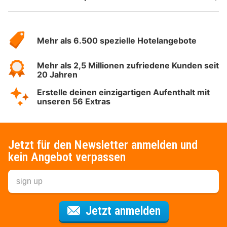
Über
Hotelspecials
Mehr als 6.500 spezielle Hotelangebote
Mehr als 2,5 Millionen zufriedene Kunden seit
20 Jahren
Erstelle deinen einzigartigen Aufenthalt mit
unseren 56 Extras
Jetzt für den Newsletter anmelden und
kein Angebot verpassen
Für den Newsl
Jetzt anmelden