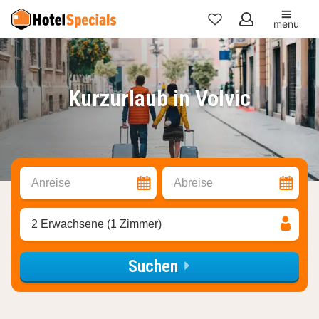
menu
Meine
Favoriten
Kurzurlaub in Volvic
Anreise
Abreise
2 Erwachsene (1 Zimmer)
Suchen