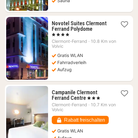
Sauna
Novotel Suites Clermont
1
Ferrand Polydome
Nacht
, 4 Sterne
ab
Clermont-Ferrand
·
10.8 Km von
121,82
Volvic
€
Gratis WLAN
Fahrradverleih
Aufzug
Campanile Clermont
1
Ferrand Centre
, 3 Sterne
Nacht
Clermont-Ferrand
·
10.7 Km von
ab
Volvic
63,22
€
Rabatt freischalten
Gratis WLAN
Aufzug