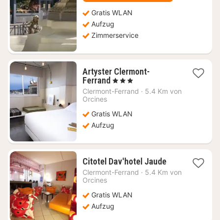
Gratis WLAN
Aufzug
Zimmerservice
Artyster Clermont-
1
Ferrand
, 3 Sterne
Nacht
Clermont-Ferrand
·
5.4 Km von
ab
Orcines
49,93
Gratis WLAN
€
Aufzug
1
Citotel Dav'hotel Jaude
Nacht
Clermont-Ferrand
·
5.4 Km von
ab
Orcines
61,94
Gratis WLAN
€
Aufzug