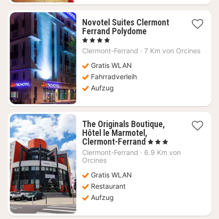
Novotel Suites Clermont
1
Ferrand Polydome
Nacht
, 4 Sterne
ab
Clermont-Ferrand
·
7 Km von Orcines
121,82
€
Gratis WLAN
Fahrradverleih
Aufzug
The Originals Boutique,
Hôtel le Marmotel,
1
Clermont-Ferrand
, 3 Sterne
Nacht
Clermont-Ferrand
·
6.9 Km von
ab
Orcines
61,09
Gratis WLAN
€
Restaurant
Aufzug