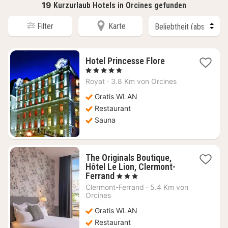
19
Kurzurlaub Hotels in Orcines gefunden
Filter
Karte
1
Hotel Princesse Flore
Nacht
, 5 Sterne
ab
Royat
·
3.8 Km von Orcines
134,71
€
Gratis WLAN
Restaurant
Sauna
The Originals Boutique,
Hôtel Le Lion, Clermont-
1
Ferrand
, 3 Sterne
Nacht
Clermont-Ferrand
·
5.4 Km von
ab
Orcines
77,78
Gratis WLAN
€
Restaurant