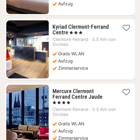
Aufzug
Kyriad Clermont-Ferrand
1
Centre
, 3 Sterne
Nacht
Clermont-Ferrand
·
5.5 Km von
ab
Orcines
49,10
Gratis WLAN
€
Aufzug
Zimmerservice
Mercure Clermont
1
Ferrand Centre Jaude
Nacht
, 4 Sterne
ab
Clermont-Ferrand
·
5.5 Km von
104,55
Orcines
€
Gratis WLAN
Aufzug
Zimmerservice