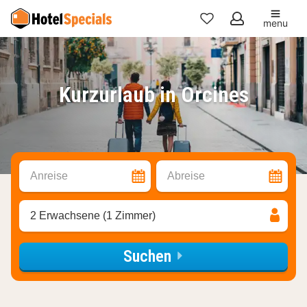
menu
Meine
Favoriten
Kurzurlaub in Orcines
Anreise
Abreise
2 Erwachsene (1 Zimmer)
Suchen