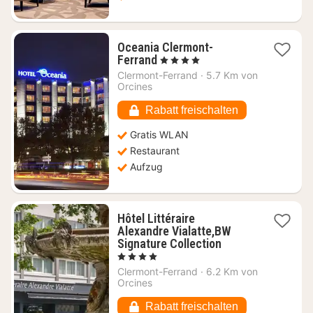
Oceania Clermont-
1
Ferrand
, 4 Sterne
Nacht
Clermont-Ferrand
·
5.7 Km von
ab
Orcines
86,55
€
Rabatt freischalten
Gratis WLAN
Restaurant
Aufzug
Hôtel Littéraire
Alexandre Vialatte,BW
1
Signature Collection
Nacht
, 4 Sterne
ab
Clermont-Ferrand
·
6.2 Km von
87,90
Orcines
€
Rabatt freischalten