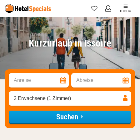
menu
Meine
Favoriten
Kurzurlaub in Issoire
Anreise
Abreise
2 Erwachsene (1 Zimmer)
Suchen