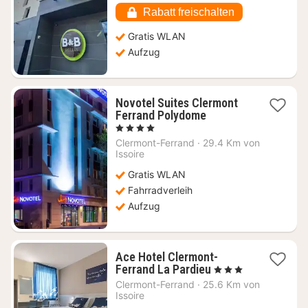
€
Rabatt freischalten
Gratis WLAN
Aufzug
Novotel Suites Clermont
1
Ferrand Polydome
Nacht
, 4 Sterne
ab
Clermont-Ferrand
·
29.4 Km von
110,50
Issoire
€
Gratis WLAN
Fahrradverleih
Aufzug
Ace Hotel Clermont-
1
Ferrand La Pardieu
, 3 Sterne
Nacht
Clermont-Ferrand
·
25.6 Km von
ab
Issoire
69,09