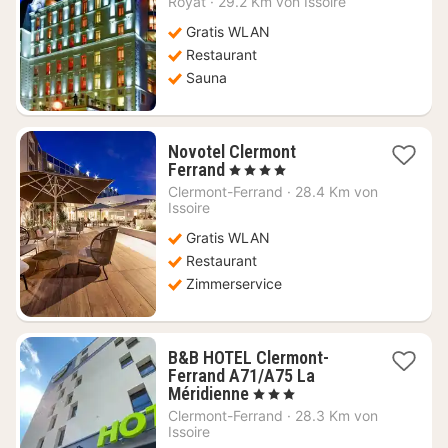
Royat
·
29.2 Km von Issoire
134,71
€
Gratis WLAN
Restaurant
Sauna
Novotel Clermont
1
Ferrand
, 4 Sterne
Nacht
Clermont-Ferrand
·
28.4 Km von
ab
Issoire
144,54
Gratis WLAN
€
Restaurant
Zimmerservice
B&B HOTEL Clermont-
Ferrand A71/A75 La
1
Méridienne
, 3 Sterne
Nacht
Clermont-Ferrand
·
28.3 Km von
ab
Issoire
64,95