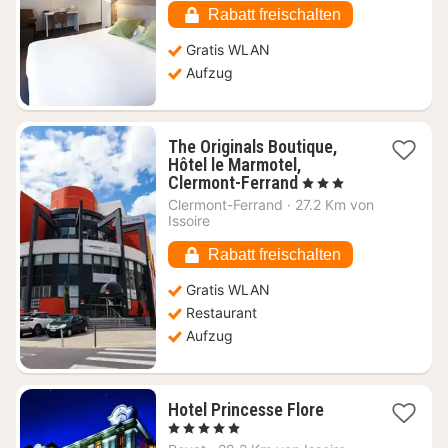
€
Rabatt freischalten
Gratis WLAN
Aufzug
The Originals Boutique,
Hôtel le Marmotel,
1
Clermont-Ferrand
, 3 Sterne
Nacht
Clermont-Ferrand
·
27.2 Km von
ab
Issoire
61,09
€
Rabatt freischalten
Gratis WLAN
Restaurant
Aufzug
1
Hotel Princesse Flore
Nacht
, 5 Sterne
ab