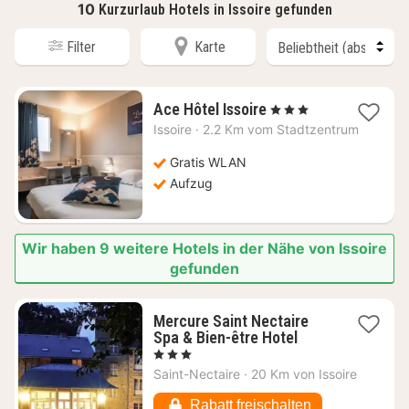
10
Kurzurlaub Hotels in Issoire gefunden
Filter
Karte
1
Ace Hôtel Issoire
, 3 Sterne
Nacht
Issoire
·
2.2 Km vom Stadtzentrum
ab
69,55
Gratis WLAN
€
Aufzug
Wir haben 9 weitere Hotels in der Nähe von Issoire
gefunden
Mercure Saint Nectaire
1
Spa & Bien-être Hotel
Nacht
, 3 Sterne
ab
Saint-Nectaire
·
20 Km von Issoire
114,99
€
Rabatt freischalten