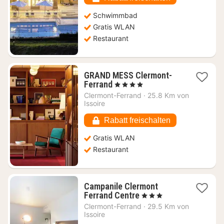
Schwimmbad
Gratis WLAN
Restaurant
GRAND MESS Clermont-
1
Ferrand
, 4 Sterne
Nacht
Clermont-Ferrand
·
25.8 Km von
ab
Issoire
79,03
€
Rabatt freischalten
Gratis WLAN
Restaurant
Campanile Clermont
1
Ferrand Centre
, 3 Sterne
Nacht
Clermont-Ferrand
·
29.5 Km von
ab
Issoire
63,22