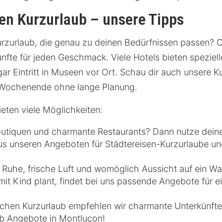
nen Kurzurlaub – unsere Tipps
urzurlaub, die genau zu deinen Bedürfnissen passen? 
nfte für jeden Geschmack. Viele Hotels bieten speziell
ar Eintritt in Museen vor Ort. Schau dir auch unsere 
ein Wochenende ohne lange Planung.
ieten viele Möglichkeiten:
Boutiquen und charmante Restaurants? Dann nutze dein
us unseren Angeboten für Städtereisen-Kurzurlaube und
 Ruhe, frische Luft und womöglich Aussicht auf ein W
mit Kind plant, findet bei uns passende Angebote für e
schen Kurzurlaub empfehlen wir charmante Unterkünfte 
ub Angebote in Montluçon!