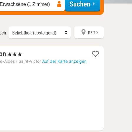
Suchen
 Erwachsene (1 Zimmer)
Karte
nach
1
on
, 3 Sterne
Nacht
e-Alpes
›
Saint-Victor
Auf der Karte anzeigen
ab
69,09
€