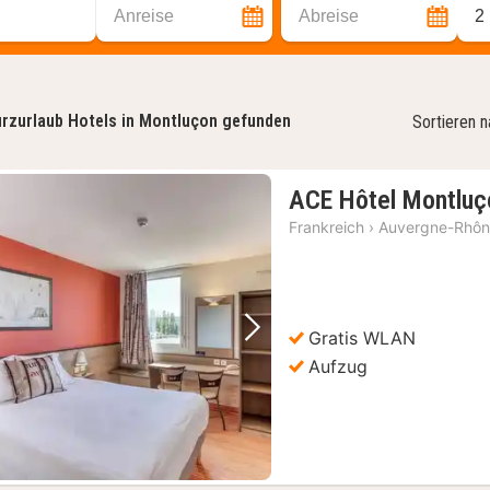
Anreise
Abreise
2
rzurlaub Hotels in Montluçon gefunden
Sortieren 
ACE Hôtel Montluç
Frankreich
›
Auvergne-Rhôn
Gratis WLAN
Vorheriges Bild
Nächstes Bild
Aufzug