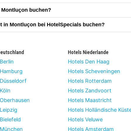
n Montluçon buchen?
ot in Montluçon bei HotelSpecials buchen?
Deutschland
Hotels Niederlande
Berlin
Hotels Den Haag
 Hamburg
Hotels Scheveningen
 Düsseldorf
Hotels Rotterdam
 Köln
Hotels Zandvoort
 Oberhausen
Hotels Maastricht
Leipzig
Hotels Holländische Küst
Bielefeld
Hotels Veluwe
 München
Hotels Amsterdam