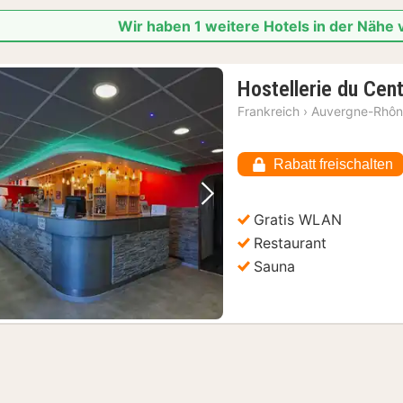
Wir haben 1 weitere Hotels in der Nähe
Hostellerie du Cent
Frankreich
›
Auvergne-Rhôn
Rabatt freischalten
Vorheriges Bild
Nächstes Bild
Gratis WLAN
Restaurant
Sauna