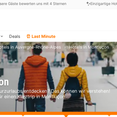
sere Gäste bewerten uns mit 4 Sternen
Einzigartige Ho
Deals
⏰ Last Minute
otels in Auvergne-Rhône-Alpes
Hotels in Montluçon
çon
rzurlaubs entdecken? Das können wir verstehen!
ür einen Kurztrip in Montluçon.