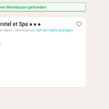
 von Montluçon gefunden
1
rotel et Spa
, 3 Sterne
Nacht
e-Alpes
›
Montmarault
Auf der Karte anzeigen
ab
85,09
€