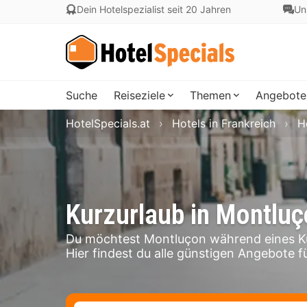
Dein Hotelspezialist seit 20 Jahren
Un
Suche
Reiseziele
Themen
Angebote
HotelSpecials.at
Hotels in Frankreich
H
Kurzurlaub in Montlu
Du möchtest Montluçon während eines Ku
Hier findest du alle günstigen Angebote f