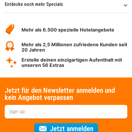
Entdecke noch mehr Specials
Über
Hotelspecials
Mehr als 6.500 spezielle Hotelangebote
Mehr als 2,5 Millionen zufriedene Kunden seit
20 Jahren
Erstelle deinen einzigartigen Aufenthalt mit
unseren 56 Extras
Jetzt für den Newsletter anmelden und
kein Angebot verpassen
Für den Newsl
Jetzt anmelden