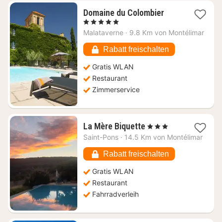
1
Domaine du Colombier
Nacht
, 5 Sterne
ab
Malataverne
·
9.8 Km von Montélimar
222,26
€
Rabatt freischalten
Gratis WLAN
Restaurant
Zimmerservice
1
La Mère Biquette
, 3 Sterne
Nacht
Saint-Pons
·
14.5 Km von Montélimar
ab
112,50
Rabatt freischalten
€
Gratis WLAN
Restaurant
Fahrradverleih