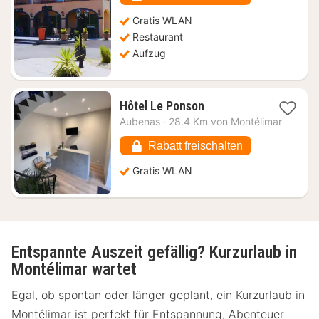
Gratis WLAN
Restaurant
Aufzug
1
Hôtel Le Ponson
Nacht
Aubenas
·
28.4 Km von Montélimar
ab
68,67
Rabatt freischalten
€
Gratis WLAN
Entspannte Auszeit gefällig? Kurzurlaub in
Montélimar wartet
Egal, ob spontan oder länger geplant, ein Kurzurlaub in
Montélimar ist perfekt für Entspannung, Abenteuer