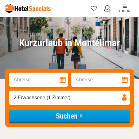
menu
Meine
Favoriten
Kurzurlaub in Montélimar
Anreise
Abreise
2 Erwachsene (1 Zimmer)
Suchen