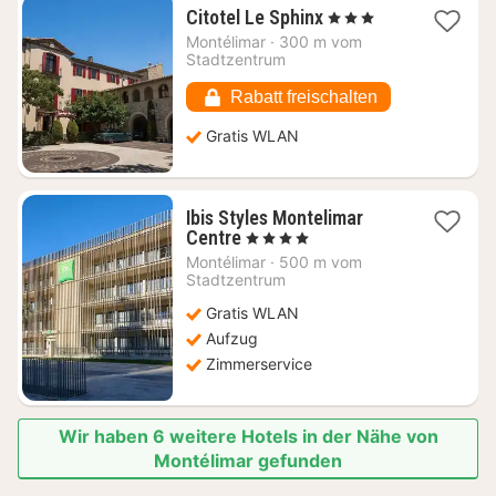
1
Citotel Le Sphinx
, 3 Sterne
Nacht
Montélimar
·
300 m vom
ab
Stadtzentrum
102,22
€
Rabatt freischalten
Gratis WLAN
Ibis Styles Montelimar
1
Centre
, 4 Sterne
Nacht
Montélimar
·
500 m vom
ab
Stadtzentrum
111,35
Gratis WLAN
€
Aufzug
Zimmerservice
Wir haben 6 weitere Hotels in der Nähe von
Montélimar gefunden