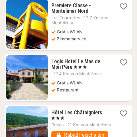
Premiere Classe -
1
Montelimar Nord
Nacht
Les Tourrettes
·
12.7 Km von
ab
Montélimar
42,20
Gratis WLAN
€
Zimmerservice
Logis Hotel Le Mas de
1
Mon Père
, 3 Sterne
Nacht
·
17.4 Km von Montélimar
ab
90
Gratis WLAN
€
Restaurant
1
Hôtel Les Châtaigniers
Nacht
, 3 Sterne
ab
Privas
·
21 Km von Montélimar
65,33
€
Rabatt freischalten