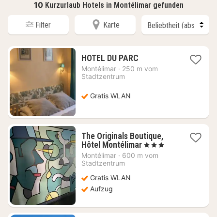
10
Kurzurlaub Hotels in Montélimar gefunden
Filter
Karte
1
HOTEL DU PARC
Nacht
Montélimar
·
250 m vom
ab
Stadtzentrum
83,56
€
Gratis WLAN
The Originals Boutique,
1
Hôtel Montélimar
, 3 Sterne
Nacht
Montélimar
·
600 m vom
ab
Stadtzentrum
75,28
Gratis WLAN
€
Aufzug