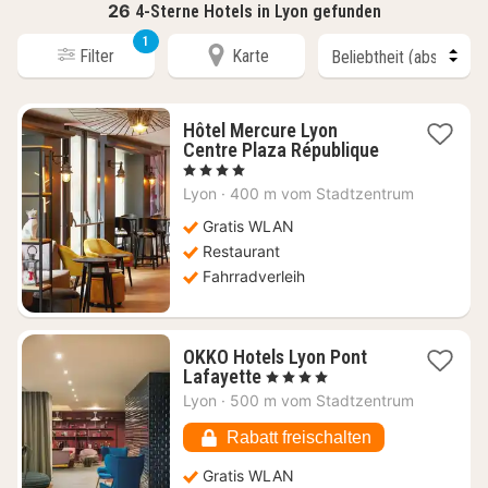
26
4-Sterne Hotels in Lyon gefunden
1
Filter
Karte
Hôtel Mercure Lyon
1
Centre Plaza République
Nacht
, 4 Sterne
ab
Lyon
·
400 m vom Stadtzentrum
93,27
€
Gratis WLAN
Restaurant
Fahrradverleih
OKKO Hotels Lyon Pont
1
Lafayette
, 4 Sterne
Nacht
Lyon
·
500 m vom Stadtzentrum
ab
94,55
Rabatt freischalten
€
Gratis WLAN