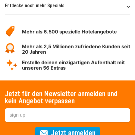
Entdecke noch mehr Specials
Über
Hotelspecials
Mehr als 6.500 spezielle Hotelangebote
Mehr als 2,5 Millionen zufriedene Kunden seit
20 Jahren
Erstelle deinen einzigartigen Aufenthalt mit
unseren 56 Extras
Jetzt für den Newsletter anmelden und
kein Angebot verpassen
Für den Newsl
Jetzt anmelden