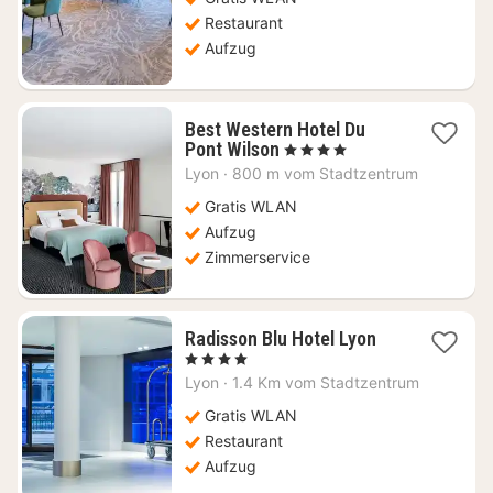
Restaurant
Aufzug
Best Western Hotel Du
1
Pont Wilson
, 4 Sterne
Nacht
Lyon
·
800 m vom Stadtzentrum
ab
82,76
Gratis WLAN
€
Aufzug
Zimmerservice
1
Radisson Blu Hotel Lyon
Nacht
, 4 Sterne
ab
Lyon
·
1.4 Km vom Stadtzentrum
103,90
€
Gratis WLAN
Restaurant
Aufzug