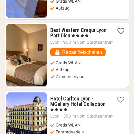
Gratis WLAN
Aufzug
Best Western Crequi Lyon
1
Part Dieu
, 4 Sterne
Nacht
Lyon
·
900 m vom Stadtzentrum
ab
76,47
Rabatt freischalten
€
Gratis WLAN
Aufzug
Zimmerservice
Hotel Carlton Lyon -
MGallery Hotel Collection
1
, 4 Sterne
Nacht
Lyon
·
350 m vom Stadtzentrum
ab
142,65
Gratis WLAN
€
Fahrradverleih