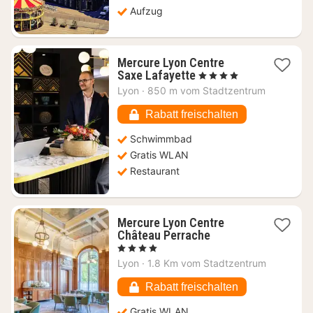
Aufzug
Mercure Lyon Centre
1
Saxe Lafayette
, 4 Sterne
Nacht
Lyon
·
850 m vom Stadtzentrum
ab
88,36
Rabatt freischalten
€
Schwimmbad
Gratis WLAN
Restaurant
Mercure Lyon Centre
1
Château Perrache
Nacht
, 4 Sterne
ab
Lyon
·
1.8 Km vom Stadtzentrum
83,34
€
Rabatt freischalten
Gratis WLAN