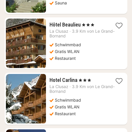
Sauna
1
Hôtel Beaulieu
, 3 Sterne
Nacht
La Clusaz
·
3.9 Km von Le Grand-
ab
Bornand
87,17
Schwimmbad
€
Gratis WLAN
Restaurant
1
Hotel Carlina
, 3 Sterne
Nacht
La Clusaz
·
3.9 Km von Le Grand-
ab
Bornand
163,49
Schwimmbad
€
Gratis WLAN
Restaurant