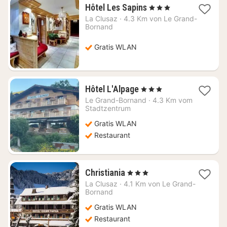
1
Hôtel Les Sapins
, 3 Sterne
Nacht
La Clusaz
·
4.3 Km von Le Grand-
ab
Bornand
135,45
€
Gratis WLAN
1
Hôtel L'Alpage
, 3 Sterne
Nacht
Le Grand-Bornand
·
4.3 Km vom
ab
Stadtzentrum
121,43
Gratis WLAN
€
Restaurant
1
Christiania
, 3 Sterne
Nacht
La Clusaz
·
4.1 Km von Le Grand-
ab
Bornand
113,64
Gratis WLAN
€
Restaurant