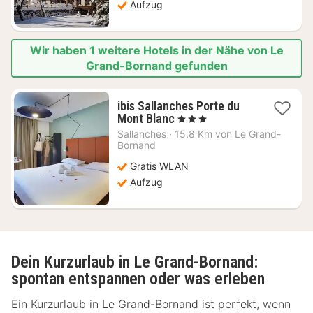
Aufzug
Wir haben 1 weitere Hotels in der Nähe von Le
Grand-Bornand gefunden
ibis Sallanches Porte du
1
Mont Blanc
, 3 Sterne
Nacht
Sallanches
·
15.8 Km von Le Grand-
ab
Bornand
106,63
Gratis WLAN
€
Aufzug
Dein Kurzurlaub in Le Grand-Bornand:
spontan entspannen oder was erleben
Ein Kurzurlaub in Le Grand-Bornand ist perfekt, wenn