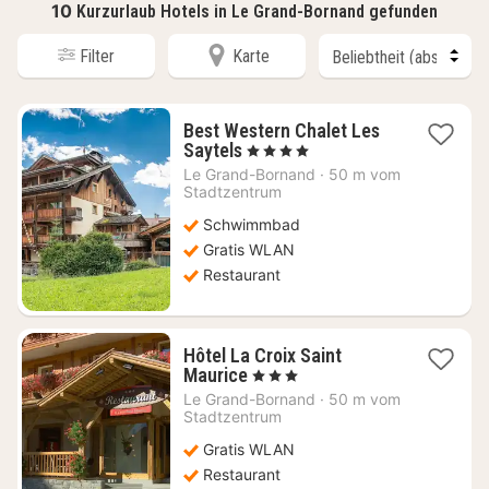
10
Kurzurlaub Hotels in Le Grand-Bornand gefunden
Filter
Karte
Best Western Chalet Les
1
Saytels
, 4 Sterne
Nacht
Le Grand-Bornand
·
50 m vom
ab
Stadtzentrum
114,55
Schwimmbad
€
Gratis WLAN
Restaurant
Hôtel La Croix Saint
1
Maurice
, 3 Sterne
Nacht
Le Grand-Bornand
·
50 m vom
ab
Stadtzentrum
109,09
Gratis WLAN
€
Restaurant