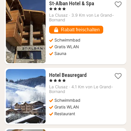
1
St-Alban Hotel & Spa
Nacht
, 4 Sterne
ab
La Clusaz
·
3.9 Km von Le Grand-
162,28
Bornand
€
Rabatt freischalten
Schwimmbad
Gratis WLAN
Sauna
1
Hotel Beauregard
Nacht
, 4 Sterne
ab
La Clusaz
·
4.1 Km von Le Grand-
316,63
Bornand
€
Schwimmbad
Gratis WLAN
Restaurant