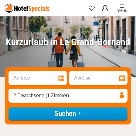
menu
Meine
Favoriten
Kurzurlaub in Le Grand-Bornand
Anreise
Abreise
2 Erwachsene (1 Zimmer)
Suchen