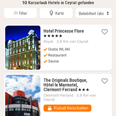
10
Kurzurlaub Hotels in Ceyrat gefunden
Filter
Karte
1
Hotel Princesse Flore
Nacht
, 5 Sterne
ab
Royat
·
3.8 Km von Ceyrat
134,71
€
Gratis WLAN
Restaurant
Sauna
The Originals Boutique,
Hôtel le Marmotel,
1
Clermont-Ferrand
, 3 Sterne
Nacht
Clermont-Ferrand
·
3.9 Km von
ab
Ceyrat
61,82
€
Rabatt freischalten