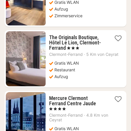
Gratis WLAN
€
Aufzug
Zimmerservice
The Originals Boutique,
Hôtel Le Lion, Clermont-
1
Ferrand
, 3 Sterne
Nacht
Clermont-Ferrand
·
5 Km von Ceyrat
ab
77,78
Gratis WLAN
€
Restaurant
Aufzug
Mercure Clermont
1
Ferrand Centre Jaude
Nacht
, 4 Sterne
ab
Clermont-Ferrand
·
4.8 Km von
104,55
Ceyrat
€
Gratis WLAN