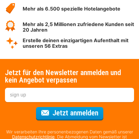
Hotelspecials
Mehr als 6.500 spezielle Hotelangebote
Mehr als 2,5 Millionen zufriedene Kunden seit
20 Jahren
Erstelle deinen einzigartigen Aufenthalt mit
unseren 56 Extras
Jetzt für den Newsletter anmelden und
kein Angebot verpassen
Für den Newsl
Jetzt anmelden
Wir verarbeiten Ihre personenbezogenen Daten gemäß unserer
Datenschutzrichtlinie
. Die Abmeldung vom Newsletter ist