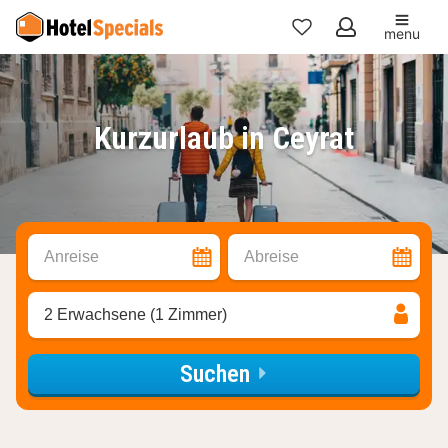
menu
Meine
Favoriten
Kurzurlaub in Ceyrat
Anreise
Abreise
2 Erwachsene (1 Zimmer)
Suchen