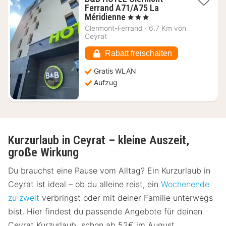
Ferrand A71/A75 La
1
Méridienne
, 3 Sterne
Nacht
Clermont-Ferrand
·
6.7 Km von
ab
Ceyrat
64,95
€
Rabatt freischalten
Gratis WLAN
Aufzug
Kurzurlaub in Ceyrat – kleine Auszeit,
große Wirkung
Du brauchst eine Pause vom Alltag? Ein Kurzurlaub in
Ceyrat ist ideal – ob du alleine reist, ein
Wochenende
zu zweit
verbringst oder mit deiner Familie unterwegs
bist. Hier findest du passende Angebote für deinen
Ceyrat Kurzurlaub schon ab 52€ im August,