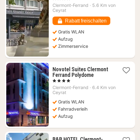
ab
Clermont-Ferrand
·
5.6 Km von
87,90
Ceyrat
€
Rabatt freischalten
Gratis WLAN
Aufzug
Zimmerservice
Novotel Suites Clermont
1
Ferrand Polydome
Nacht
, 4 Sterne
ab
Clermont-Ferrand
·
6.4 Km von
121,82
Ceyrat
€
Gratis WLAN
Fahrradverleih
Aufzug
B&B HOTEL Clermont-