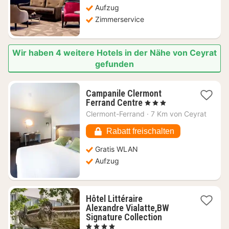
Aufzug
Zimmerservice
Wir haben 4 weitere Hotels in der Nähe von Ceyrat
gefunden
Campanile Clermont
1
Ferrand Centre
, 3 Sterne
Nacht
Clermont-Ferrand
·
7 Km von Ceyrat
ab
63,16
Rabatt freischalten
€
Gratis WLAN
Aufzug
Hôtel Littéraire
Alexandre Vialatte,BW
1
Signature Collection
Nacht
, 4 Sterne