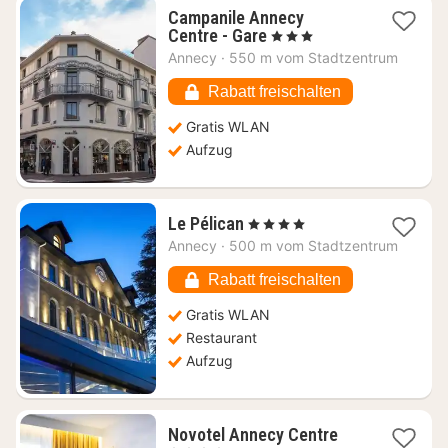
Campanile Annecy
1
Centre - Gare
, 3 Sterne
Nacht
Annecy
·
550 m vom Stadtzentrum
ab
155,76
Rabatt freischalten
€
Gratis WLAN
Aufzug
1
Le Pélican
, 4 Sterne
Nacht
Annecy
·
500 m vom Stadtzentrum
ab
361,52
Rabatt freischalten
€
Gratis WLAN
Restaurant
Aufzug
1
Novotel Annecy Centre