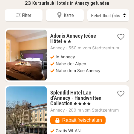
23
Kurzurlaub Hotels in Annecy gefunden
Filter
Karte
Adonis Annecy Icône
1
Hôtel
, 2 Sterne
Nacht
Annecy
·
550 m vom Stadtzentrum
ab
98
In Annecy
€
Nahe der Alpen
Nahe dem See Annecy
Splendid Hotel Lac
d'Annecy - Handwritten
1
Collection
, 4 Sterne
Nacht
Annecy
·
200 m vom Stadtzentrum
ab
234,60
Rabatt freischalten
€
Gratis WLAN