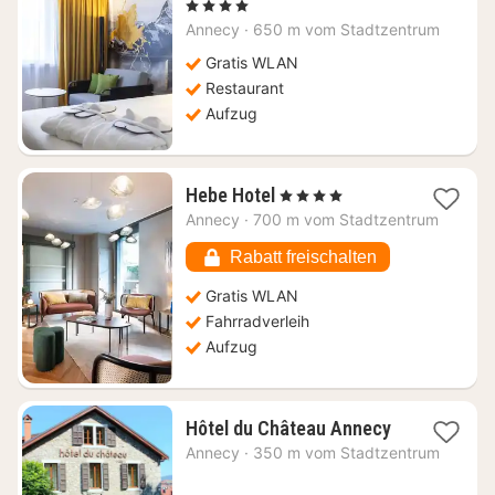
Nacht
, 4 Sterne
ab
Annecy
·
650 m vom Stadtzentrum
205,45
€
Gratis WLAN
Restaurant
Aufzug
1
Hebe Hotel
, 4 Sterne
Nacht
Annecy
·
700 m vom Stadtzentrum
ab
260,82
Rabatt freischalten
€
Gratis WLAN
Fahrradverleih
Aufzug
1
Hôtel du Château Annecy
Nacht
Annecy
·
350 m vom Stadtzentrum
ab
158,07