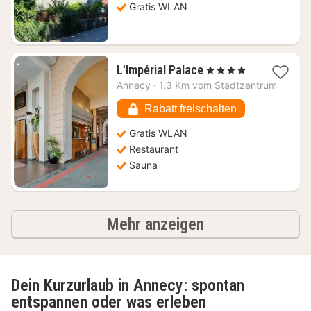
€
Gratis WLAN
1
L'Impérial Palace
, 4 Sterne
Nacht
Annecy
·
1.3 Km vom Stadtzentrum
ab
307,45
Rabatt freischalten
€
Gratis WLAN
Restaurant
Sauna
Ergebnisse
Mehr anzeigen
Dein Kurzurlaub in Annecy: spontan
entspannen oder was erleben