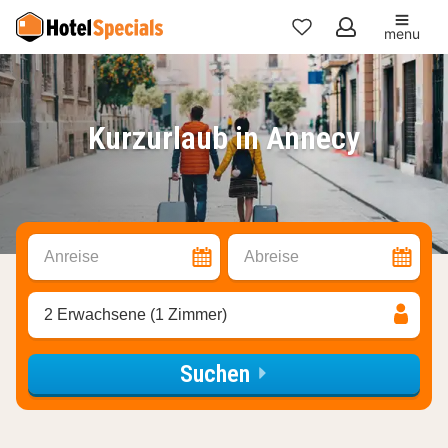
menu
Meine
Favoriten
Kurzurlaub in Annecy
Anreise
Abreise
2 Erwachsene (1 Zimmer)
Suchen