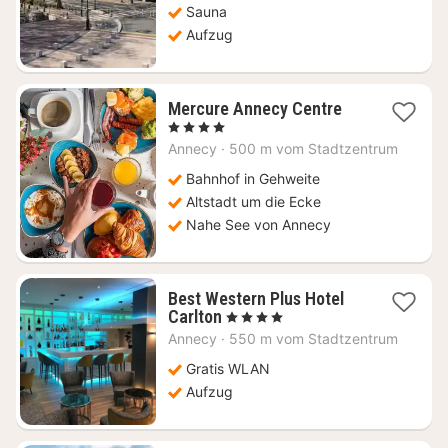
Sauna
Aufzug
1
Mercure Annecy Centre
Nacht
, 4 Sterne
ab
Annecy
·
500 m vom Stadtzentrum
182
€
Bahnhof in Gehweite
Altstadt um die Ecke
Nahe See von Annecy
Best Western Plus Hotel
1
Carlton
, 4 Sterne
Nacht
Annecy
·
550 m vom Stadtzentrum
ab
213
Gratis WLAN
€
Aufzug