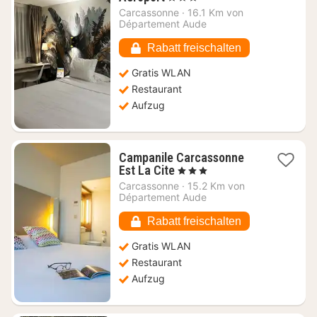
Nacht
Carcassonne
·
16.1 Km von
ab
Département Aude
64,18
€
Rabatt freischalten
Gratis WLAN
Restaurant
Aufzug
Campanile Carcassonne
1
Est La Cite
, 3 Sterne
Nacht
Carcassonne
·
15.2 Km von
ab
Département Aude
61,82
€
Rabatt freischalten
Gratis WLAN
Restaurant
Aufzug