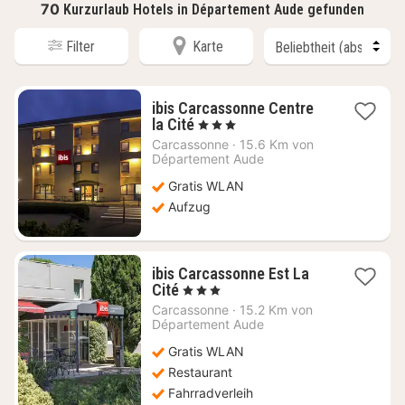
70
Kurzurlaub Hotels in Département Aude gefunden
Filter
Karte
ibis Carcassonne Centre
1
la Cité
, 3 Sterne
Nacht
Carcassonne
·
15.6 Km von
ab
Département Aude
81,82
Gratis WLAN
€
Aufzug
ibis Carcassonne Est La
1
Cité
, 3 Sterne
Nacht
Carcassonne
·
15.2 Km von
ab
Département Aude
69,96
Gratis WLAN
€
Restaurant
Fahrradverleih