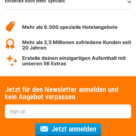
Entdecke noch mehr Specials
Über
Hotelspecials
Mehr als 6.500 spezielle Hotelangebote
Mehr als 2,5 Millionen zufriedene Kunden seit
20 Jahren
Erstelle deinen einzigartigen Aufenthalt mit
unseren 56 Extras
Jetzt für den Newsletter anmelden und
kein Angebot verpassen
Für den Newsl
Jetzt anmelden