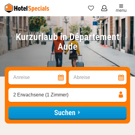
menu
Meine
Favoriten
Kurzurlaub in Département
Aude
Anreise
Abreise
2 Erwachsene (1 Zimmer)
Suchen