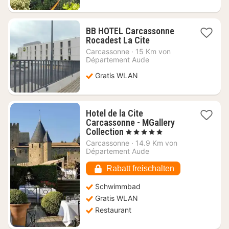
BB HOTEL Carcassonne
1
Rocadest La Cite
Nacht
Carcassonne
·
15 Km von
ab
Département Aude
71,21
Gratis WLAN
€
Hotel de la Cite
Carcassonne - MGallery
1
Collection
, 5 Sterne
Nacht
Carcassonne
·
14.9 Km von
ab
Département Aude
306,14
€
Rabatt freischalten
Schwimmbad
Gratis WLAN
Restaurant