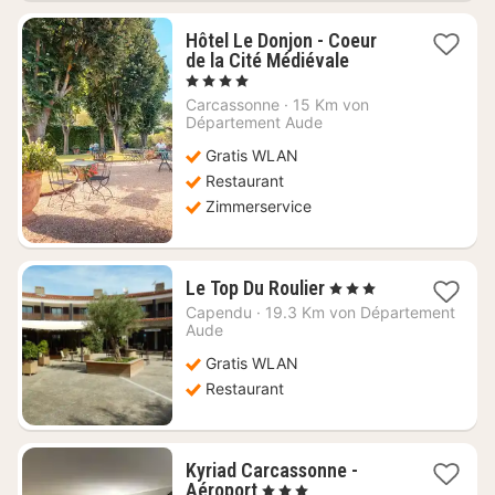
Hôtel Le Donjon - Coeur
1
de la Cité Médiévale
Nacht
, 4 Sterne
ab
Carcassonne
·
15 Km von
144,82
Département Aude
€
Gratis WLAN
Restaurant
Zimmerservice
1
Le Top Du Roulier
, 3 Sterne
Nacht
Capendu
·
19.3 Km von Département
ab
Aude
66,80
Gratis WLAN
€
Restaurant
Kyriad Carcassonne -
1
Aéroport
, 3 Sterne