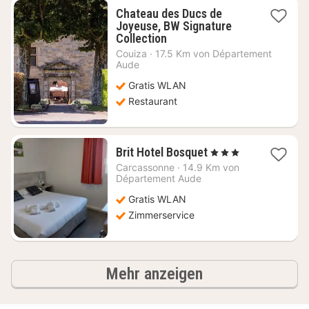
Chateau des Ducs de
Joyeuse, BW Signature
1
Collection
Nacht
Couiza
·
17.5 Km von Département
ab
Aude
139,50
Gratis WLAN
€
Restaurant
1
Brit Hotel Bosquet
, 3 Sterne
Nacht
Carcassonne
·
14.9 Km von
ab
Département Aude
63,82
Gratis WLAN
€
Zimmerservice
Ergebnisse
Mehr anzeigen