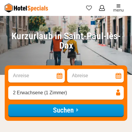
menu
Meine
Favoriten
Kurzurlaub in Saint-Paul-lès-
Dax
Anreise
Abreise
2 Erwachsene (1 Zimmer)
Suchen