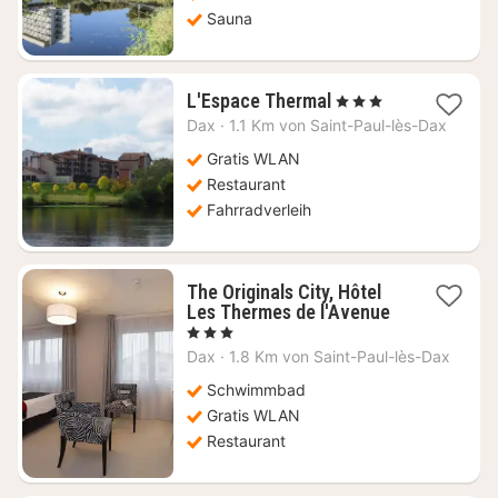
Sauna
1
L'Espace Thermal
, 3 Sterne
Nacht
Dax
·
1.1 Km von Saint-Paul-lès-Dax
ab
75
Gratis WLAN
€
Restaurant
Fahrradverleih
The Originals City, Hôtel
1
Les Thermes de l'Avenue
Nacht
, 3 Sterne
ab
Dax
·
1.8 Km von Saint-Paul-lès-Dax
88,77
€
Schwimmbad
Gratis WLAN
Restaurant