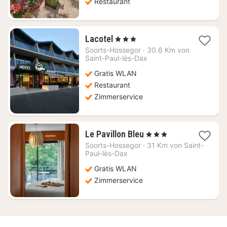
Restaurant
1
Lacotel
, 3 Sterne
Nacht
Soorts-Hossegor
·
30.6 Km von
ab
Saint-Paul-lès-Dax
283,77
Gratis WLAN
€
Restaurant
Zimmerservice
1
Le Pavillon Bleu
, 3 Sterne
Nacht
Soorts-Hossegor
·
31 Km von Saint-
ab
Paul-lès-Dax
316,36
Gratis WLAN
€
Zimmerservice