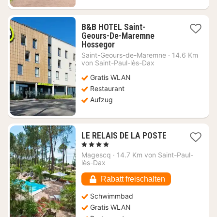
B&B HOTEL Saint-
Geours-De-Maremne
1
Hossegor
Nacht
Saint-Geours-de-Maremne
·
14.6 Km
ab
von Saint-Paul-lès-Dax
113,64
Gratis WLAN
€
Restaurant
Aufzug
1
LE RELAIS DE LA POSTE
Nacht
, 4 Sterne
ab
Magescq
·
14.7 Km von Saint-Paul-
215,05
lès-Dax
€
Rabatt freischalten
Schwimmbad
Gratis WLAN