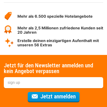
Über
Hotelspecials
Mehr als 6.500 spezielle Hotelangebote
Mehr als 2,5 Millionen zufriedene Kunden seit
20 Jahren
Erstelle deinen einzigartigen Aufenthalt mit
unseren 56 Extras
Jetzt für den Newsletter anmelden und
kein Angebot verpassen
Für den Newsl
Jetzt anmelden