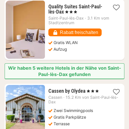
Quality Suites Saint-Paul-
1
lès-Dax
, 3 Sterne
Nacht
Saint-Paul-lès-Dax
·
3.1 Km vom
ab
Stadtzentrum
92,45
€
Rabatt freischalten
Gratis WLAN
Aufzug
Wir haben 5 weitere Hotels in der Nähe von Saint-
Paul-lès-Dax gefunden
1
Cassen by Olydea
, 3 Sterne
Nacht
Cassen
·
15.2 Km von Saint-Paul-lès-
ab
Dax
82,17
Zwei Swimmingpools
€
Gratis Parkplätze
Terrasse