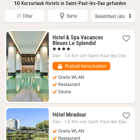
10
Kurzurlaub Hotels in Saint-Paul-lès-Dax gefunden
Filter
Karte
Hotel & Spa Vacances
1
Bleues Le Splendid
Nacht
, 4 Sterne
ab
Dax
·
1.6 Km von Saint-Paul-lès-Dax
85,09
€
Rabatt freischalten
Gratis WLAN
Restaurant
Sauna
1
Hôtel Miradour
Nacht
Dax
·
1.6 Km von Saint-Paul-lès-Dax
ab
65,93
Gratis WLAN
€
Restaurant