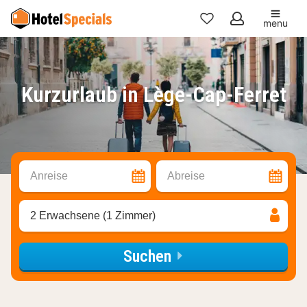
menu
Meine
Favoriten
Kurzurlaub in Lège-Cap-Ferret
Anreise
Abreise
2 Erwachsene (1 Zimmer)
Suchen