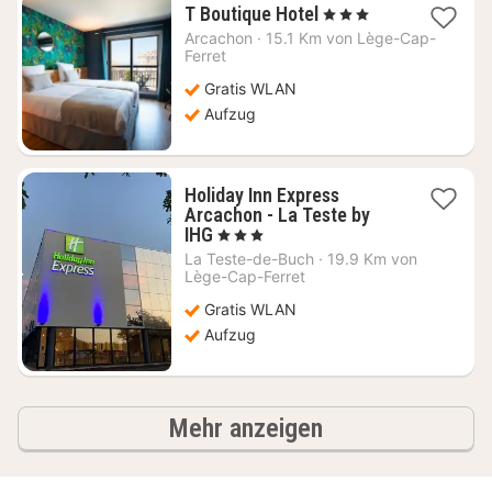
1
T Boutique Hotel
, 3 Sterne
Nacht
Arcachon
·
15.1 Km von Lège-Cap-
ab
Ferret
169,36
Gratis WLAN
€
Aufzug
Holiday Inn Express
Arcachon - La Teste by
1
IHG
, 3 Sterne
Nacht
La Teste-de-Buch
·
19.9 Km von
ab
Lège-Cap-Ferret
107,29
Gratis WLAN
€
Aufzug
Ergebnisse
Mehr anzeigen