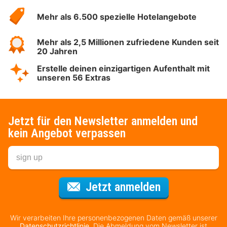
Hotelspecials
Mehr als 6.500 spezielle Hotelangebote
Mehr als 2,5 Millionen zufriedene Kunden seit
20 Jahren
Erstelle deinen einzigartigen Aufenthalt mit
unseren 56 Extras
Jetzt für den Newsletter anmelden und
kein Angebot verpassen
Für den Newsl
Jetzt anmelden
Wir verarbeiten Ihre personenbezogenen Daten gemäß unserer
Datenschutzrichtlinie
. Die Abmeldung vom Newsletter ist