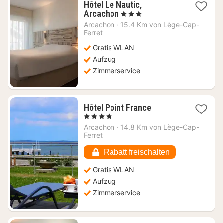
Hôtel Le Nautic,
1
Arcachon
, 3 Sterne
Nacht
Arcachon
·
15.4 Km von Lège-Cap-
ab
Ferret
137,27
Gratis WLAN
€
Aufzug
Zimmerservice
1
Hôtel Point France
Nacht
, 4 Sterne
ab
Arcachon
·
14.8 Km von Lège-Cap-
229,64
Ferret
€
Rabatt freischalten
Gratis WLAN
Aufzug
Zimmerservice