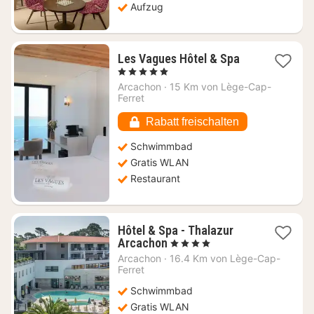
Aufzug
1
Les Vagues Hôtel & Spa
Nacht
, 5 Sterne
ab
Arcachon
·
15 Km von Lège-Cap-
408,23
Ferret
€
Rabatt freischalten
Schwimmbad
Gratis WLAN
Restaurant
Hôtel & Spa - Thalazur
1
Arcachon
, 4 Sterne
Nacht
Arcachon
·
16.4 Km von Lège-Cap-
ab
Ferret
221,94
Schwimmbad
€
Gratis WLAN