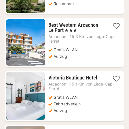
Restaurant
Best Western Arcachon
1
Le Port
, 3 Sterne
Nacht
Arcachon
·
15.3 Km von Lège-Cap-
ab
Ferret
117,49
Gratis WLAN
€
Aufzug
1
Victoria Boutique Hotel
Nacht
Arcachon
·
15.1 Km von Lège-Cap-
ab
Ferret
146,46
Gratis WLAN
€
Fahrradverleih
Aufzug