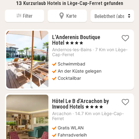
13
Kurzurlaub Hotels in Lège-Cap-Ferret gefunden
Filter
Karte
L'Anderenis Boutique
1
Hotel
, 4 Sterne
Nacht
Andernos-les-Bains
·
7 Km von Lège-
ab
Cap-Ferret
360
Schwimmbad
€
An der Küste gelegen
Cocktailbar
Hôtel Le B d’Arcachon by
1
Inwood Hotels
, 4 Sterne
Nacht
Arcachon
·
14.7 Km von Lège-Cap-
ab
Ferret
171
Gratis WLAN
€
Fahrradverleih