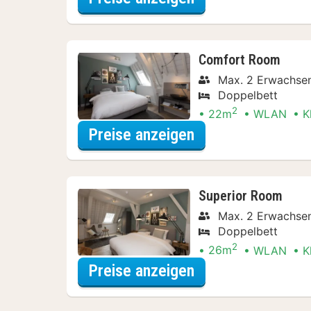
Comfort Room
Max. 2 Erwachsen
Doppelbett
2
22m
WLAN
K
für Erlebnis-Ausf
Preise anzeigen
Superior Room
Max. 2 Erwachsen
Doppelbett
2
26m
WLAN
K
für Erlebnis-Ausf
Preise anzeigen