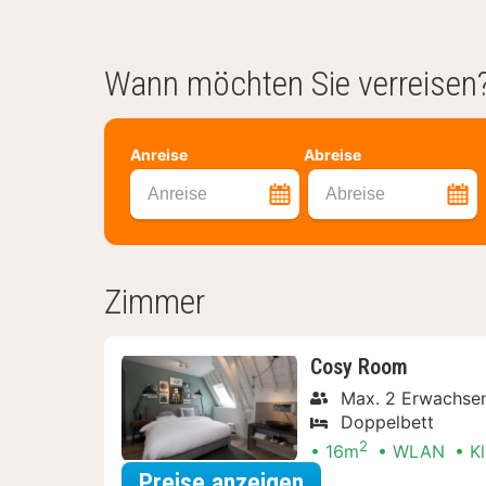
Wann möchten Sie verreisen
Anreise
Abreise
Anreise
Abreise
Zimmer
Cosy Room
Max. 2 Erwachsen
Doppelbett
2
16m
WLAN
K
für Erlebnis-Ausf
Preise anzeigen