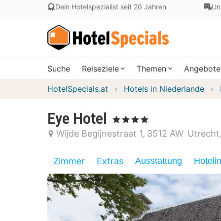
Dein Hotelspezialist seit 20 Jahren
Un
Suche
Reiseziele
Themen
Angebote
HotelSpecials.at
Hotels in Niederlande
Eye Hotel
, 4 Sterne
Wijde Begijnestraat 1
3512 AW
Utrecht
Zimmer
Extras
Ausstattung
Hoteli