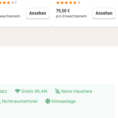
4.7
5
79,50 €
Centraal Museum Utrecht: Eintritt o
Fo
Ansehen
Ansehen
rwachsenem
pro Erwachsenem
latz
Gratis WLAN
Keine Haustiere
Nichtraucherhotel
Klimaanlage