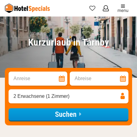
menu
Meine
Favoriten
Kurzurlaub in Tårnby
Anreise
Abreise
2 Erwachsene (1 Zimmer)
Suchen