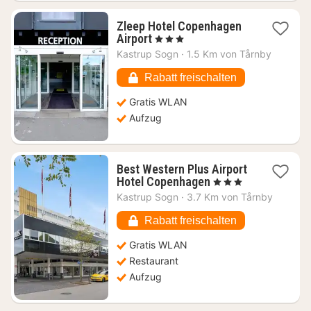
Zleep Hotel Copenhagen
1
Airport
, 3 Sterne
Nacht
Kastrup Sogn
·
1.5 Km von Tårnby
ab
97,06
Rabatt freischalten
€
Gratis WLAN
Aufzug
Best Western Plus Airport
1
Hotel Copenhagen
, 3 Sterne
Nacht
Kastrup Sogn
·
3.7 Km von Tårnby
ab
102,65
Rabatt freischalten
€
Gratis WLAN
Restaurant
Aufzug