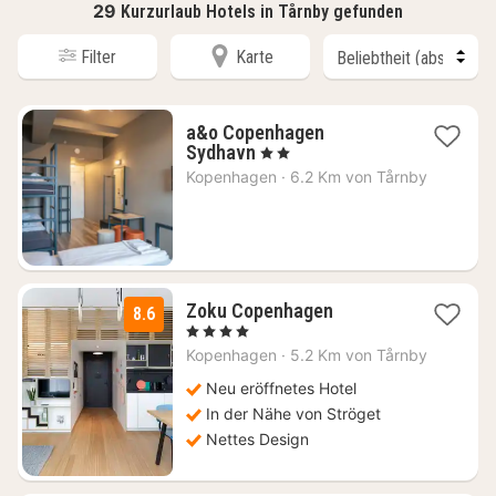
29
Kurzurlaub Hotels in Tårnby gefunden
Filter
Karte
a&o Copenhagen
1
Sydhavn
, 2 Sterne
Nacht
Kopenhagen
·
6.2 Km von Tårnby
ab
102,91
€
1
Zoku Copenhagen
8.6
Nacht
, 4 Sterne
ab
Kopenhagen
·
5.2 Km von Tårnby
149,15
€
Neu eröffnetes Hotel
In der Nähe von Ströget
Nettes Design