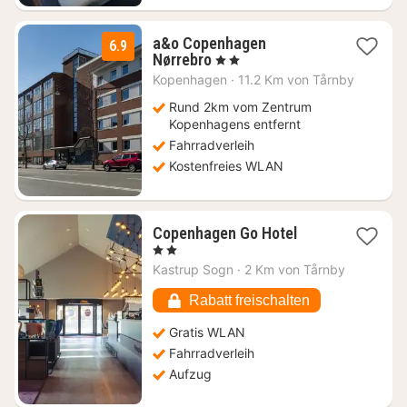
a&o Copenhagen
6.9
2
Nørrebro
, 2 Sterne
Nächte
Kopenhagen
·
11.2 Km von Tårnby
ab
77,75
Rund 2km vom Zentrum
€
Kopenhagens entfernt
Fahrradverleih
Kostenfreies WLAN
1
Copenhagen Go Hotel
Nacht
, 2 Sterne
ab
Kastrup Sogn
·
2 Km von Tårnby
56,72
€
Rabatt freischalten
Gratis WLAN
Fahrradverleih
Aufzug