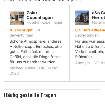
Zoku
a&o C
Copenhagen
Nørre
Hotel in Kopenhagen
Hotel 
von
von
8.6
Sehr gut
‐
14
6.9
Befriedige
10,
10,
Bewertungen
Bewertungen
Schöne Atmosphäre, anderes
Für uns war aus
Hotelkonzept. Einfaches, aber
Nähe zu öffentli
gutes Frühstück mit dem
Verkehrsmitteln,
Gefühl, dass die Dinge frisch
Frühstück
für uns zubereitet wurden.
Anonym ‐ DE, 8
Michael Møller ‐ DK, 30 Nov
2022
Häufig gestellte Fragen