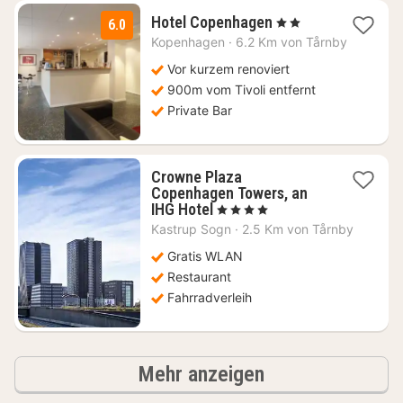
1
Hotel Copenhagen
, 2 Sterne
6.0
Nacht
Kopenhagen
·
6.2 Km von Tårnby
ab
119,72
Vor kurzem renoviert
€
900m vom Tivoli entfernt
Private Bar
Crowne Plaza
Copenhagen Towers, an
1
IHG Hotel
, 4 Sterne
Nacht
Kastrup Sogn
·
2.5 Km von Tårnby
ab
117,18
Gratis WLAN
€
Restaurant
Fahrradverleih
Ergebnisse
Mehr anzeigen