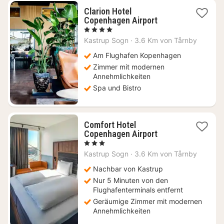
Clarion Hotel
1
Copenhagen Airport
Nacht
, 4 Sterne
ab
Kastrup Sogn
·
3.6 Km von Tårnby
235,43
€
Am Flughafen Kopenhagen
Zimmer mit modernen
Annehmlichkeiten
Spa und Bistro
Comfort Hotel
1
Copenhagen Airport
Nacht
, 3 Sterne
ab
Kastrup Sogn
·
3.6 Km von Tårnby
226,73
€
Nachbar von Kastrup
Nur 5 Minuten von den
Flughafenterminals entfernt
Geräumige Zimmer mit modernen
Annehmlichkeiten