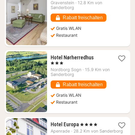
Nacht
Gravenstein
·
12.8 Km von
ab
Sønderborg
105,53
€
Rabatt freischalten
Gratis WLAN
Restaurant
1
Hotel Nørherredhus
Nacht
, 3 Sterne
ab
Nordborg Sogn
·
15.9 Km von
88,23
Sønderborg
€
Rabatt freischalten
Gratis WLAN
Restaurant
1
Hotel Europa
, 4 Sterne
Nacht
Apenrade
·
28.2 Km von Sønderborg
ab