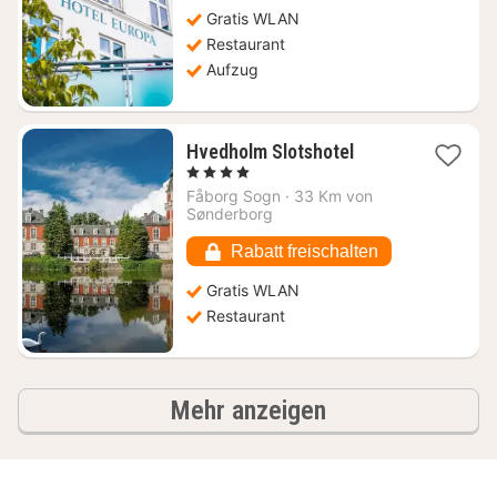
94,43
Gratis WLAN
€
Restaurant
Aufzug
1
Hvedholm Slotshotel
Nacht
, 4 Sterne
ab
Fåborg Sogn
·
33 Km von
87,97
Sønderborg
€
Rabatt freischalten
Gratis WLAN
Restaurant
Ergebnisse
Mehr anzeigen