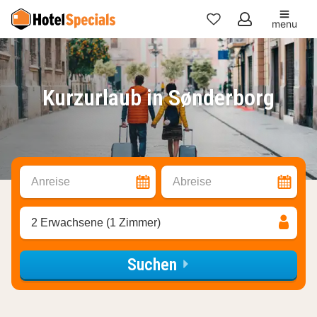
menu
Meine
Favoriten
Kurzurlaub in Sønderborg
Anreise
Abreise
2 Erwachsene (1 Zimmer)
Suchen