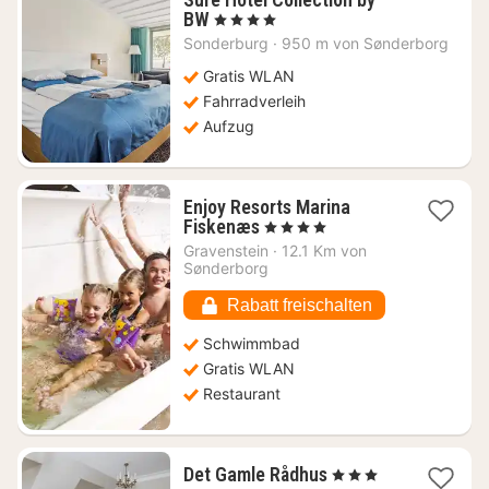
1
BW
, 4 Sterne
Nacht
Sonderburg
·
950 m von Sønderborg
ab
140,92
Gratis WLAN
€
Fahrradverleih
Aufzug
Enjoy Resorts Marina
1
Fiskenæs
, 4 Sterne
Nacht
Gravenstein
·
12.1 Km von
ab
Sønderborg
126,47
€
Rabatt freischalten
Schwimmbad
Gratis WLAN
Restaurant
1
Det Gamle Rådhus
, 3 Sterne