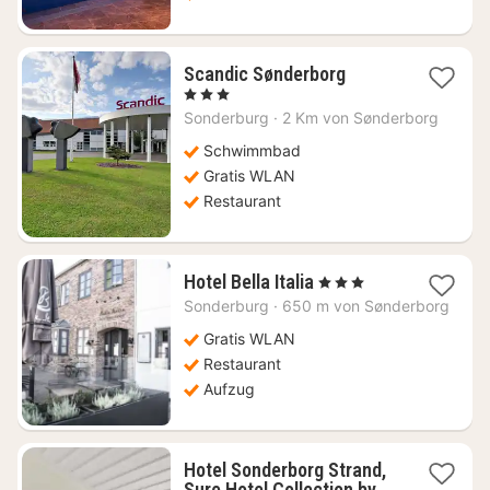
1
Scandic Sønderborg
Nacht
, 3 Sterne
ab
Sonderburg
·
2 Km von Sønderborg
109,31
€
Schwimmbad
Gratis WLAN
Restaurant
1
Hotel Bella Italia
, 3 Sterne
Nacht
Sonderburg
·
650 m von Sønderborg
ab
153,90
Gratis WLAN
€
Restaurant
Aufzug
Hotel Sonderborg Strand,
Sure Hotel Collection by