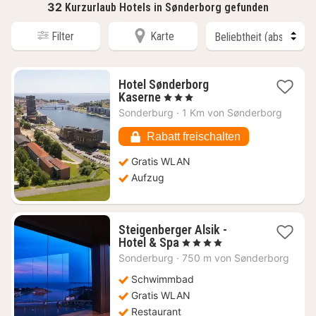
32
Kurzurlaub Hotels in Sønderborg gefunden
Filter
Karte
Hotel Sønderborg
1
Kaserne
, 3 Sterne
Nacht
Sonderburg
·
1 Km von Sønderborg
ab
142,54
Rabatt freischalten
€
Gratis WLAN
Aufzug
Steigenberger Alsik -
1
Hotel & Spa
, 4 Sterne
Nacht
Sonderburg
·
750 m von Sønderborg
ab
191,68
Schwimmbad
€
Gratis WLAN
Restaurant