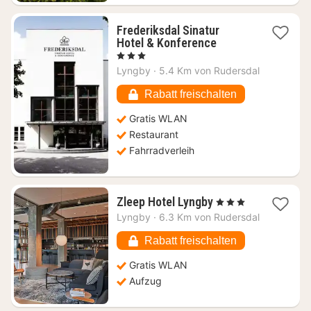
Frederiksdal Sinatur
1
Hotel & Konference
Nacht
, 3 Sterne
ab
Lyngby
·
5.4 Km von Rudersdal
89,21
€
Rabatt freischalten
Gratis WLAN
Restaurant
Fahrradverleih
1
Zleep Hotel Lyngby
, 3 Sterne
Nacht
Lyngby
·
6.3 Km von Rudersdal
ab
99,64
Rabatt freischalten
€
Gratis WLAN
Aufzug