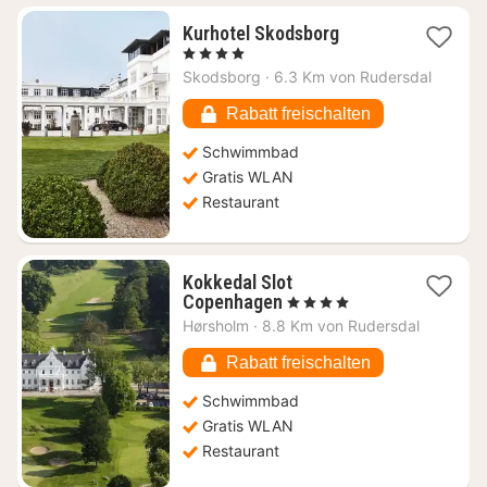
1
Kurhotel Skodsborg
Nacht
, 4 Sterne
ab
Skodsborg
·
6.3 Km von Rudersdal
193,17
€
Rabatt freischalten
Schwimmbad
Gratis WLAN
Restaurant
Kokkedal Slot
1
Copenhagen
, 4 Sterne
Nacht
Hørsholm
·
8.8 Km von Rudersdal
ab
107,02
Rabatt freischalten
€
Schwimmbad
Gratis WLAN
Restaurant