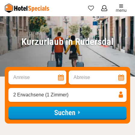
menu
Meine
Favoriten
Kurzurlaub in Rudersdal
Anreise
Abreise
2 Erwachsene (1 Zimmer)
Suchen