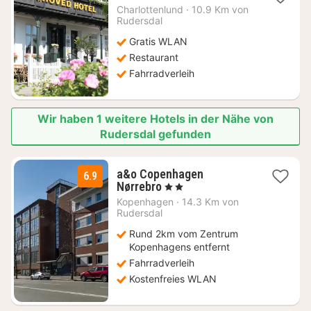
Nacht
Charlottenlund
·
10.9 Km von
ab
Rudersdal
128,30
Gratis WLAN
€
Restaurant
Fahrradverleih
Wir haben 1 weitere Hotels in der Nähe von
Rudersdal gefunden
a&o Copenhagen
6.9
2
Nørrebro
, 2 Sterne
Nächte
Kopenhagen
·
14.3 Km von
ab
Rudersdal
76,36
Rund 2km vom Zentrum
€
Kopenhagens entfernt
Fahrradverleih
Kostenfreies WLAN