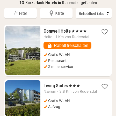
10
Kurzurlaub Hotels in Rudersdal gefunden
Filter
Karte
1
Comwell Holte
, 4 Sterne
Nacht
Holte
·
1 Km von Rudersdal
ab
112,37
Rabatt freischalten
€
Gratis WLAN
Restaurant
Zimmerservice
1
Living Suites
, 3 Sterne
Nacht
Nærum
·
3.8 Km von Rudersdal
ab
101,62
Gratis WLAN
€
Aufzug