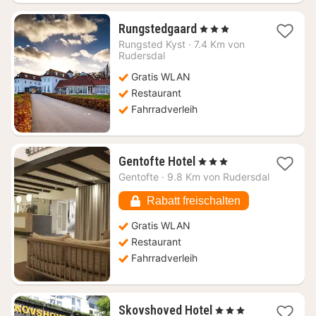
1
Rungstedgaard
, 3 Sterne
Nacht
Rungsted Kyst
·
7.4 Km von
ab
Rudersdal
116,60
Gratis WLAN
€
Restaurant
Fahrradverleih
1
Gentofte Hotel
, 3 Sterne
Nacht
Gentofte
·
9.8 Km von Rudersdal
ab
123,08
Rabatt freischalten
€
Gratis WLAN
Restaurant
Fahrradverleih
1
Skovshoved Hotel
, 3 Sterne