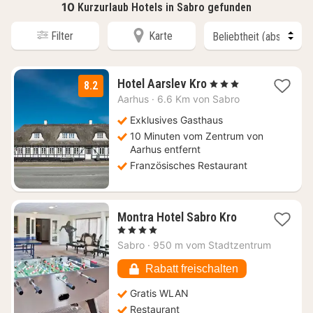
10
Kurzurlaub Hotels in Sabro gefunden
Filter
Karte
1
Hotel Aarslev Kro
, 3 Sterne
8.2
Nacht
Aarhus
·
6.6 Km von Sabro
ab
122,11
Exklusives Gasthaus
€
10 Minuten vom Zentrum von
Aarhus entfernt
Französisches Restaurant
1
Montra Hotel Sabro Kro
Nacht
, 4 Sterne
ab
Sabro
·
950 m vom Stadtzentrum
113,74
€
Rabatt freischalten
Gratis WLAN
Restaurant