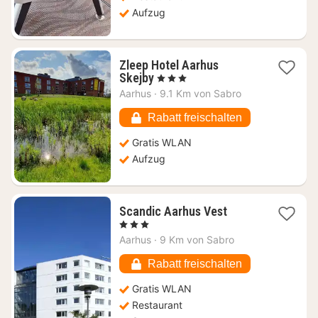
Aufzug
Zleep Hotel Aarhus
1
Skejby
, 3 Sterne
Nacht
Aarhus
·
9.1 Km von Sabro
ab
86,33
Rabatt freischalten
€
Gratis WLAN
Aufzug
1
Scandic Aarhus Vest
Nacht
, 3 Sterne
ab
Aarhus
·
9 Km von Sabro
72,94
€
Rabatt freischalten
Gratis WLAN
Restaurant