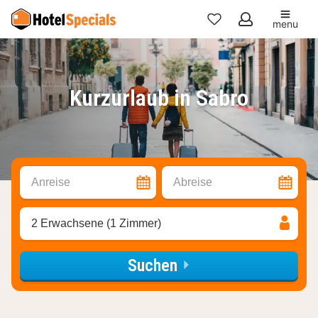
menu
Meine
Favoriten
Kurzurlaub in Sabro
Anreise
Abreise
2 Erwachsene (1 Zimmer)
Suchen