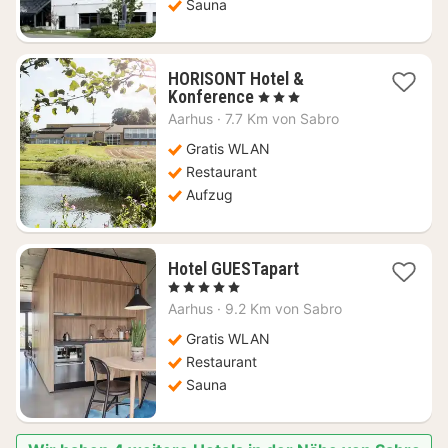
Sauna
HORISONT Hotel &
1
Konference
, 3 Sterne
Nacht
Aarhus
·
7.7 Km von Sabro
ab
134,36
Gratis WLAN
€
Restaurant
Aufzug
1
Hotel GUESTapart
Nacht
, 5 Sterne
ab
Aarhus
·
9.2 Km von Sabro
136,29
€
Gratis WLAN
Restaurant
Sauna