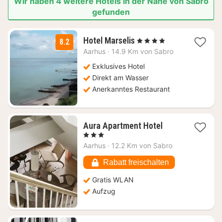
Wir haben 4 weitere Hotels in der Nähe von Sabro
gefunden
1
Hotel Marselis
, 4 Sterne
8.2
Nacht
Aarhus
·
14.9 Km von Sabro
ab
134,20
Exklusives Hotel
€
Direkt am Wasser
Anerkanntes Restaurant
1
Aura Apartment Hotel
Nacht
, 3 Sterne
ab
Aarhus
·
12.2 Km von Sabro
160,14
€
Rabatt freischalten
Gratis WLAN
Aufzug