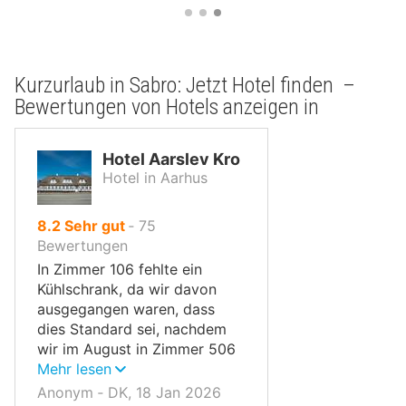
Kurzurlaub in Sabro: Jetzt Hotel finden –
Bewertungen von Hotels anzeigen in
Hotel Aarslev Kro
Hotel in Aarhus
von
8.2
Sehr gut
‐
75
10,
Bewertungen
In Zimmer 106 fehlte ein
Kühlschrank, da wir davon
ausgegangen waren, dass
dies Standard sei, nachdem
wir im August in Zimmer 506
übernachtet hatten, das über
Mehr lesen
einen Kühlschrank verfügte.
Anonym ‐ DK, 18 Jan 2026