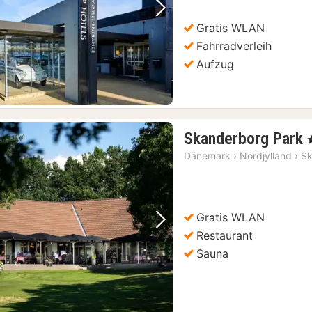
Vorheriges Bild
Nächstes Bild
Gratis WLAN
Fahrradverleih
Aufzug
Aarhus: Hafenrundfahrten mit ortskundigem Guide
(18)
Skanderborg Park
,
Dänemark
›
Nordjylland
›
Sk
Gratis WLAN
Vorheriges Bild
Nächstes Bild
Restaurant
Sauna