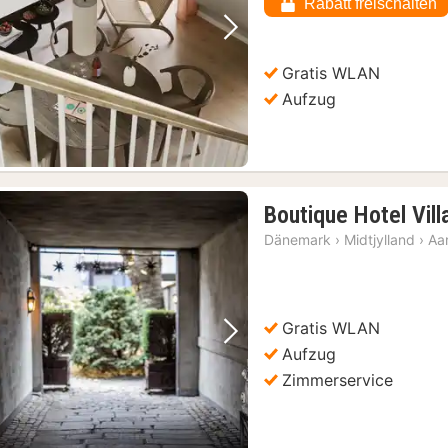
Rabatt freischalten
Vorheriges Bild
Nächstes Bild
Gratis WLAN
Aufzug
Boutique Hotel Vil
Dänemark
›
Midtjylland
›
Aa
Gratis WLAN
Vorheriges Bild
Nächstes Bild
Aufzug
Zimmerservice