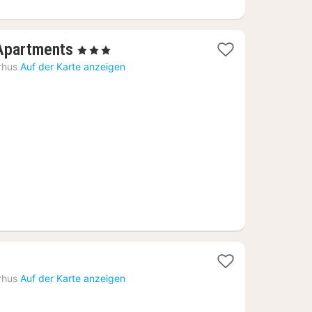
1
 Apartments
, 3 Sterne
Nacht
rhus
Auf der Karte anzeigen
ab
94,10
€
rhus
Auf der Karte anzeigen