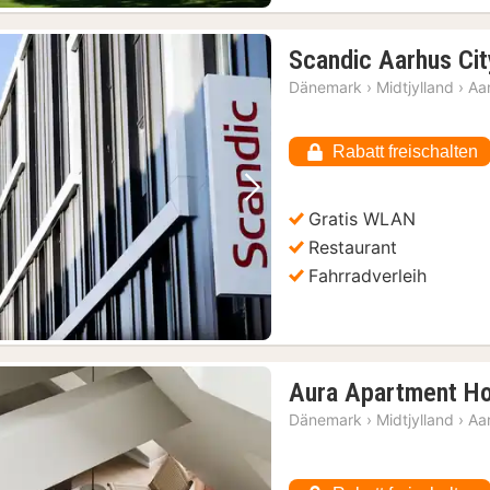
Scandic Aarhus Cit
Dänemark
›
Midtjylland
›
Aa
Rabatt freischalten
Vorheriges Bild
Nächstes Bild
Gratis WLAN
Restaurant
Fahrradverleih
Aura Apartment Ho
Dänemark
›
Midtjylland
›
Aa