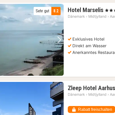
1
Hotel Marselis
, 4 Ste
Sehr gut
8.2
Nac
Dänemark
›
Midtjylland
›
Aa
ab
134
€
Exklusives Hotel
Vorheriges Bild
Nächstes Bild
Direkt am Wasser
Anerkanntes Restaura
Zleep Hotel Aarhus
Dänemark
›
Midtjylland
›
Aa
Rabatt freischalten