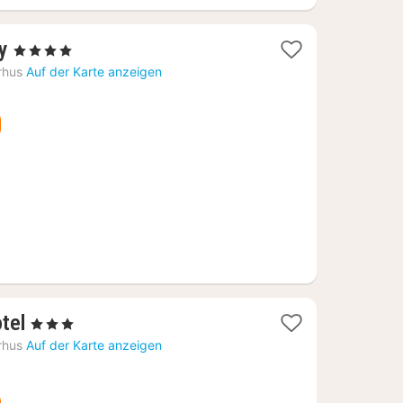
1
y
, 4 Sterne
Nacht
rhus
Auf der Karte anzeigen
ab
96,23
€
1
tel
, 3 Sterne
Nacht
rhus
Auf der Karte anzeigen
ab
160,13