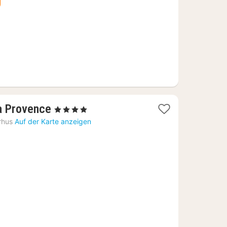
€
1
la Provence
, 4 Sterne
Nacht
rhus
Auf der Karte anzeigen
ab
203,46
€