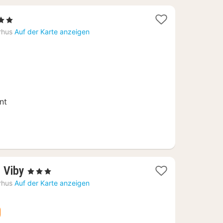
rne
ht
rhus
Auf der Karte anzeigen
,19
nt
1
 Viby
, 3 Sterne
Nacht
rhus
Auf der Karte anzeigen
ab
81,76
€