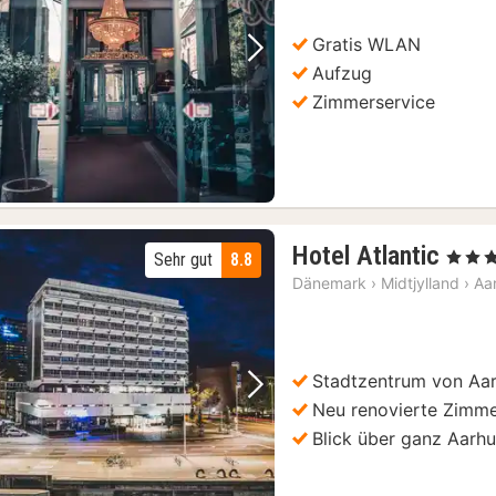
€
Gratis WLAN
Vorheriges Bild
Nächstes Bild
Aufzug
Zimmerservice
1
Hotel Atlantic
, 4 Ster
Sehr gut
8.8
Nach
Dänemark
›
Midtjylland
›
Aa
ab
120,
€
Stadtzentrum von Aa
Vorheriges Bild
Nächstes Bild
Neu renovierte Zimm
Blick über ganz Aarh