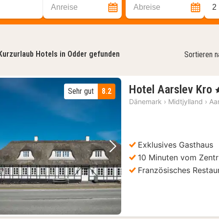
Anreise
Abreise
2
Kurzurlaub Hotels in Odder gefunden
Sortieren 
Hotel Aarslev Kro
,
Sehr gut
8.2
Dänemark
›
Midtjylland
›
Aa
Exklusives Gasthaus
Vorheriges Bild
Nächstes Bild
10 Minuten vom Zentr
Französisches Restau