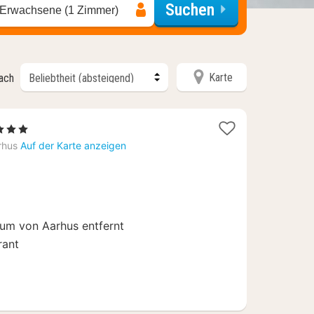
Suchen
 Erwachsene (1 Zimmer)
Karte
nach
1
 3 Sterne
Nacht
rhus
Auf der Karte anzeigen
ab
122,10
€
um von Aarhus entfernt
rant