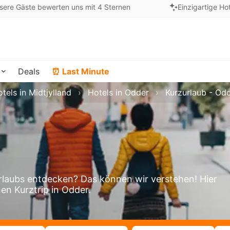
sere Gäste bewerten uns mit 4 Sternen
Einzigartige Ho
Deals
⏰ Last Minute
tels in Midtjylland
Hotels in Odder
Kurzurlaub - Od
laubs entdecken? Das können wir verstehen! Hier
nen Kurztrip in Odder.