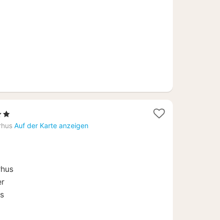
ne
t
rhus
Auf der Karte anzeigen
25
rhus
er
us