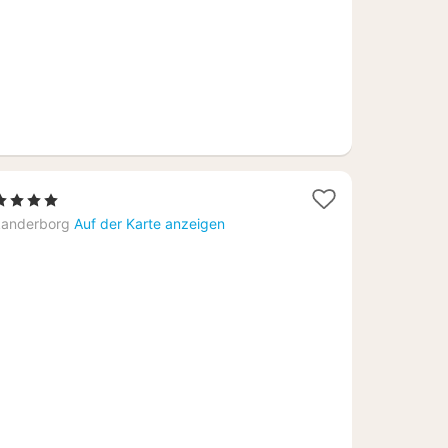
1
 4 Sterne
Nacht
anderborg
Auf der Karte anzeigen
ab
118,75
€