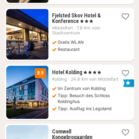
Fjelsted Skov Hotel &
1
Konference
, 3 Sterne
Nacht
Middelfart
·
7.8 Km vom
ab
Stadtzentrum
59,60
Gratis WLAN
€
Restaurant
1
Hotel Kolding
, 4 Sterne
8.9
Nacht
Kolding
·
24.8 Km von Middelfart
ab
101,64
Im Zentrum von Kolding
€
Tipp: Besuch des Schloss
Koldinghus
Tipp: Ausflug ins Legoland
Comwell
1
Kongebrogaarden