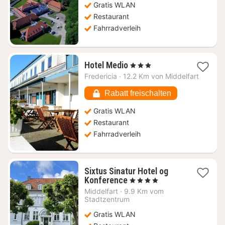
Gratis WLAN
€
Restaurant
Fahrradverleih
1
Hotel Medio
, 3 Sterne
Nacht
Fredericia
·
12.2 Km von Middelfart
ab
72,57
Rabatt freischalten
€
Gratis WLAN
Restaurant
Fahrradverleih
Sixtus Sinatur Hotel og
1
Konference
, 4 Sterne
Nacht
Middelfart
·
9.9 Km vom
ab
Stadtzentrum
138,87
Gratis WLAN
€