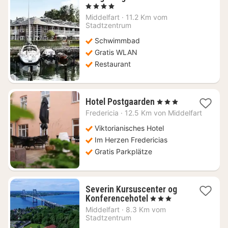
Nacht
, 4 Sterne
ab
Middelfart
·
11.2 Km vom
133,30
Stadtzentrum
€
Schwimmbad
Gratis WLAN
Restaurant
1
Hotel Postgaarden
, 3 Sterne
Nacht
Fredericia
·
12.5 Km von Middelfart
ab
123,03
Viktorianisches Hotel
€
Im Herzen Fredericias
Gratis Parkplätze
Severin Kursuscenter og
1
Konferencehotel
, 3 Sterne
Nacht
Middelfart
·
8.3 Km vom
ab
Stadtzentrum
86,66