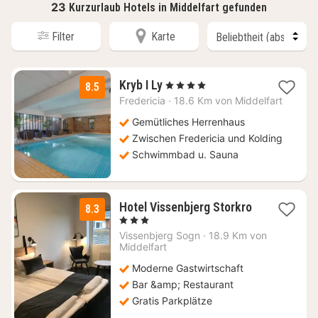
23
Kurzurlaub Hotels in Middelfart gefunden
Filter
Karte
2
Kryb I Ly
, 4 Sterne
8.5
Nächte
Fredericia
·
18.6 Km von Middelfart
ab
139,50
Gemütliches Herrenhaus
€
Zwischen Fredericia und Kolding
Schwimmbad u. Sauna
Hotel Vissenbjerg Storkro
8.3
1
, 3 Sterne
Nacht
Vissenbjerg Sogn
·
18.9 Km von
ab
Middelfart
118,11
Moderne Gastwirtschaft
€
Bar &amp; Restaurant
Gratis Parkplätze