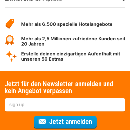
Über
Hotelspecials
Mehr als 6.500 spezielle Hotelangebote
Mehr als 2,5 Millionen zufriedene Kunden seit
20 Jahren
Erstelle deinen einzigartigen Aufenthalt mit
unseren 56 Extras
Jetzt für den Newsletter anmelden und
kein Angebot verpassen
Für den Newsl
Jetzt anmelden