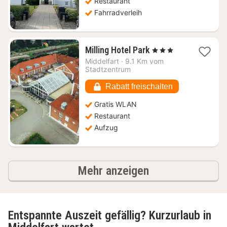
Restaurant
Fahrradverleih
1
Milling Hotel Park
, 3 Sterne
Nacht
Middelfart
·
9.1 Km vom
ab
Stadtzentrum
84,44
€
Rabatt freischalten
Gratis WLAN
Restaurant
Aufzug
Ergebnisse
Mehr anzeigen
Entspannte Auszeit gefällig? Kurzurlaub in