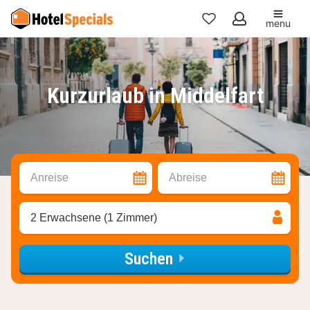
menu
Meine
Favoriten
Kurzurlaub in Middelfart
Anreise
Abreise
2 Erwachsene (1 Zimmer)
Suchen