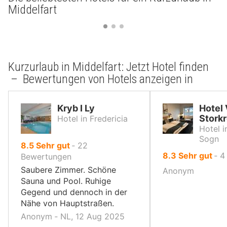
Middelfart
Kurzurlaub in Middelfart: Jetzt Hotel finden
– Bewertungen von Hotels anzeigen in
Kryb I Ly
Hotel
Stork
Hotel in Fredericia
Hotel i
Sogn
von
8.5
Sehr gut
‐
22
von
8.3
Sehr gut
‐
4
10,
Bewertungen
10,
Saubere Zimmer. Schöne
Anonym
Sauna und Pool. Ruhige
Gegend und dennoch in der
Nähe von Hauptstraßen.
Anonym ‐ NL, 12 Aug 2025