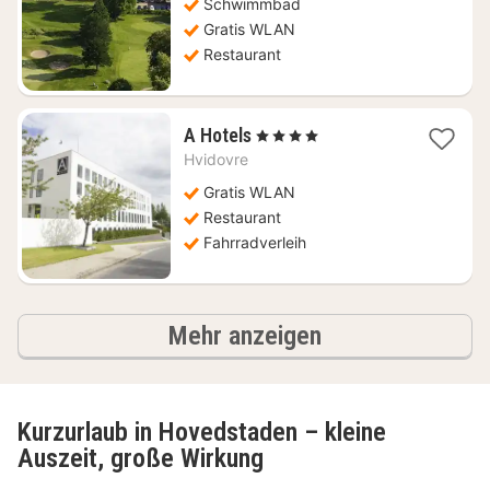
Schwimmbad
Gratis WLAN
Restaurant
1
A Hotels
, 4 Sterne
Nacht
Hvidovre
ab
78,97
Gratis WLAN
€
Restaurant
Fahrradverleih
Ergebnisse
Mehr anzeigen
Kurzurlaub in Hovedstaden – kleine
Auszeit, große Wirkung