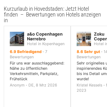
Kurzurlaub in Hovedstaden: Jetzt Hotel
finden – Bewertungen von Hotels anzeigen
in
a&o Copenhagen
Zoku
Nørrebro
Cope
Hotel in Kopenhagen
Hotel 
von
von
6.9
Befriedigend
‐
7
8.6
Sehr gut
‐
1
10,
10,
Bewertungen
Bewertungen
Für uns war ausschlaggebend:
Sehr originelles 
Nähe zu öffentlichen
inspirierendes K
Verkehrsmitteln, Parkplatz,
bis ins Detail u
Frühstück
wurde!
Anonym ‐ DE, 8 Mrz 2026
Kristel Kessels ‐
2023