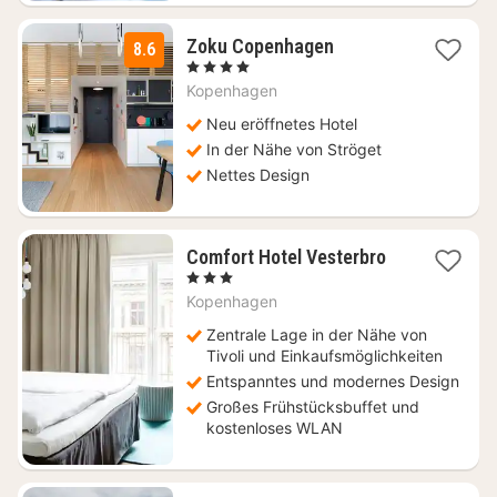
1
Zoku Copenhagen
8.6
Nacht
, 4 Sterne
ab
Kopenhagen
149,15
€
Neu eröffnetes Hotel
In der Nähe von Ströget
Nettes Design
2
Comfort Hotel Vesterbro
Nächte
, 3 Sterne
ab
Kopenhagen
152,93
€
Zentrale Lage in der Nähe von
Tivoli und Einkaufsmöglichkeiten
Entspanntes und modernes Design
Großes Frühstücksbuffet und
kostenloses WLAN