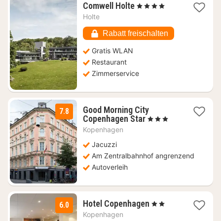
1
Comwell Holte
, 4 Sterne
Nacht
Holte
ab
112,36
Rabatt freischalten
€
Gratis WLAN
Restaurant
Zimmerservice
Good Morning City
7.8
1
Copenhagen Star
, 3 Sterne
Nacht
Kopenhagen
ab
152,49
Jacuzzi
€
Am Zentralbahnhof angrenzend
Autoverleih
1
Hotel Copenhagen
, 2 Sterne
6.0
Nacht
Kopenhagen
ab