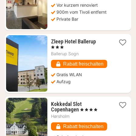
119,72
Vor kurzem renoviert
€
900m vom Tivoli entfernt
Private Bar
1
Zleep Hotel Ballerup
Nacht
, 3 Sterne
ab
Ballerup Sogn
81,44
€
Rabatt freischalten
Gratis WLAN
Aufzug
Kokkedal Slot
1
Copenhagen
, 4 Sterne
Nacht
Hørsholm
ab
107,01
Rabatt freischalten
€