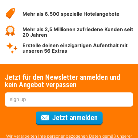
Hotelspecials
Mehr als 6.500 spezielle Hotelangebote
Mehr als 2,5 Millionen zufriedene Kunden seit
20 Jahren
Erstelle deinen einzigartigen Aufenthalt mit
unseren 56 Extras
Jetzt für den Newsletter anmelden und
kein Angebot verpassen
Für den Newsl
Jetzt anmelden
Wir verarbeiten Ihre personenbezogenen Daten gemäß unserer