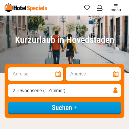
menu
Meine
Favoriten
Kurzurlaub in Hovedstaden
Anreise
Abreise
2 Erwachsene (1 Zimmer)
Suchen