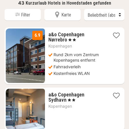
43
Kurzurlaub Hotels in Hovedstaden gefunden
Filter
Karte
a&o Copenhagen
6.9
2
Nørrebro
, 2 Sterne
Nächte
Kopenhagen
ab
84,43
Rund 2km vom Zentrum
€
Kopenhagens entfernt
Fahrradverleih
Kostenfreies WLAN
a&o Copenhagen
1
Sydhavn
, 2 Sterne
Nacht
Kopenhagen
ab
102,91
€