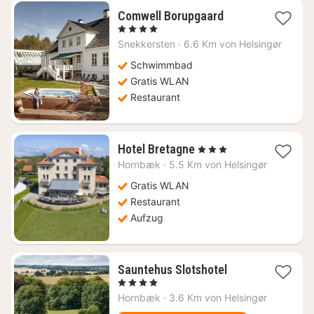
1
Comwell Borupgaard
Nacht
, 4 Sterne
ab
Snekkersten
·
6.6 Km von Helsingør
120,27
€
Schwimmbad
Gratis WLAN
Restaurant
1
Hotel Bretagne
, 3 Sterne
Nacht
Hornbæk
·
5.5 Km von Helsingør
ab
128,42
Gratis WLAN
€
Restaurant
Aufzug
1
Sauntehus Slotshotel
Nacht
, 4 Sterne
ab
Hornbæk
·
3.6 Km von Helsingør
87,97