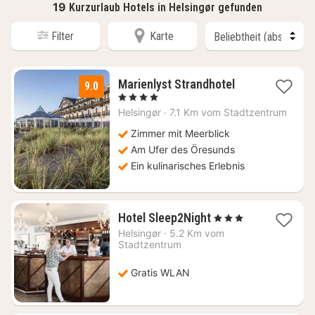
19
Kurzurlaub Hotels in Helsingør gefunden
Filter
Karte
1
Marienlyst Strandhotel
9.0
Nacht
, 4 Sterne
ab
Helsingør
·
7.1 Km vom Stadtzentrum
213,77
€
Zimmer mit Meerblick
Am Ufer des Öresunds
Ein kulinarisches Erlebnis
1
Hotel Sleep2Night
, 3 Sterne
Nacht
Helsingør
·
5.2 Km vom
ab
Stadtzentrum
91,02
€
Gratis WLAN