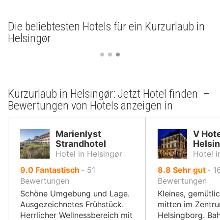
Die beliebtesten Hotels für ein Kurzurlaub in
Helsingør
Kurzurlaub in Helsingør: Jetzt Hotel finden –
Bewertungen von Hotels anzeigen in
Marienlyst
V Hote
Strandhotel
Helsi
Hotel in Helsingør
Hotel i
von
von
9.0
Fantastisch
‐
51
8.8
Sehr gut
‐
1
10,
10,
Bewertungen
Bewertungen
Schöne Umgebung und Lage.
Kleines, gemütli
Ausgezeichnetes Frühstück.
mitten im Zentr
Herrlicher Wellnessbereich mit
Helsingborg. Ba