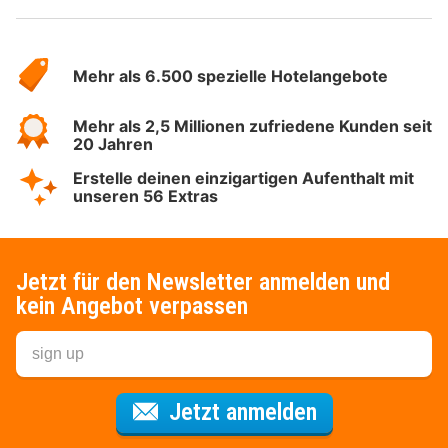
Über
Hotelspecials
Mehr als 6.500 spezielle Hotelangebote
Mehr als 2,5 Millionen zufriedene Kunden seit
20 Jahren
Erstelle deinen einzigartigen Aufenthalt mit
unseren 56 Extras
Jetzt für den Newsletter anmelden und
kein Angebot verpassen
Für den Newsl
Jetzt anmelden