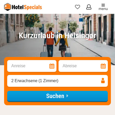
menu
Meine
Favoriten
Kurzurlaub in Helsingør
Anreise
Abreise
2 Erwachsene (1 Zimmer)
Suchen