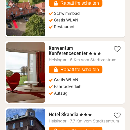
€
Rabatt freischalten
Schwimmbad
Gratis WLAN
Restaurant
Konventum
1
Konferencecenter
, 3 Sterne
Nacht
Helsingør
·
6 Km vom Stadtzentrum
ab
107,23
Rabatt freischalten
€
Gratis WLAN
Fahrradverleih
Aufzug
1
Hotel Skandia
, 3 Sterne
Nacht
Helsingør
·
7.7 Km vom Stadtzentrum
ab
119,26