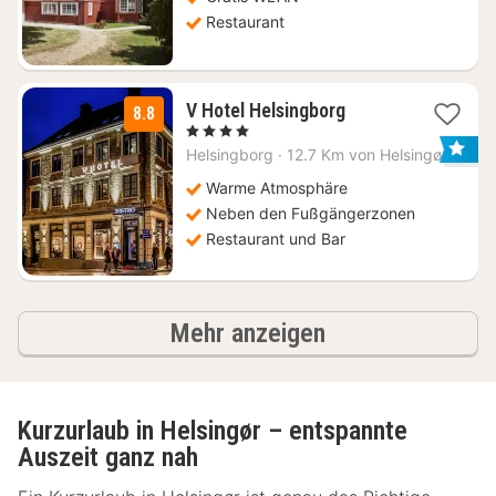
€
Restaurant
1
V Hotel Helsingborg
8.8
Nacht
, 4 Sterne
ab
Helsingborg
·
12.7 Km von Helsingør
97,32
€
Warme Atmosphäre
Neben den Fußgängerzonen
Restaurant und Bar
Ergebnisse
Mehr anzeigen
Kurzurlaub in Helsingør – entspannte
Auszeit ganz nah