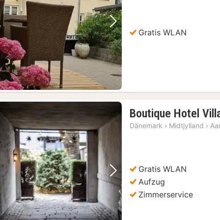
Vorheriges Bild
Nächstes Bild
Gratis WLAN
Boutique Hotel Vil
Dänemark
›
Midtjylland
›
Aa
Gratis WLAN
Vorheriges Bild
Nächstes Bild
Aufzug
Zimmerservice