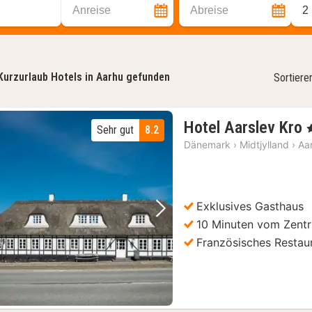
Anreise
Abreise
2
Kurzurlaub Hotels in Aarhu gefunden
Sortiere
Hotel Aarslev Kro
,
Sehr gut
8.2
Dänemark
›
Midtjylland
›
Aa
Exklusives Gasthaus
Vorheriges Bild
Nächstes Bild
10 Minuten vom Zentr
Französisches Restau