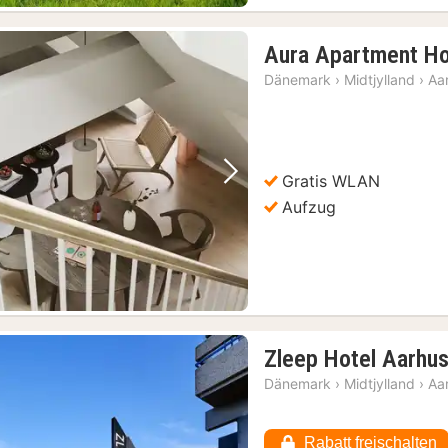
Aura Apartment Ho
Dänemark
›
Midtjylland
›
Aa
Gratis WLAN
Vorheriges Bild
Nächstes Bild
Aufzug
Zleep Hotel Aarhus
Dänemark
›
Midtjylland
›
Aa
Rabatt freischalten