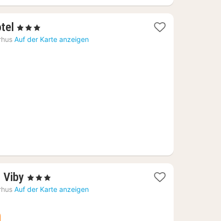
1
tel
, 3 Sterne
Nacht
rhus
Auf der Karte anzeigen
ab
160,13
€
1
 Viby
, 3 Sterne
Nacht
rhus
Auf der Karte anzeigen
ab
81,77