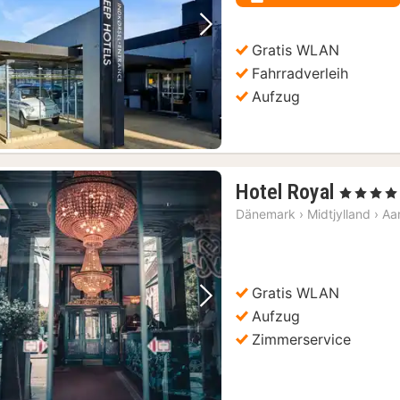
Vorheriges Bild
Nächstes Bild
Gratis WLAN
Fahrradverleih
Aufzug
1
Hotel Royal
, 4 Sterne
Nacht
Dänemark
›
Midtjylland
›
Aa
ab
165,67
€
Gratis WLAN
Vorheriges Bild
Nächstes Bild
Aufzug
Zimmerservice