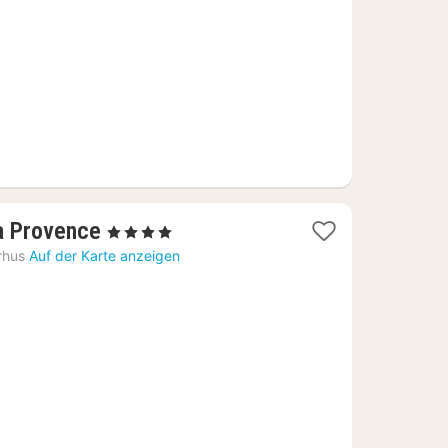
€
1
la Provence
, 4 Sterne
Nacht
rhus
Auf der Karte anzeigen
ab
182,05
€