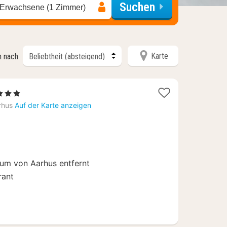
Suchen
 Erwachsene (1 Zimmer)
Karte
n nach
1
 3 Sterne
Nacht
rhus
Auf der Karte anzeigen
ab
114,48
€
um von Aarhus entfernt
rant