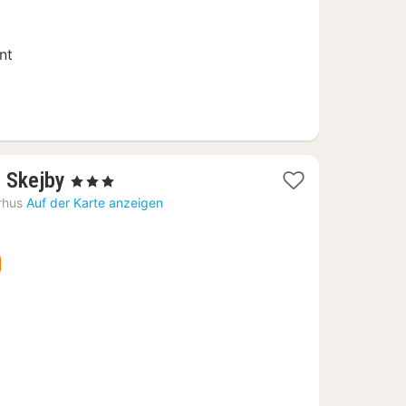
nt
1
s Skejby
, 3 Sterne
Nacht
rhus
Auf der Karte anzeigen
ab
86,33
€