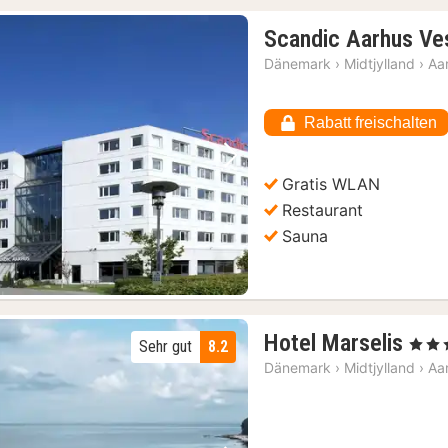
Scandic Aarhus Ve
Dänemark
›
Midtjylland
›
Aa
Rabatt freischalten
Vorheriges Bild
Nächstes Bild
Gratis WLAN
Restaurant
Sauna
1
Hotel Marselis
, 4 Ste
Sehr gut
8.2
Nac
Dänemark
›
Midtjylland
›
Aa
ab
134
€