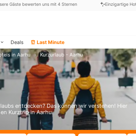
sere Gäste bewerten uns mit 4 Sternen
Einzigartige Ho
Deals
⏰ Last Minute
tels in Aarhu
Kurzurlaub - Aarhu
laubs entdecken? Das können wir verstehen! Hier
en Kurztrip in Aarhu.