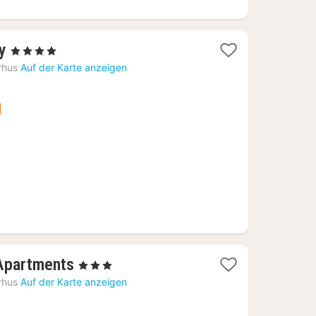
1
y
, 4 Sterne
Nacht
rhus
Auf der Karte anzeigen
ab
115,59
€
1
 Apartments
, 3 Sterne
Nacht
rhus
Auf der Karte anzeigen
ab
94,10