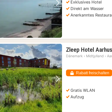
Exklusives Hotel
Vorheriges Bild
Nächstes Bild
Direkt am Wasser
Anerkanntes Restaura
Aarhus: Hafenrundfahrten mit ortskundigem Guide
(19)
Zleep Hotel Aarhu
Dänemark
›
Midtjylland
›
Aa
Rabatt freischalten
Vorheriges Bild
Nächstes Bild
Gratis WLAN
Aufzug