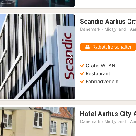
Scandic Aarhus Cit
Dänemark
›
Midtjylland
›
Aa
Rabatt freischalten
Vorheriges Bild
Nächstes Bild
Gratis WLAN
Restaurant
Fahrradverleih
Hotel Aarhus City
Dänemark
›
Midtjylland
›
Aa