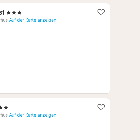
1
st
, 3 Sterne
Nacht
rhus
Auf der Karte anzeigen
ab
94,99
€
rne
ht
rhus
Auf der Karte anzeigen
,21