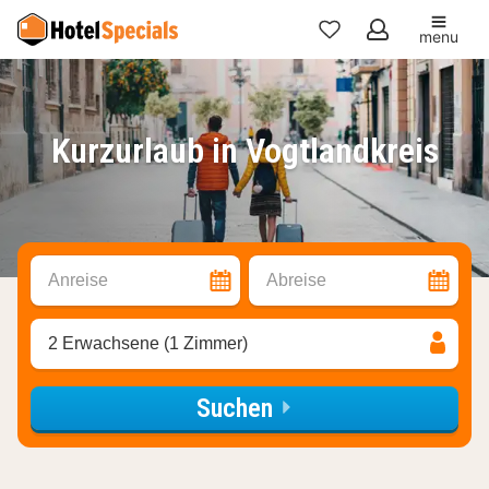
menu
Meine
Favoriten
Kurzurlaub in Vogtlandkreis
Anreise
Abreise
2 Erwachsene (1 Zimmer)
Suchen