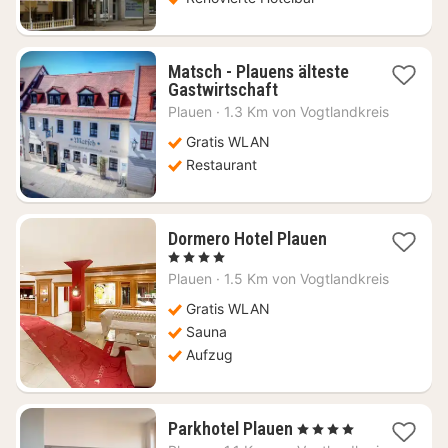
Matsch - Plauens älteste
1
Gastwirtschaft
Nacht
Plauen
·
1.3 Km von Vogtlandkreis
ab
68,36
Gratis WLAN
€
Restaurant
1
Dormero Hotel Plauen
Nacht
, 4 Sterne
ab
Plauen
·
1.5 Km von Vogtlandkreis
60,63
€
Gratis WLAN
Sauna
Aufzug
1
Parkhotel Plauen
, 4 Sterne
Nacht