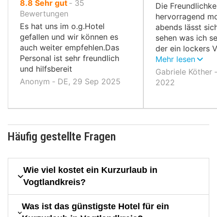
von
8.8
Sehr gut
‐
35
10,
Die Freundlichkei
10,
Bewertungen
hervorragend m
Es hat uns im o.g.Hotel
abends lässt sic
gefallen und wir können es
sehen was ich se
auch weiter empfehlen.Das
der ein lockers 
Personal ist sehr freundlich
den Gästen hat
Mehr lesen
und hilfsbereit
Gabriele Köther 
Anonym ‐ DE, 29 Sep 2025
2022
Häufig gestellte Fragen
Wie viel kostet ein Kurzurlaub in
Vogtlandkreis?
Was ist das günstigste Hotel für ein