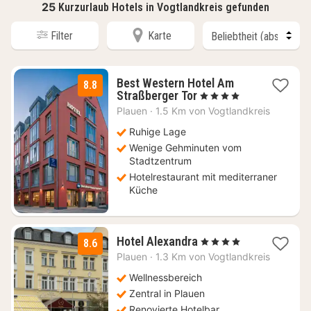
25
Kurzurlaub Hotels in Vogtlandkreis gefunden
Filter
Karte
Best Western Hotel Am
8.8
1
Straßberger Tor
, 4 Sterne
Nacht
Plauen
·
1.5 Km von Vogtlandkreis
ab
104
Ruhige Lage
€
Wenige Gehminuten vom
Stadtzentrum
Hotelrestaurant mit mediterraner
Küche
1
Hotel Alexandra
, 4 Sterne
8.6
Nacht
Plauen
·
1.3 Km von Vogtlandkreis
ab
110,88
Wellnessbereich
€
Zentral in Plauen
Renovierte Hotelbar