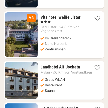
1
Vitalhotel Weiße Elster
9.3
Nacht
, 3 Sterne
ab
Bad Elster
·
24.8 Km von
138
Vogtlandkreis
€
Im Dreiländereck
Nahe Kurpark
Zentrumsnah
1
Landhotel Alt-Jocketa
Nacht
Mylau
·
7.6 Km von Vogtlandkreis
ab
104,67
Gratis WLAN
€
Restaurant
Sauna