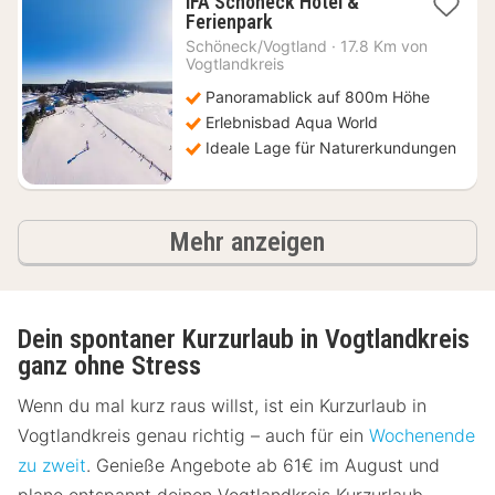
IFA Schöneck Hotel &
2
Ferienpark
Nächte
Schöneck/Vogtland
·
17.8 Km von
ab
Vogtlandkreis
64,90
Panoramablick auf 800m Höhe
€
Erlebnisbad Aqua World
Ideale Lage für Naturerkundungen
Ergebnisse
Mehr anzeigen
Dein spontaner Kurzurlaub in Vogtlandkreis
ganz ohne Stress
Wenn du mal kurz raus willst, ist ein Kurzurlaub in
Vogtlandkreis genau richtig – auch für ein
Wochenende
zu zweit
. Genieße Angebote ab 61€ im August und