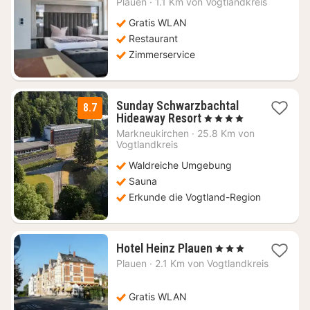
Plauen
·
1.1 Km von Vogtlandkreis
ab
128,97
Gratis WLAN
€
Restaurant
Zimmerservice
Sunday Schwarzbachtal
8.7
1
Hideaway Resort
, 4 Sterne
Nacht
Markneukirchen
·
25.8 Km von
ab
Vogtlandkreis
60,14
Waldreiche Umgebung
€
Sauna
Erkunde die Vogtland-Region
1
Hotel Heinz Plauen
, 3 Sterne
Nacht
Plauen
·
2.1 Km von Vogtlandkreis
ab
93,22
€
Gratis WLAN