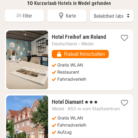
10
Kurzurlaub Hotels in Wedel gefunden
Filter
Karte
1
Hotel Freihof am Roland
Nacht
Deutschland
›
Wedel
ab
120,55
Rabatt freischalten
€
Gratis WLAN
Restaurant
Fahrradverleih
1
Hotel Diamant
, 3 Sterne
Nacht
Wedel
·
850 m vom Stadtzentrum
ab
86,22
Gratis WLAN
€
Fahrradverleih
Aufzug