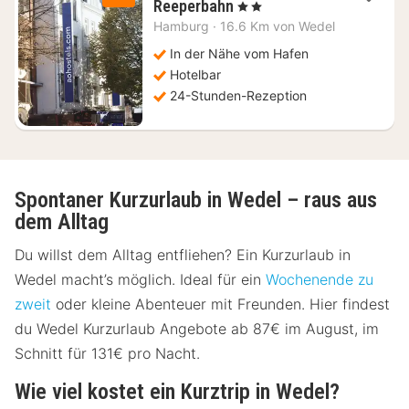
2
Reeperbahn
, 2 Sterne
Nächte
Hamburg
·
16.6 Km von Wedel
ab
61,71
In der Nähe vom Hafen
€
Hotelbar
24-Stunden-Rezeption
Spontaner Kurzurlaub in Wedel – raus aus
dem Alltag
Du willst dem Alltag entfliehen? Ein Kurzurlaub in
Wedel macht’s möglich. Ideal für ein
Wochenende zu
zweit
oder kleine Abenteuer mit Freunden. Hier findest
du Wedel Kurzurlaub Angebote ab 87€ im August, im
Schnitt für 131€ pro Nacht.
Wie viel kostet ein Kurztrip in Wedel?