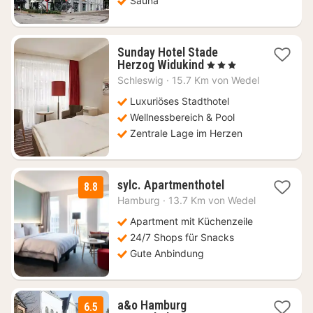
Sauna
Sunday Hotel Stade
2
Herzog Widukind
, 3 Sterne
Nächte
Schleswig
·
15.7 Km von Wedel
ab
84
Luxuriöses Stadthotel
€
Wellnessbereich & Pool
Zentrale Lage im Herzen
2
sylc. Apartmenthotel
8.8
Nächte
Hamburg
·
13.7 Km von Wedel
ab
96
Apartment mit Küchenzeile
€
24/7 Shops für Snacks
Gute Anbindung
a&o Hamburg
6.5