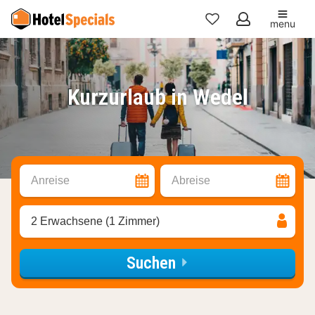
menu
Meine
Favoriten
Kurzurlaub in Wedel
Anreise
Abreise
2 Erwachsene (1 Zimmer)
Suchen