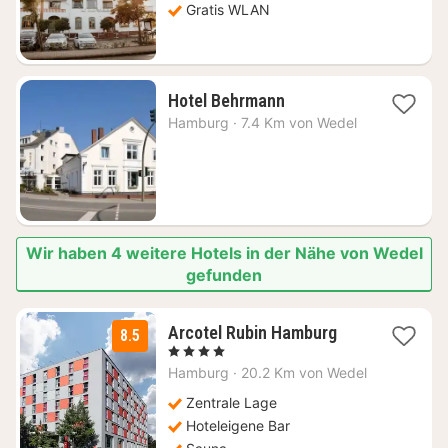
€
Gratis WLAN
1
Hotel Behrmann
Nacht
Hamburg
·
7.4 Km von Wedel
ab
126,17
€
Wir haben 4 weitere Hotels in der Nähe von Wedel
gefunden
1
Arcotel Rubin Hamburg
8.5
Nacht
, 4 Sterne
ab
Hamburg
·
20.2 Km von Wedel
104,52
€
Zentrale Lage
Hoteleigene Bar