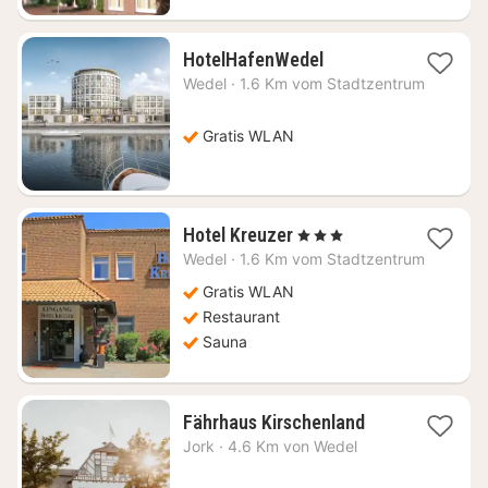
1
HotelHafenWedel
Nacht
Wedel
·
1.6 Km vom Stadtzentrum
ab
86,67
€
Gratis WLAN
1
Hotel Kreuzer
, 3 Sterne
Nacht
Wedel
·
1.6 Km vom Stadtzentrum
ab
102,68
Gratis WLAN
€
Restaurant
Sauna
1
Fährhaus Kirschenland
Nacht
Jork
·
4.6 Km von Wedel
ab
87,06