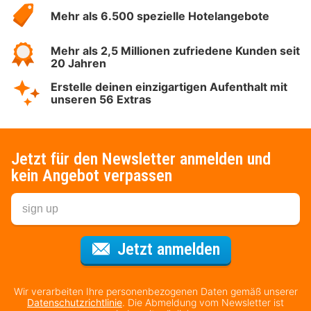
Hotelspecials
Mehr als 6.500 spezielle Hotelangebote
Mehr als 2,5 Millionen zufriedene Kunden seit
20 Jahren
Erstelle deinen einzigartigen Aufenthalt mit
unseren 56 Extras
Jetzt für den Newsletter anmelden und
kein Angebot verpassen
Für den Newsl
Jetzt anmelden
Wir verarbeiten Ihre personenbezogenen Daten gemäß unserer
Datenschutzrichtlinie
. Die Abmeldung vom Newsletter ist