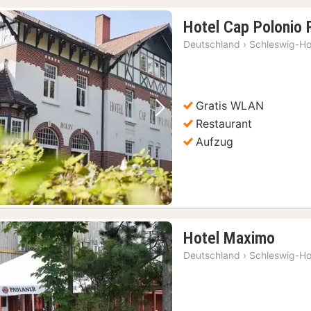
Hotel Cap Polonio 
Deutschland
›
Schleswig-Ho
Gratis WLAN
Vorheriges Bild
Nächstes Bild
Restaurant
Aufzug
1
Hotel Maximo
Nach
Deutschland
›
Schleswig-Ho
ab
82,5
€