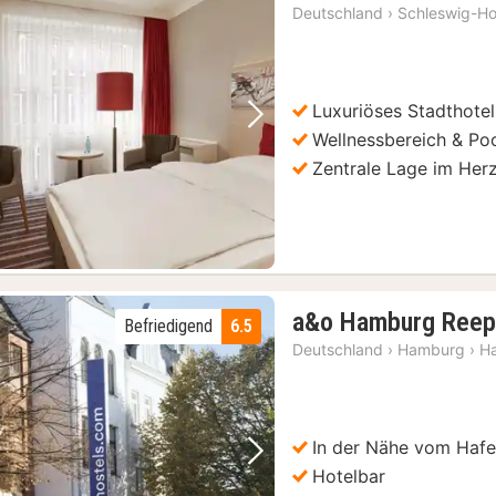
Deutschland
›
Schleswig-Ho
Luxuriöses Stadthotel
Vorheriges Bild
Nächstes Bild
Wellnessbereich & Po
Zentrale Lage im Her
a&o Hamburg Reep
Befriedigend
6.5
Deutschland
›
Hamburg
›
H
In der Nähe vom Haf
Vorheriges Bild
Nächstes Bild
Hotelbar