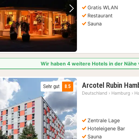
Gratis WLAN
Vorheriges Bild
Nächstes Bild
Restaurant
Sauna
Wir haben 4 weitere Hotels in der Nähe
Arcotel Rubin Ham
Sehr gut
8.5
Deutschland
›
Hamburg
›
H
Zentrale Lage
Vorheriges Bild
Nächstes Bild
Hoteleigene Bar
Sauna