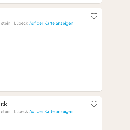
1
acht
lstein
›
Lübeck
Auf der Karte anzeigen
b
80
€
1
eck
Nacht
lstein
›
Lübeck
Auf der Karte anzeigen
ab
97