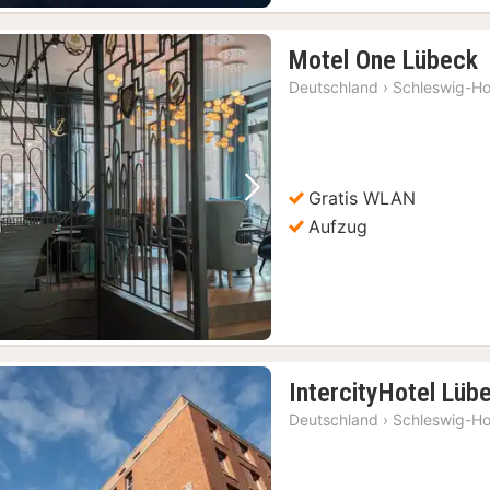
Motel One Lübeck
N
Deutschland
›
Schleswig-Ho
a
Gratis WLAN
Vorheriges Bild
Nächstes Bild
Aufzug
IntercityHotel Lüb
Deutschland
›
Schleswig-Ho