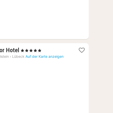
1
or Hotel
, 5 Sterne
Nacht
lstein
›
Lübeck
Auf der Karte anzeigen
ab
151,40
€