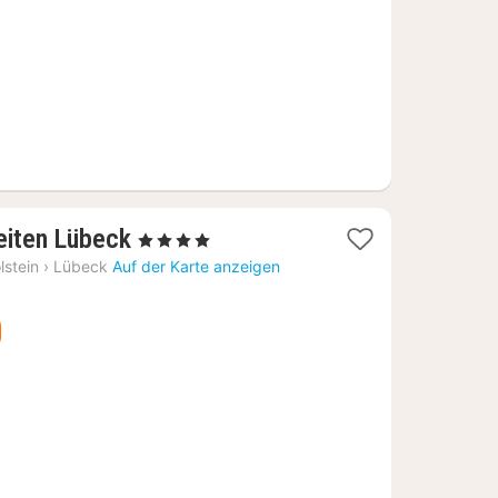
€
1
eiten Lübeck
, 4 Sterne
Nacht
lstein
›
Lübeck
Auf der Karte anzeigen
ab
87,67
€