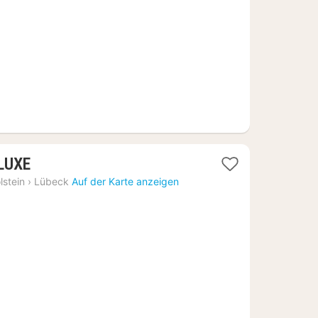
€
1
ELUXE
Nacht
lstein
›
Lübeck
Auf der Karte anzeigen
ab
116,92
€