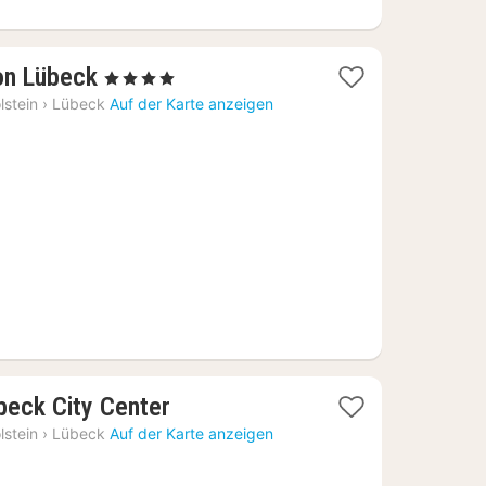
1
on Lübeck
, 4 Sterne
Nacht
lstein
›
Lübeck
Auf der Karte anzeigen
ab
90,89
€
1
beck City Center
Nacht
lstein
›
Lübeck
Auf der Karte anzeigen
ab
71,10