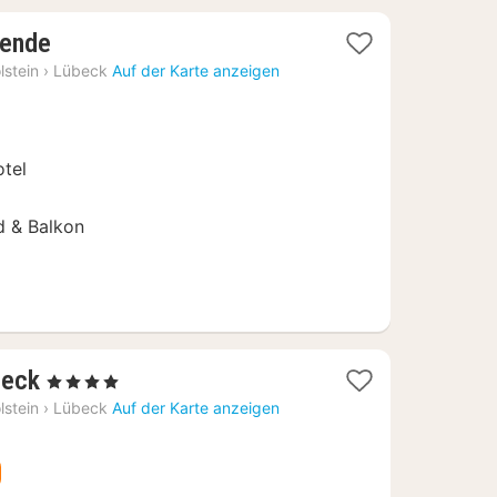
1
uende
Nacht
lstein
›
Lübeck
Auf der Karte anzeigen
ab
155
€
otel
 & Balkon
1
beck
, 4 Sterne
Nacht
lstein
›
Lübeck
Auf der Karte anzeigen
ab
150,94
€