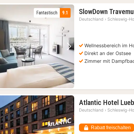
SlowDown Travem
Fantastisch
9.1
Deutschland
›
Schleswig-Ho
Wellnessbereich im H
Vorheriges Bild
Nächstes Bild
Direkt an der Ostsee
Zimmer mit Dampfbad
Atlantic Hotel Lue
Deutschland
›
Schleswig-Ho
Rabatt freischalten