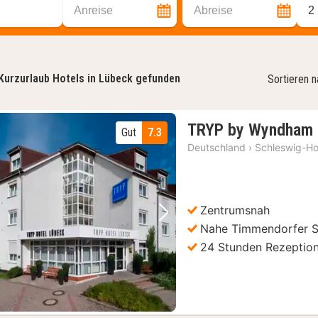
Anreise
Abreise
2
Kurzurlaub Hotels in Lübeck gefunden
Sortieren 
TRYP by Wyndham 
Gut
7.3
Deutschland
›
Schleswig-Ho
Zentrumsnah
Vorheriges Bild
Nächstes Bild
Nahe Timmendorfer S
24 Stunden Rezeptio