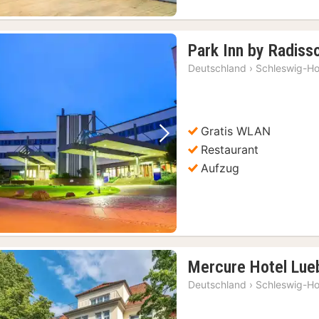
Park Inn by Radiss
Deutschland
›
Schleswig-Ho
Gratis WLAN
Vorheriges Bild
Nächstes Bild
Restaurant
Aufzug
Mercure Hotel Lue
Deutschland
›
Schleswig-Ho