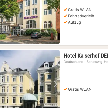
Gratis WLAN
Vorheriges Bild
Nächstes Bild
Fahrradverleih
Aufzug
Hotel Kaiserhof D
Deutschland
›
Schleswig-Ho
Vorheriges Bild
Nächstes Bild
Gratis WLAN