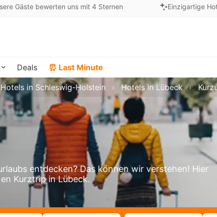
sere Gäste bewerten uns mit 4 Sternen
Einzigartige Ho
Deals
⏰ Last Minute
Hotels in Schleswig-Holstein
Hotels in Lübeck
Kurz
rlaubs entdecken? Das können wir verstehen! Hier
nen Kurztrip in Lübeck.