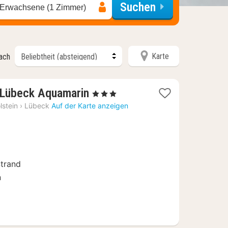
Suchen
 Erwachsene (1 Zimmer)
Karte
nach
2
Lübeck Aquamarin
, 3 Sterne
Nächte
lstein
›
Lübeck
Auf der Karte anzeigen
ab
90
€
trand
n