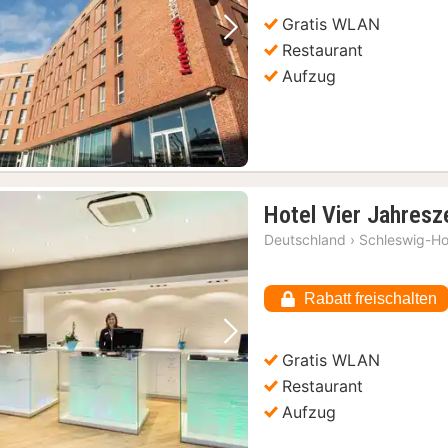
Gratis WLAN
Vorheriges Bild
Nächstes Bild
Restaurant
Aufzug
Hotel Vier Jahresz
Deutschland
›
Schleswig-Ho
Rabatt freischalten
Vorheriges Bild
Nächstes Bild
Gratis WLAN
Restaurant
Aufzug