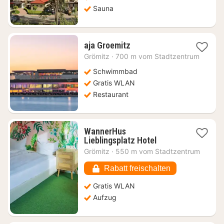
Sauna
1
aja Groemitz
Nacht
Grömitz
·
700 m vom Stadtzentrum
ab
183,18
Schwimmbad
€
Gratis WLAN
Restaurant
WannerHus
1
Lieblingsplatz Hotel
Nacht
Grömitz
·
550 m vom Stadtzentrum
ab
120,08
Rabatt freischalten
€
Gratis WLAN
Aufzug