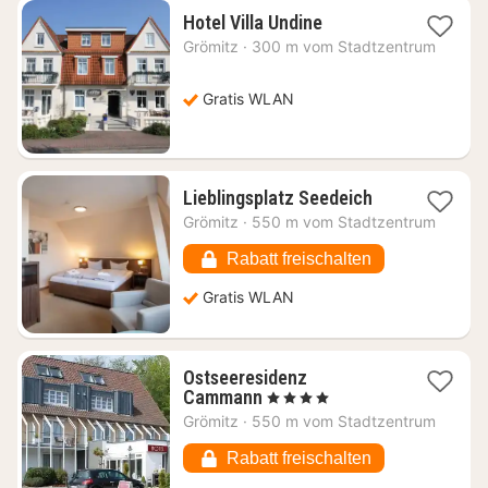
1
Hotel Villa Undine
Nacht
Grömitz
·
300 m vom Stadtzentrum
ab
162,43
€
Gratis WLAN
1
Lieblingsplatz Seedeich
Nacht
Grömitz
·
550 m vom Stadtzentrum
ab
127,85
Rabatt freischalten
€
Gratis WLAN
Ostseeresidenz
1
Cammann
, 4 Sterne
Nacht
Grömitz
·
550 m vom Stadtzentrum
ab
159,73
Rabatt freischalten
€