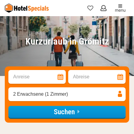
menu
Meine
Favoriten
Kurzurlaub in Grömitz
Anreise
Abreise
2 Erwachsene (1 Zimmer)
Suchen