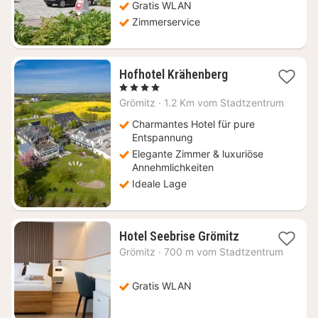
Gratis WLAN
Zimmerservice
1
Hofhotel Krähenberg
Nacht
, 4 Sterne
ab
Grömitz
·
1.2 Km vom Stadtzentrum
124
€
Charmantes Hotel für pure
Entspannung
Elegante Zimmer & luxuriöse
Annehmlichkeiten
Ideale Lage
1
Hotel Seebrise Grömitz
Nacht
Grömitz
·
700 m vom Stadtzentrum
ab
170,52
€
Gratis WLAN