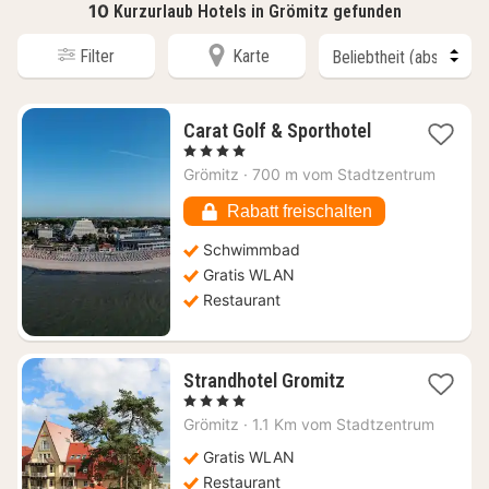
10
Kurzurlaub Hotels in Grömitz gefunden
Filter
Karte
1
Carat Golf & Sporthotel
Nacht
, 4 Sterne
ab
Grömitz
·
700 m vom Stadtzentrum
225,58
€
Rabatt freischalten
Schwimmbad
Gratis WLAN
Restaurant
1
Strandhotel Gromitz
Nacht
, 4 Sterne
ab
Grömitz
·
1.1 Km vom Stadtzentrum
267,02
€
Gratis WLAN
Restaurant