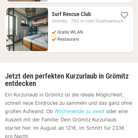
1
Surf Rescue Club
Nacht
Grömitz
·
750 m vom Stadtzentrum
ab
134,82
Gratis WLAN
€
Restaurant
Jetzt den perfekten Kurzurlaub in Grömitz
entdecken
Ein Kurzurlaub in Grömitz ist die ideale Möglichkeit,
schnell neue Eindrücke zu sammeln und das ganz ohne
großen Aufwand. Ob
Wochenende zu zweit
oder eine
Auszeit mit der Familie: Dein Grömitz Kurzurlaub
startet hier. Im August ab 121€, im Schnitt für 233€
pro Nacht.