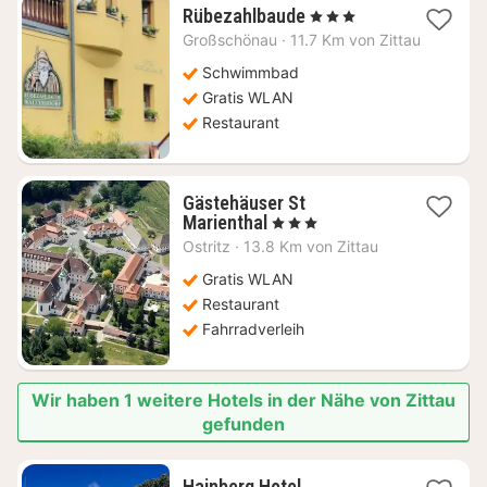
1
Rübezahlbaude
, 3 Sterne
Nacht
Großschönau
·
11.7 Km von Zittau
ab
134,58
Schwimmbad
€
Gratis WLAN
Restaurant
Gästehäuser St
1
Marienthal
, 3 Sterne
Nacht
Ostritz
·
13.8 Km von Zittau
ab
100,94
Gratis WLAN
€
Restaurant
Fahrradverleih
Wir haben 1 weitere Hotels in der Nähe von Zittau
gefunden
1
Hainberg Hotel