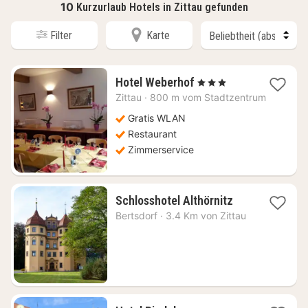
10
Kurzurlaub Hotels in Zittau gefunden
Filter
Karte
1
Hotel Weberhof
, 3 Sterne
Nacht
Zittau
·
800 m vom Stadtzentrum
ab
93,61
Gratis WLAN
€
Restaurant
Zimmerservice
1
Schlosshotel Althörnitz
Nacht
Bertsdorf
·
3.4 Km von Zittau
ab
99
€