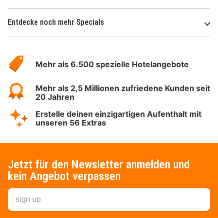
Entdecke noch mehr Specials
Über
Hotelspecials
Mehr als 6.500 spezielle Hotelangebote
Mehr als 2,5 Millionen zufriedene Kunden seit
20 Jahren
Erstelle deinen einzigartigen Aufenthalt mit
unseren 56 Extras
Jetzt für den Newsletter anmelden und
kein Angebot verpassen