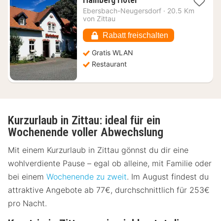
Nacht
Ebersbach-Neugersdorf
·
20.5 Km
ab
von Zittau
73,74
€
Rabatt freischalten
Gratis WLAN
Restaurant
Kurzurlaub in Zittau: ideal für ein
Wochenende voller Abwechslung
Mit einem Kurzurlaub in Zittau gönnst du dir eine
wohlverdiente Pause – egal ob alleine, mit Familie oder
bei einem
Wochenende zu zweit
. Im August findest du
attraktive Angebote ab 77€, durchschnittlich für 253€
pro Nacht.