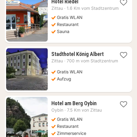
1
Hotel Riedel
Nacht
Zittau
·
1.6 Km vom Stadtzentrum
ab
95,48
Gratis WLAN
€
Restaurant
Sauna
1
Stadthotel König Albert
Nacht
Zittau
·
700 m vom Stadtzentrum
ab
90
Gratis WLAN
€
Aufzug
1
Hotel am Berg Oybin
Nacht
Oybin
·
7.5 Km von Zittau
ab
76,64
Gratis WLAN
€
Restaurant
Zimmerservice