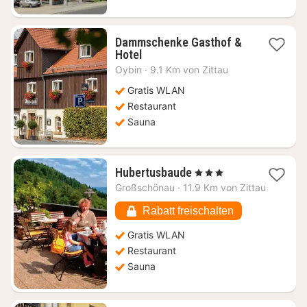
Dammschenke Gasthof &
1
Hotel
Nacht
Oybin
·
9.1 Km von Zittau
ab
103,64
Gratis WLAN
€
Restaurant
Sauna
1
Hubertusbaude
, 3 Sterne
Nacht
Großschönau
·
11.9 Km von Zittau
ab
149,81
Rabatt freischalten
€
Gratis WLAN
Restaurant
Sauna