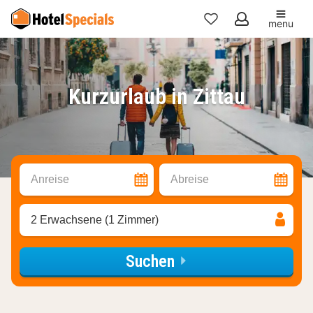
menu
Meine
Favoriten
Kurzurlaub in Zittau
Anreise
Abreise
2 Erwachsene (1 Zimmer)
Suchen