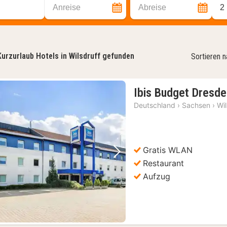
Anreise
Abreise
2
Kurzurlaub Hotels in Wilsdruff gefunden
Sortieren 
Ibis Budget Dresde
Deutschland
›
Sachsen
›
Wil
Gratis WLAN
Vorheriges Bild
Nächstes Bild
Restaurant
Aufzug