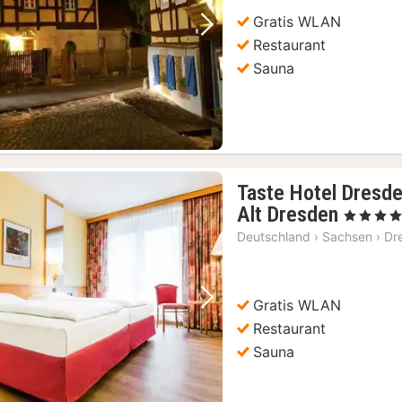
Gratis WLAN
Vorheriges Bild
Nächstes Bild
Restaurant
Sauna
Taste Hotel Dresd
1
Alt Dresden
, 4 Sterne
Nacht
Deutschland
›
Sachsen
›
Dr
ab
103,9
€
Gratis WLAN
Vorheriges Bild
Nächstes Bild
Restaurant
Sauna