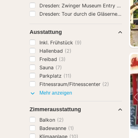
Dresden: Zwinger Museum Entry Ticket
(3
Ausstattung
Inkl. Frühstück
(9)
Hallenbad
(2)
Freibad
(3)
Sauna
(7)
Parkplatz
(11)
Fitnessraum/Fitnesscenter
(2)
Ausstattung
Mehr anzeigen
Zimmerausstattung
Balkon
(2)
Badewanne
(1)
Klimaanlage
(10)