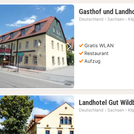
Gasthof und Landh
Deutschland
›
Sachsen
›
Kl
Gratis WLAN
Vorheriges Bild
Nächstes Bild
Restaurant
Aufzug
Landhotel Gut Wild
Deutschland
›
Sachsen
›
Kl
tour
(3)
Dresden: Semperoper Tickets und Tour mit Guide
(3)