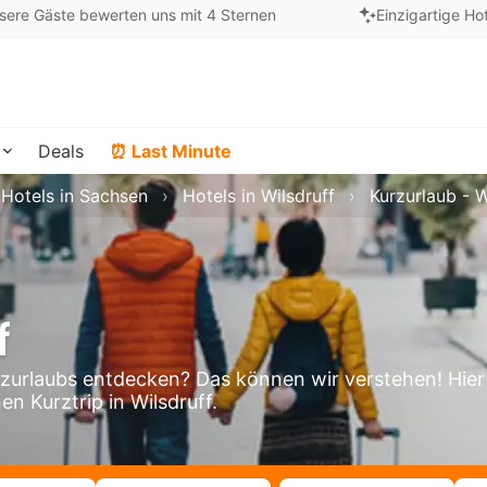
sere Gäste bewerten uns mit 4 Sternen
Einzigartige Ho
Deals
⏰ Last Minute
Hotels in Sachsen
Hotels in Wilsdruff
Kurzurlaub - W
f
zurlaubs entdecken? Das können wir verstehen! Hier
en Kurztrip in Wilsdruff.