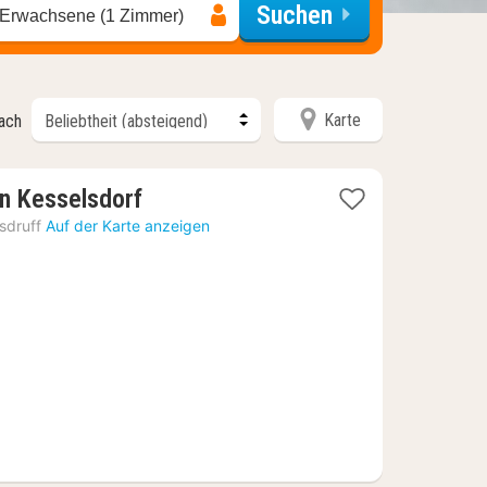
Suchen
 Erwachsene (1 Zimmer)
Karte
nach
1
n Kesselsdorf
Nacht
sdruff
Auf der Karte anzeigen
ab
36,45
€