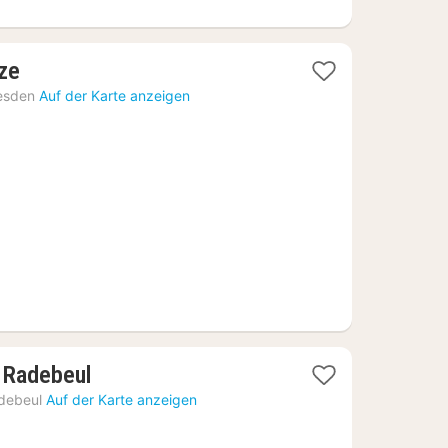
1
ze
Nacht
esden
Auf der Karte anzeigen
ab
79,36
€
1
 Radebeul
Nacht
debeul
Auf der Karte anzeigen
ab
75,70