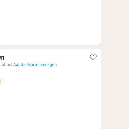
1
en
Nacht
debeul
Auf der Karte anzeigen
ab
90,69
€