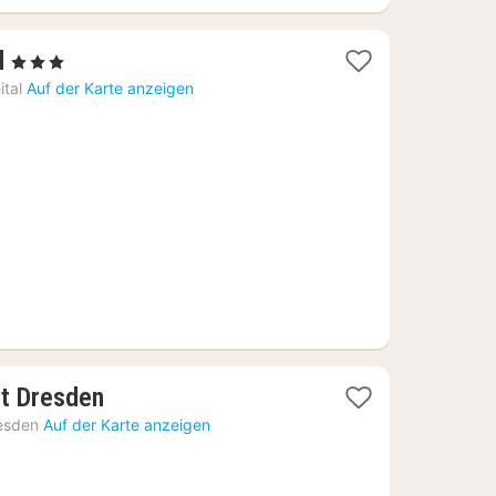
1
l
, 3 Sterne
Nacht
ital
Auf der Karte anzeigen
ab
85,98
€
1
st Dresden
Nacht
esden
Auf der Karte anzeigen
ab
80,20