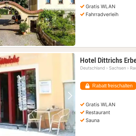
)
Gratis WLAN
Vorheriges Bild
Nächstes Bild
Dresden: Tour durch die Gläserne Manufaktur von VW
(3)
Fahrradverleih
Hotel Dittrichs Erb
Deutschland
›
Sachsen
›
Ra
Rabatt freischalten
Vorheriges Bild
Nächstes Bild
Gratis WLAN
Restaurant
Sauna