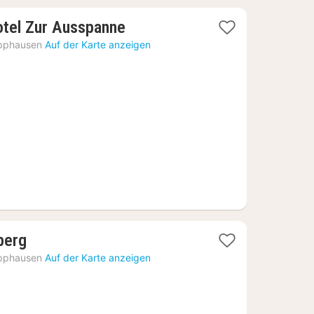
1
otel Zur Ausspanne
Nacht
ipphausen
Auf der Karte anzeigen
ab
105,87
€
1
berg
Nacht
ipphausen
Auf der Karte anzeigen
ab
91,69
€