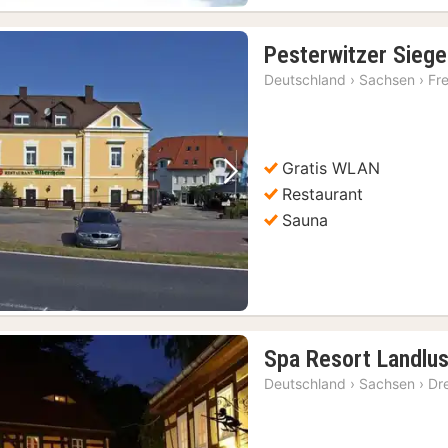
Pesterwitzer Siege
Deutschland
›
Sachsen
›
Fre
Gratis WLAN
Vorheriges Bild
Nächstes Bild
Restaurant
Sauna
Spa Resort Landlu
Deutschland
›
Sachsen
›
Dr