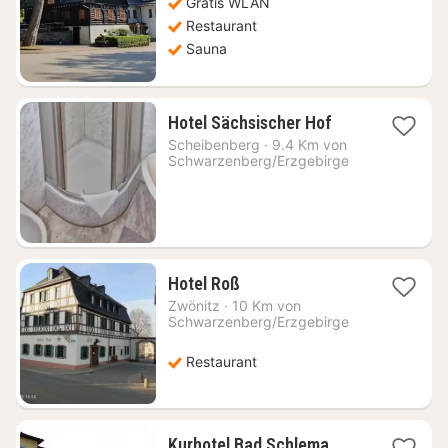
Gratis WLAN
Restaurant
Sauna
1
Hotel Sächsischer Hof
Nacht
Scheibenberg
·
9.4 Km von
ab
Schwarzenberg/Erzgebirge
88,50
€
1
Hotel Roß
Nacht
Zwönitz
·
10 Km von
ab
Schwarzenberg/Erzgebirge
84,11
€
Restaurant
1
Kurhotel Bad Schlema