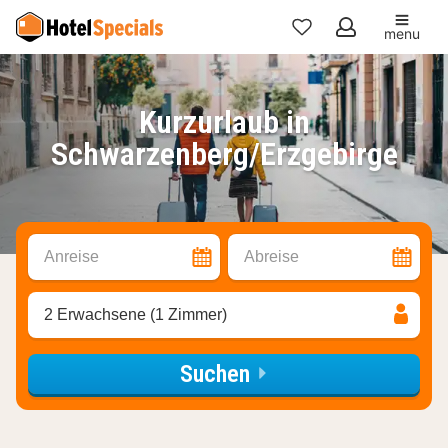
menu
Meine
Favoriten
Kurzurlaub in
Schwarzenberg/Erzgebirge
Anreise
Abreise
2 Erwachsene (1 Zimmer)
Suchen