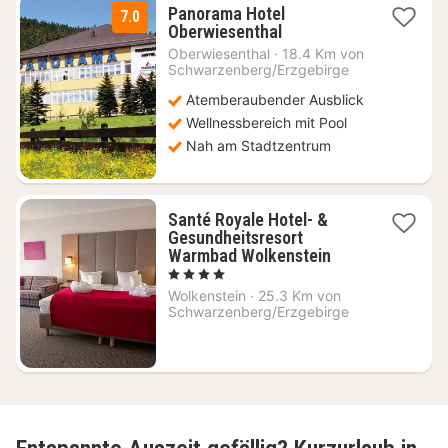
Panorama Hotel
7.0
1
Oberwiesenthal
Nacht
Oberwiesenthal
·
18.4 Km von
ab
Schwarzenberg/Erzgebirge
69
Atemberaubender Ausblick
€
Wellnessbereich mit Pool
Nah am Stadtzentrum
Santé Royale Hotel- &
Gesundheitsresort
2
Warmbad Wolkenstein
Nächte
, 4 Sterne
ab
Wolkenstein
·
25.3 Km von
232
Schwarzenberg/Erzgebirge
€