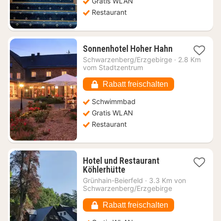
Gratis WLAN
€
Restaurant
1
Sonnenhotel Hoher Hahn
Nacht
Schwarzenberg/Erzgebirge
·
2.8 Km
ab
vom Stadtzentrum
120,33
€
Rabatt freischalten
Schwimmbad
Gratis WLAN
Restaurant
Hotel und Restaurant
1
Köhlerhütte
Nacht
Grünhain-Beierfeld
·
3.3 Km von
ab
Schwarzenberg/Erzgebirge
149,82
€
Rabatt freischalten