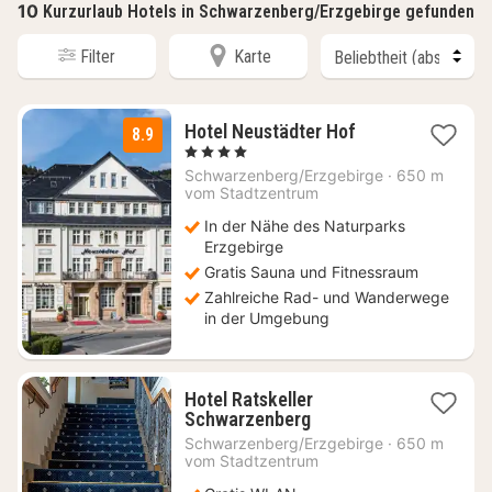
10
Kurzurlaub Hotels in Schwarzenberg/Erzgebirge gefunden
Filter
Karte
1
Hotel Neustädter Hof
8.9
Nacht
, 4 Sterne
ab
Schwarzenberg/Erzgebirge
·
650 m
124
vom Stadtzentrum
€
In der Nähe des Naturparks
Erzgebirge
Gratis Sauna und Fitnessraum
Zahlreiche Rad- und Wanderwege
in der Umgebung
Hotel Ratskeller
1
Schwarzenberg
Nacht
Schwarzenberg/Erzgebirge
·
650 m
ab
vom Stadtzentrum
67,29