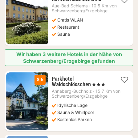
Nacht
Aue-Bad Schlema
·
10.5 Km von
ab
Schwarzenberg/Erzgebirge
150,94
Gratis WLAN
€
Restaurant
Sauna
Wir haben 3 weitere Hotels in der Nähe von
Schwarzenberg/Erzgebirge gefunden
Parkhotel
8.6
3
Waldschlösschen
, 3 Sterne
Nächte
Annaberg-Buchholz
·
15.7 Km von
ab
Schwarzenberg/Erzgebirge
90
Idyllische Lage
€
Sauna & Whirlpool
Kostenlos Parken