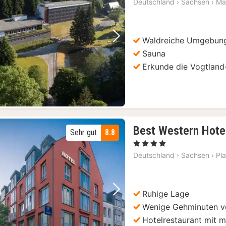
Deutschland
›
Sachsen
›
Ma
Waldreiche Umgebun
Vorheriges Bild
Nächstes Bild
Sauna
Erkunde die Vogtland
Best Western Hote
Sehr gut
8.8
, 4 Sterne
Deutschland
›
Sachsen
›
Pl
Ruhige Lage
Vorheriges Bild
Nächstes Bild
Wenige Gehminuten v
Hotelrestaurant mit m