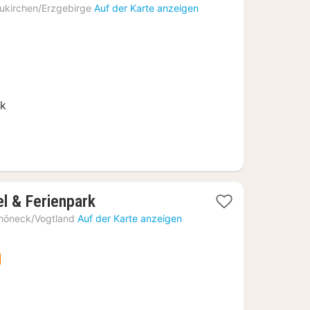
Nacht
ukirchen/Erzgebirge
Auf der Karte anzeigen
ab
58,65
€
rk
1
l & Ferienpark
Nacht
höneck/Vogtland
Auf der Karte anzeigen
ab
75,11
€