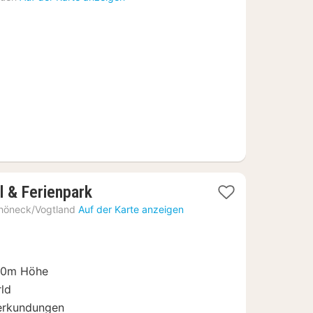
0,88
2
 & Ferienpark
Nächte
höneck/Vogtland
Auf der Karte anzeigen
ab
64,90
€
00m Höhe
ld
rerkundungen