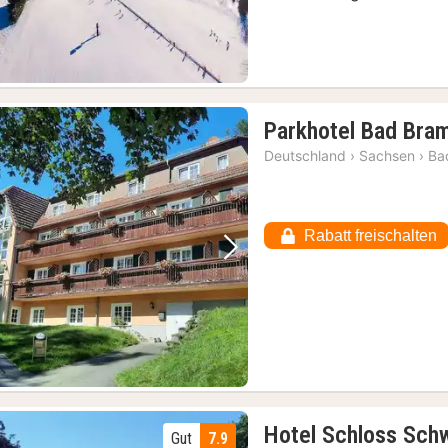
Parkhotel Bad Bra
Deutschland
›
Sachsen
›
Ba
Rabatt freischalten
Vorheriges Bild
Nächstes Bild
Hotel Schloss Sch
Gut
7.9