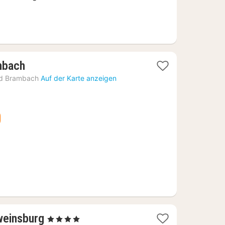
1
mbach
Nacht
d Brambach
Auf der Karte anzeigen
ab
89,58
€
1
weinsburg
, 4 Sterne