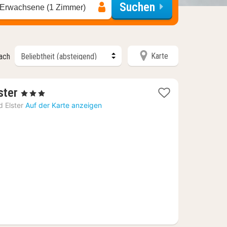
Suchen
 Erwachsene (1 Zimmer)
Karte
nach
1
ster
, 3 Sterne
Nacht
d Elster
Auf der Karte anzeigen
ab
138
€