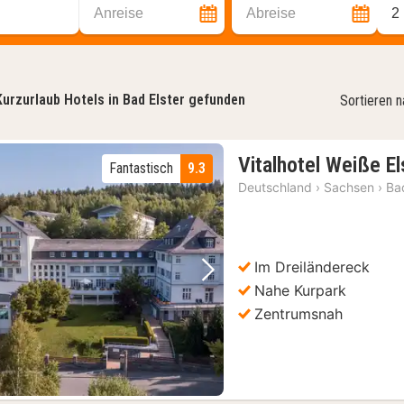
Anreise
Abreise
2
Kurzurlaub Hotels in Bad Elster gefunden
Sortieren 
Vitalhotel Weiße El
Fantastisch
9.3
Deutschland
›
Sachsen
›
Ba
Im Dreiländereck
Vorheriges Bild
Nächstes Bild
Nahe Kurpark
Zentrumsnah