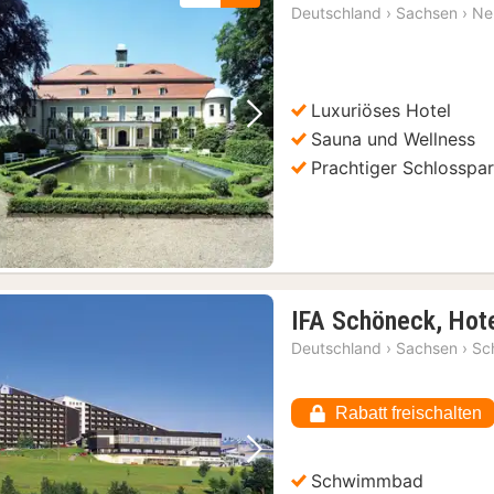
Deutschland
›
Sachsen
›
Ne
Luxuriöses Hotel
Vorheriges Bild
Nächstes Bild
Sauna und Wellness
Prachtiger Schlosspa
IFA Schöneck, Hote
Deutschland
›
Sachsen
›
Sc
Rabatt freischalten
Vorheriges Bild
Nächstes Bild
Schwimmbad