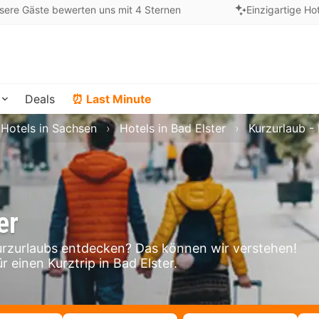
sere Gäste bewerten uns mit 4 Sternen
Einzigartige Ho
Deals
⏰ Last Minute
Hotels in Sachsen
Hotels in Bad Elster
Kurzurlaub - 
er
urzurlaubs entdecken? Das können wir verstehen!
r einen Kurztrip in Bad Elster.