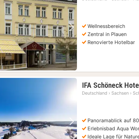
ab
11
€
Wellnessbereich
Vorheriges Bild
Nächstes Bild
Zentral in Plauen
Renovierte Hotelbar
IFA Schöneck Hotel
Deutschland
›
Sachsen
›
Sc
Panoramablick auf 8
Vorheriges Bild
Nächstes Bild
Erlebnisbad Aqua Wor
Ideale Lage für Natu