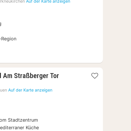
ab
rkneukirchen
Auf der Karte anzeigen
60,14
€
g
-Region
1
l Am Straßberger Tor
Nacht
ab
auen
Auf der Karte anzeigen
104
€
om Stadtzentrum
editerraner Küche