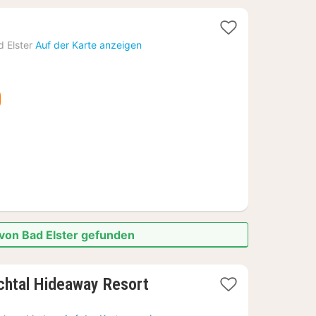
ht
d Elster
Auf der Karte anzeigen
78
 von Bad Elster gefunden
1
htal Hideaway Resort
Nacht