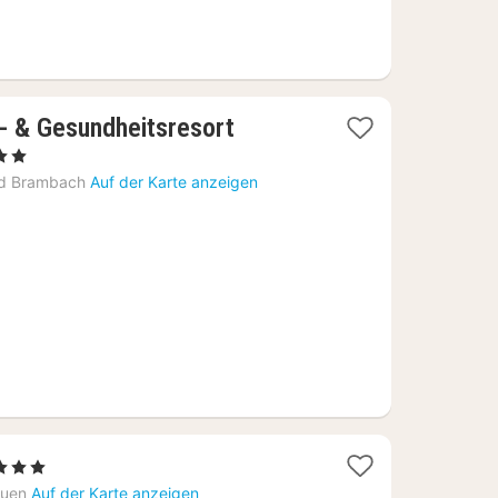
- & Gesundheitsresort
ne
hte
d Brambach
Auf der Karte anzeigen
Sterne
cht
auen
Auf der Karte anzeigen