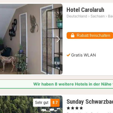
1
Hotel Carolaruh
Nac
Deutschland
›
Sachsen
›
Ba
ab
69,
€
Rabatt freischalten
Vorheriges Bild
Nächstes Bild
Gratis WLAN
Wir haben 8 weitere Hotels in der Nähe
Sunday Schwarzbac
Sehr gut
8.7
, 4 Sterne