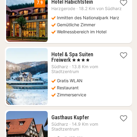
1
Hotel Habichtstein
7.9
Nacht
Harzgerode
·
18.2 Km von Südharz
ab
110
Inmitten des Nationalpark Harz
€
Gemütliche Zimmer
Wellnessbereich im Hotel
Hotel & Spa Suiten
1
Freiwerk
, 4 Sterne
Nacht
Südharz
·
13.8 Km vom
ab
Stadtzentrum
134,06
Gratis WLAN
€
Restaurant
Zimmerservice
1
Gasthaus Kupfer
Nacht
Südharz
·
14.9 Km vom
ab
Stadtzentrum
112,15