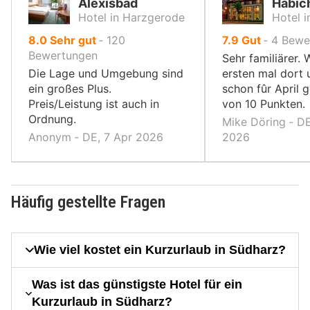
Alexisbad
Habic
Hotel in Harzgerode
Hotel 
von
von
8.0
Sehr gut
‐
120
7.9
Gut
‐
4
Bewe
10,
10,
Bewertungen
Sehr familiärer. 
Die Lage und Umgebung sind
ersten mal dort
ein großes Plus.
schon fûr April 
Preis/Leistung ist auch in
von 10 Punkten.
Ordnung.
Mike Döring ‐ DE
Anonym ‐ DE, 7 Apr 2026
2026
Häufig gestellte Fragen
Wie viel kostet ein Kurzurlaub in Südharz?
Was ist das günstigste Hotel für ein
Kurzurlaub in Südharz?