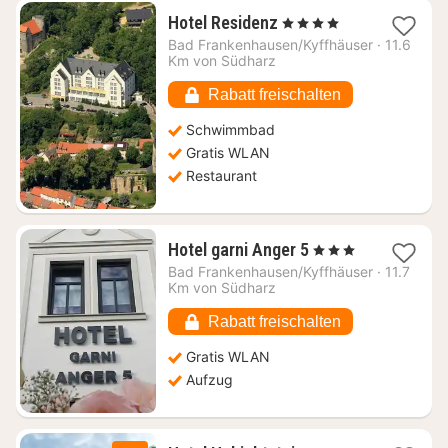
1
Hotel Residenz
, 4 Sterne
Nacht
Bad Frankenhausen/Kyffhäuser
·
11.6
ab
Km von Südharz
83,10
€
Rabatt freischalten
Schwimmbad
Gratis WLAN
Restaurant
1
Hotel garni Anger 5
, 3 Sterne
Nacht
Bad Frankenhausen/Kyffhäuser
·
11.7
ab
Km von Südharz
67,11
€
Rabatt freischalten
Gratis WLAN
Aufzug