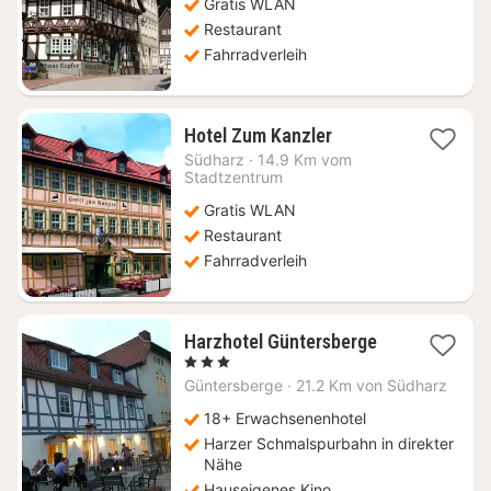
Gratis WLAN
€
Restaurant
Fahrradverleih
1
Hotel Zum Kanzler
Nacht
Südharz
·
14.9 Km vom
ab
Stadtzentrum
112,15
Gratis WLAN
€
Restaurant
Fahrradverleih
1
Harzhotel Güntersberge
Nacht
, 3 Sterne
ab
Güntersberge
·
21.2 Km von Südharz
85,20
€
18+ Erwachsenenhotel
Harzer Schmalspurbahn in direkter
Nähe
Hauseigenes Kino