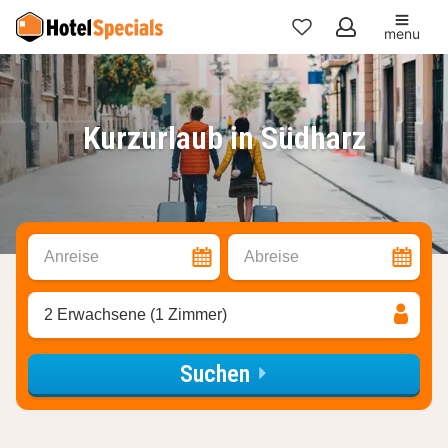
menu
Meine
Favoriten
Kurzurlaub in Südharz
Anreise
Abreise
2 Erwachsene (1 Zimmer)
Suchen