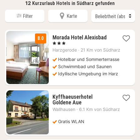
12
Kurzurlaub Hotels in Südharz gefunden
Filter
Karte
3
Morada Hotel Alexisbad
8.0
Nächte
, 3 Sterne
ab
Harzgerode
·
21 Km von Südharz
72,67
€
Hotelbar und Sommerterrasse
Schwimmbad und Saunen
Idyllische Umgebung im Harz
Kyffhaeuserhotel
1
Goldene Aue
Nacht
Wallhausen
·
6.1 Km von Südharz
ab
77,57
Gratis WLAN
€