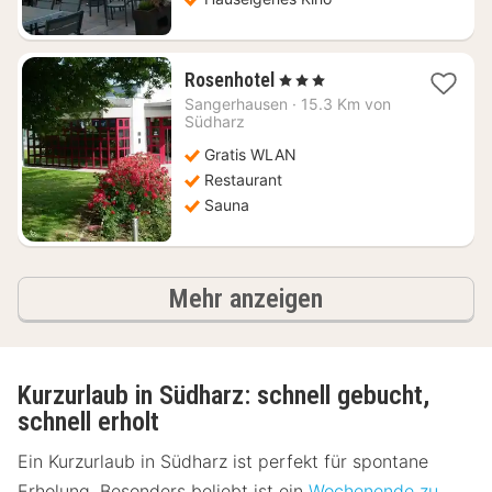
1
Rosenhotel
, 3 Sterne
Nacht
Sangerhausen
·
15.3 Km von
ab
Südharz
91,59
Gratis WLAN
€
Restaurant
Sauna
Ergebnisse
Mehr anzeigen
Kurzurlaub in Südharz: schnell gebucht,
schnell erholt
Ein Kurzurlaub in Südharz ist perfekt für spontane
Erholung. Besonders beliebt ist ein
Wochenende zu