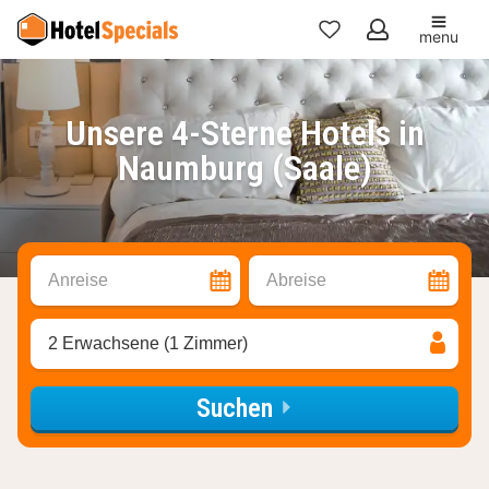
menu
Meine
Favoriten
Unsere 4-Sterne Hotels in
Naumburg (Saale)
Anreise
Abreise
2 Erwachsene (1 Zimmer)
Suchen