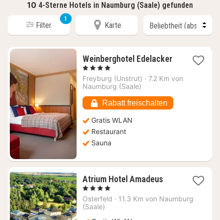
10
4-Sterne Hotels in Naumburg (Saale) gefunden
1
Filter
Karte
1
Weinberghotel Edelacker
Nacht
, 4 Sterne
ab
Freyburg (Unstrut)
·
7.2 Km von
161,03
Naumburg (Saale)
€
Rabatt freischalten
Gratis WLAN
Restaurant
Sauna
1
Atrium Hotel Amadeus
Nacht
, 4 Sterne
ab
Osterfeld
·
11.3 Km von Naumburg
93,02
(Saale)
€