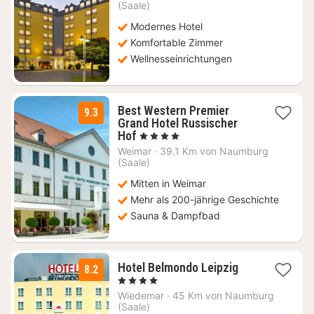
ab
(Saale)
58,50
Modernes Hotel
€
Komfortable Zimmer
Wellnesseinrichtungen
Best Western Premier
9.3
Grand Hotel Russischer
3
Hof
, 4 Sterne
Nächte
Weimar
·
39.1 Km von Naumburg
ab
(Saale)
109,67
Mitten in Weimar
€
Mehr als 200-jährige Geschichte
Sauna & Dampfbad
3
Hotel Belmondo Leipzig
8.2
Nächte
, 4 Sterne
ab
Wiedemar
·
45 Km von Naumburg
53
(Saale)