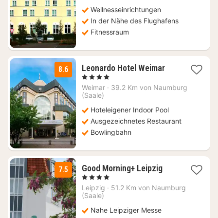
€
Wellnesseinrichtungen
In der Nähe des Flughafens
Fitnessraum
1
Leonardo Hotel Weimar
8.6
Nacht
, 4 Sterne
ab
Weimar
·
39.2 Km von Naumburg
80
(Saale)
€
Hoteleigener Indoor Pool
Ausgezeichnetes Restaurant
Bowlingbahn
1
Good Morning+ Leipzig
7.5
Nacht
, 4 Sterne
ab
Leipzig
·
51.2 Km von Naumburg
51,45
(Saale)
€
Nahe Leipziger Messe