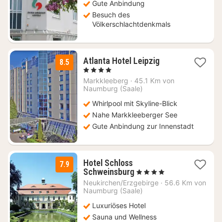
Gute Anbindung
Besuch des
Völkerschlachtdenkmals
2
Atlanta Hotel Leipzig
8.5
Nächte
, 4 Sterne
ab
Markkleeberg
·
45.1 Km von
69
Naumburg (Saale)
€
Whirlpool mit Skyline-Blick
Nahe Markkleeberger See
Gute Anbindung zur Innenstadt
Hotel Schloss
7.9
1
Schweinsburg
, 4 Sterne
Nacht
Neukirchen/Erzgebirge
·
56.6 Km von
ab
Naumburg (Saale)
58,65
Luxuriöses Hotel
€
Sauna und Wellness