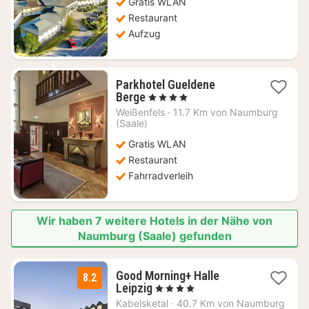
Gratis WLAN
Restaurant
Aufzug
Parkhotel Gueldene
1
Berge
, 4 Sterne
Nacht
Weißenfels
·
11.7 Km von Naumburg
ab
(Saale)
140,59
Gratis WLAN
€
Restaurant
Fahrradverleih
Wir haben 7 weitere Hotels in der Nähe von
Naumburg (Saale) gefunden
Good Morning+ Halle
8.2
1
Leipzig
, 4 Sterne
Nacht
Kabelsketal
·
40.7 Km von Naumburg