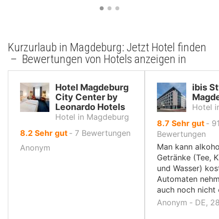
Kurzurlaub in Magdeburg: Jetzt Hotel finden
– Bewertungen von Hotels anzeigen in
Hotel Magdeburg
ibis S
City Center by
Magde
Leonardo Hotels
Hotel 
Hotel in Magdeburg
von
8.7
Sehr gut
‐
9
von
8.2
Sehr gut
‐
7
Bewertungen
10,
Bewertungen
10,
Man kann alkoho
Anonym
Getränke (Tee, K
und Wasser) kos
Automaten nehm
auch noch nicht 
Anonym ‐ DE, 2