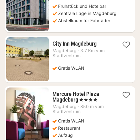
€
Frühstück und Hotelbar
Zentrale Lage in Magdeburg
Abstellraum für Fahrräder
1
City Inn Magdeburg
Nacht
Magdeburg
·
3.7 Km vom
ab
Stadtzentrum
38,14
€
Gratis WLAN
Mercure Hotel Plaza
1
Magdeburg
, 4 Sterne
Nacht
Magdeburg
·
850 m vom
ab
Stadtzentrum
53,27
Gratis WLAN
€
Restaurant
Aufzug