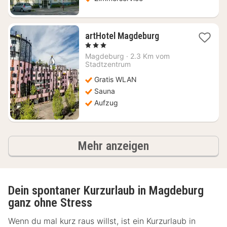
1
artHotel Magdeburg
Nacht
, 3 Sterne
ab
Magdeburg
·
2.3 Km vom
103,58
Stadtzentrum
€
Gratis WLAN
Sauna
Aufzug
Ergebnisse
Mehr anzeigen
Dein spontaner Kurzurlaub in Magdeburg
ganz ohne Stress
Wenn du mal kurz raus willst, ist ein Kurzurlaub in