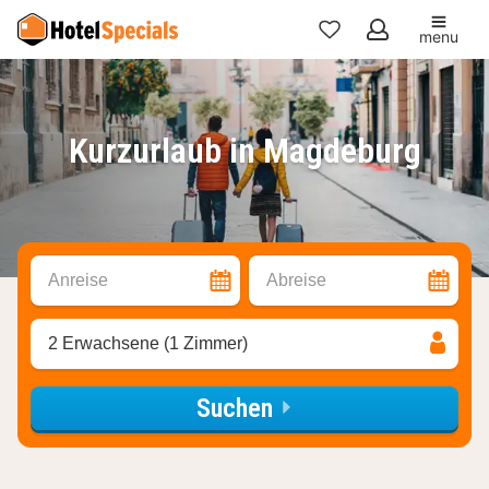
menu
Meine
Favoriten
Kurzurlaub in Magdeburg
Anreise
Abreise
2 Erwachsene (1 Zimmer)
Suchen