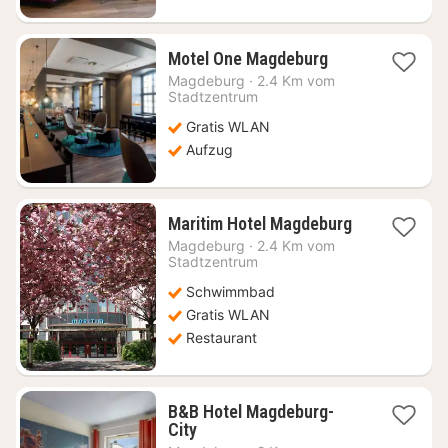
1
Motel One Magdeburg
Nacht
Magdeburg
·
2.4 Km vom
ab
Stadtzentrum
78,33
Gratis WLAN
€
Aufzug
1
Maritim Hotel Magdeburg
Nacht
Magdeburg
·
2.4 Km vom
ab
Stadtzentrum
73,32
Schwimmbad
€
Gratis WLAN
Restaurant
B&B Hotel Magdeburg-
1
City
Nacht