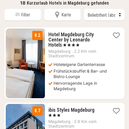
18
Kurzurlaub Hotels in Magdeburg gefunden
Filter
Karte
Hotel Magdeburg City
8.2
Center by Leonardo
2
Hotels
, 4 Sterne
Nächte
Magdeburg
·
2.2 Km vom
ab
Stadtzentrum
82,95
Hoteleigene Gartenterrasse
€
Frühstücksbuffet & Bar- und
Bistro-Lounge
Hervorragende Lage in
Magdeburg
1
ibis Styles Magdeburg
8.7
Nacht
, 3 Sterne
ab
Magdeburg
·
2.9 Km vom
79,80
Stadtzentrum