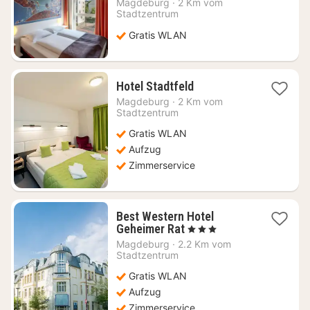
Magdeburg
·
2 Km vom
ab
Stadtzentrum
63,08
Gratis WLAN
€
1
Hotel Stadtfeld
Nacht
Magdeburg
·
2 Km vom
ab
Stadtzentrum
61,31
Gratis WLAN
€
Aufzug
Zimmerservice
Best Western Hotel
1
Geheimer Rat
, 3 Sterne
Nacht
Magdeburg
·
2.2 Km vom
ab
Stadtzentrum
62,67
Gratis WLAN
€
Aufzug
Zimmerservice