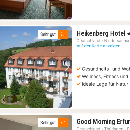
Heikenberg Hotel
, 
Sehr gut
8.1
Deutschland
›
Niedersachs
Auf der Karte anzeigen
Gesundheits- und Woh
Vorheriges Bild
Nächstes Bild
Wellness, Fitness und
Ideale Lage für Natur
Good Morning Erfu
Sehr gut
8.1
Deutschland
›
Thüringen
›
E