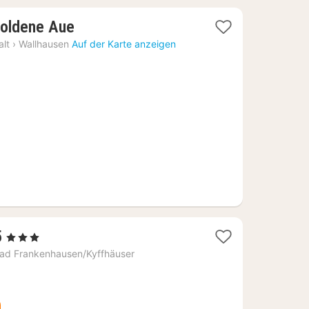
1
Goldene Aue
Nacht
lt
›
Wallhausen
Auf der Karte anzeigen
ab
77,57
€
1
5
, 3 Sterne
Nacht
ad Frankenhausen/Kyffhäuser
ab
67,11
€