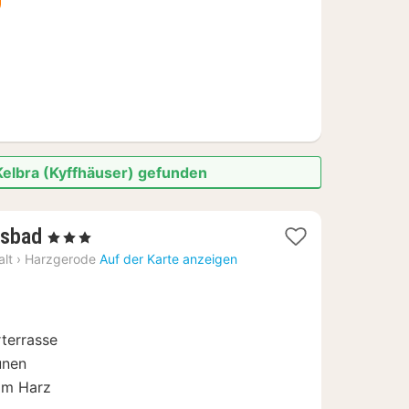
Kelbra (Kyffhäuser) gefunden
3
isbad
, 3 Sterne
Nächte
lt
›
Harzgerode
Auf der Karte anzeigen
ab
72,67
€
terrasse
unen
im Harz