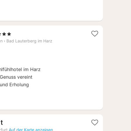
1
3 Sterne
Nacht
en
›
Bad Lauterberg im Harz
ab
69
€
lfühlhotel im Harz
 Genuss vereint
 und Erholung
1
rt
Nacht
rfurt
Auf der Karte anzeigen