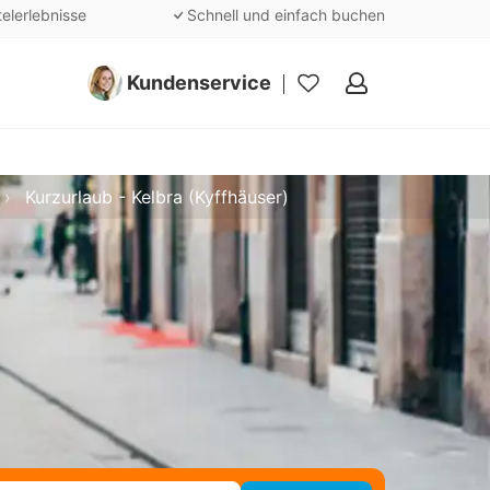
telerlebnisse
Schnell und einfach buchen
Kundenservice
Meine
Favoriten
Kurzurlaub - Kelbra (Kyffhäuser)