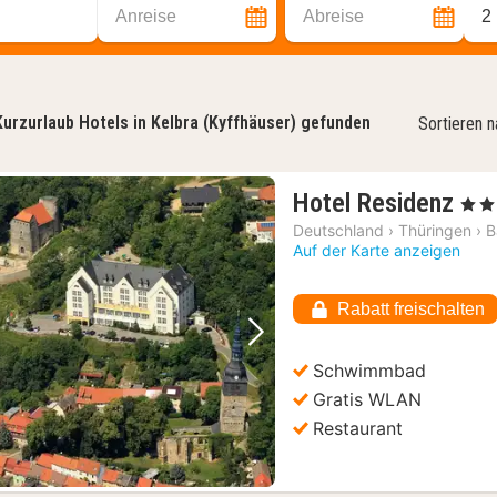
Anreise
Abreise
2
Kurzurlaub Hotels in Kelbra (Kyffhäuser) gefunden
Sortieren 
1
Hotel Residenz
, 4 St
Na
Deutschland
›
Thüringen
›
B
ab
Auf der Karte anzeigen
77,
€
Rabatt freischalten
Vorheriges Bild
Nächstes Bild
Schwimmbad
Gratis WLAN
Restaurant