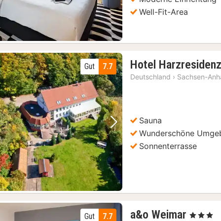
Well-Fit-Area
Hotel Harzresiden
Gut
7.7
Deutschland
›
Sachsen-Anha
Sauna
Vorheriges Bild
Nächstes Bild
Wunderschöne Umge
Sonnenterrasse
2
a&o Weimar
, 3 Sterne
Gut
7.7