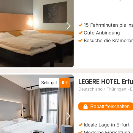
15 Fahrminuten bis in
Vorheriges Bild
Nächstes Bild
Gute Anbindung
Besuche die Krämerb
LEGERE HOTEL Erfu
Sehr gut
8.9
Deutschland
›
Thüringen
›
E
Rabatt freischalten
Vorheriges Bild
Nächstes Bild
Ideale Lage in Erfurt
Moderne Einrichtung