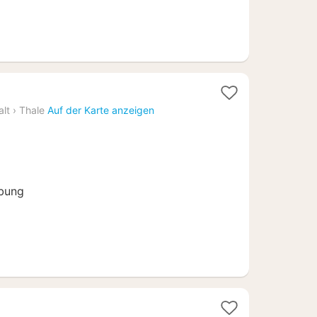
3
z
Nächte
lt
›
Thale
Auf der Karte anzeigen
ab
53,33
€
bung