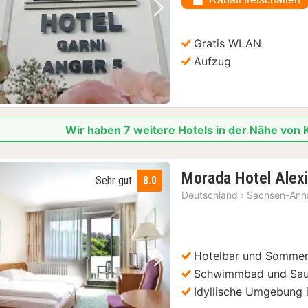
Vorheriges Bild
Nächstes Bild
Gratis WLAN
 Samstagen und Sonntagen
(2)
Aufzug
Wir haben 7 weitere Hotels in der Nähe von 
Morada Hotel Alex
Sehr gut
8.0
Deutschland
›
Sachsen-Anha
Hotelbar und Sommer
Vorheriges Bild
Nächstes Bild
Schwimmbad und Sa
Idyllische Umgebung 