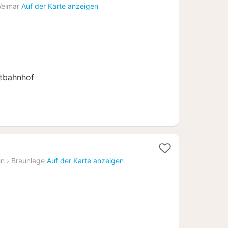
e
eimar
Auf der Karte anzeigen
tbahnhof
en
›
Braunlage
Auf der Karte anzeigen