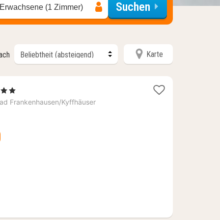
Suchen
 Erwachsene (1 Zimmer)
Karte
nach
erne
cht
ad Frankenhausen/Kyffhäuser
39