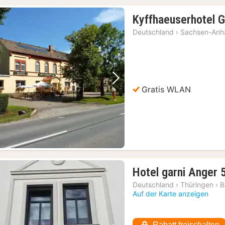
Kyffhaeuserhotel 
Deutschland
›
Sachsen-Anha
Vorheriges Bild
Nächstes Bild
Gratis WLAN
Hotel garni Anger 
Deutschland
›
Thüringen
›
B
Auf der Karte anzeigen
Rabatt freischalten