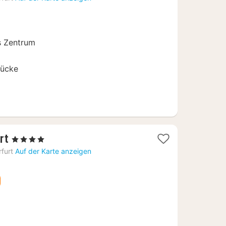
ab
55,76
€
s Zentrum
rücke
1
rt
, 4 Sterne
Nacht
rfurt
Auf der Karte anzeigen
ab
110,25
€