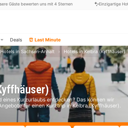
sere Gäste bewerten uns mit 4 Sternen
Einzigartige Ho
Deals
⏰ Last Minute
Hotels in Sachsen-Anhalt
Hotels in Kelbra (Kyffhäuser)
Kyffhäuser)
d eines Kurzurlaubs entdecken? Das können wir
Angebote für einen Kurztrip in Kelbra (Kyffhäuser).