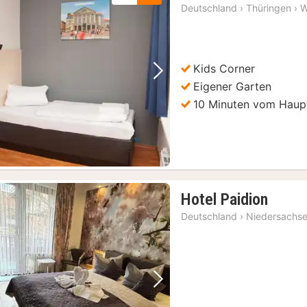
Nächt
Deutschland
›
Thüringen
›
W
ab
70,77
€
Kids Corner
Vorheriges Bild
Nächstes Bild
Eigener Garten
10 Minuten vom Haup
1
Hotel Paidion
Nacht
Deutschland
›
Niedersachs
ab
124
€
Vorheriges Bild
Nächstes Bild