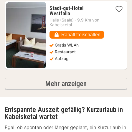
Stadt-gut-Hotel
1
Westfalia
Nacht
Halle (Saale)
·
9.9 Km von
ab
Kabelsketal
71,35
€
Rabatt freischalten
Gratis WLAN
Restaurant
Aufzug
Ergebnisse
Mehr anzeigen
Entspannte Auszeit gefällig? Kurzurlaub in
Kabelsketal wartet
Egal, ob spontan oder länger geplant, ein Kurzurlaub in