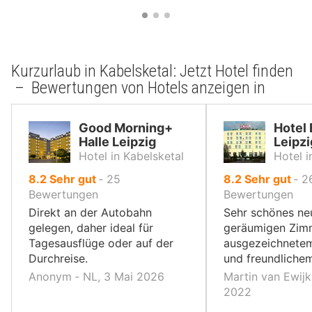
Kurzurlaub in Kabelsketal: Jetzt Hotel finden
– Bewertungen von Hotels anzeigen in
Good Morning+
Hotel
Halle Leipzig
Leipzi
Hotel in Kabelsketal
Hotel 
von
von
8.2
Sehr gut
‐
25
8.2
Sehr gut
‐
2
10,
10,
Bewertungen
Bewertungen
Direkt an der Autobahn
Sehr schönes ne
gelegen, daher ideal für
geräumigen Zim
Tagesausflüge oder auf der
ausgezeichnetem
Durchreise.
und freundliche
Anonym ‐ NL, 3 Mai 2026
Martin van Ewijk
2022