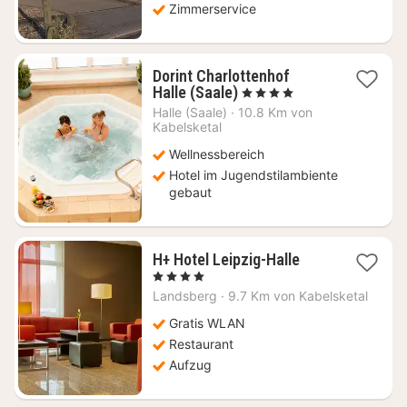
Zimmerservice
Dorint Charlottenhof
1
Halle (Saale)
, 4 Sterne
Nacht
Halle (Saale)
·
10.8 Km von
ab
Kabelsketal
141,28
Wellnessbereich
€
Hotel im Jugendstilambiente
gebaut
1
H+ Hotel Leipzig-Halle
Nacht
, 4 Sterne
ab
Landsberg
·
9.7 Km von Kabelsketal
63
€
Gratis WLAN
Restaurant
Aufzug