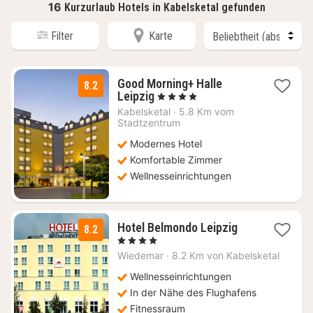
16
Kurzurlaub Hotels in Kabelsketal gefunden
Filter
Karte
Good Morning+ Halle
8.2
1
Leipzig
, 4 Sterne
Nacht
Kabelsketal
·
5.8 Km vom
ab
Stadtzentrum
58,50
Modernes Hotel
€
Komfortable Zimmer
Wellnesseinrichtungen
3
Hotel Belmondo Leipzig
8.2
Nächte
, 4 Sterne
ab
Wiedemar
·
8.2 Km von Kabelsketal
53
€
Wellnesseinrichtungen
In der Nähe des Flughafens
Fitnessraum