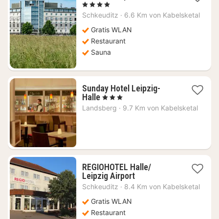
Nacht
, 4 Sterne
ab
Schkeuditz
·
6.6 Km von Kabelsketal
70,64
€
Gratis WLAN
Restaurant
Sauna
Sunday Hotel Leipzig-
1
Halle
, 3 Sterne
Nacht
Landsberg
·
9.7 Km von Kabelsketal
ab
72,63
€
REGIOHOTEL Halle/
1
Leipzig Airport
Nacht
Schkeuditz
·
8.4 Km von Kabelsketal
ab
50,83
Gratis WLAN
€
Restaurant