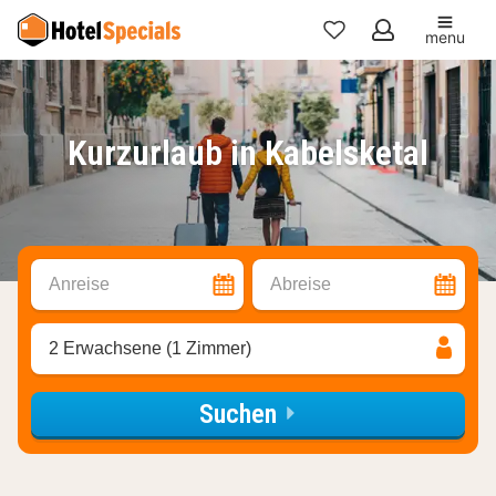
menu
Meine
Favoriten
Kurzurlaub in Kabelsketal
Anreise
Abreise
2 Erwachsene (1 Zimmer)
Suchen