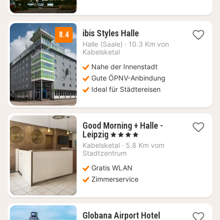
2
ibis Styles Halle
8.4
Nächte
Halle (Saale)
·
10.3 Km von
ab
Kabelsketal
71,76
Nahe der Innenstadt
€
Gute ÖPNV-Anbindung
Ideal für Städtereisen
Good Morning + Halle -
1
Leipzig
, 4 Sterne
Nacht
Kabelsketal
·
5.8 Km vom
ab
Stadtzentrum
52,24
Gratis WLAN
€
Zimmerservice
1
Globana Airport Hotel