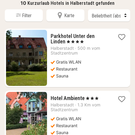
10
Kurzurlaub Hotels in Halberstadt gefunden
Filter
Karte
Parkhotel Unter den
1
Linden
, 4 Sterne
Nacht
Halberstadt
·
500 m vom
ab
Stadtzentrum
91,02
Gratis WLAN
€
Restaurant
Sauna
1
Hotel Ambiente
, 3 Sterne
Nacht
Halberstadt
·
1.3 Km vom
ab
Stadtzentrum
65,22
Gratis WLAN
€
Restaurant
Sauna