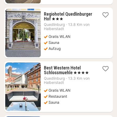
Regiohotel Quedlinburger
1
Hof
, 3 Sterne
Nacht
Quedlinburg
·
13.8 Km von
ab
Halberstadt
76,01
Gratis WLAN
€
Sauna
Aufzug
Best Western Hotel
1
Schlossmuehle
, 4 Sterne
Nacht
Quedlinburg
·
13.3 Km von
ab
Halberstadt
125,86
Gratis WLAN
€
Restaurant
Sauna