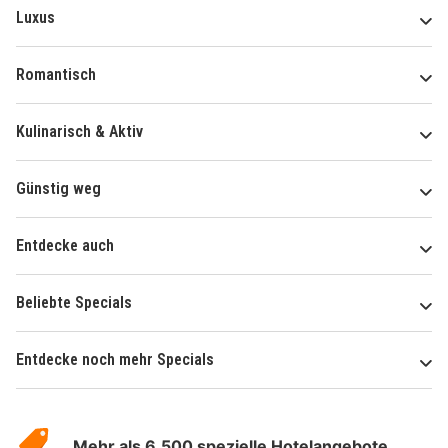
Luxus
Romantisch
Kulinarisch & Aktiv
Günstig weg
Entdecke auch
Beliebte Specials
Entdecke noch mehr Specials
Über
Hotelspecials
Mehr als 6.500 spezielle Hotelangebote