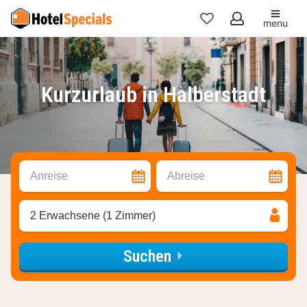
menu
Meine
Favoriten
Kurzurlaub in Halberstadt
Anreise
Abreise
2 Erwachsene (1 Zimmer)
Suchen