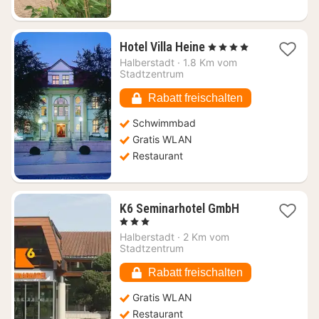
1
Hotel Villa Heine
, 4 Sterne
Nacht
Halberstadt
·
1.8 Km vom
ab
Stadtzentrum
147,83
€
Rabatt freischalten
Schwimmbad
Gratis WLAN
Restaurant
1
K6 Seminarhotel GmbH
Nacht
, 3 Sterne
ab
Halberstadt
·
2 Km vom
72,64
Stadtzentrum
€
Rabatt freischalten
Gratis WLAN
Restaurant