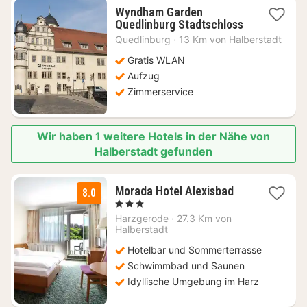
Wyndham Garden
1
Quedlinburg Stadtschloss
Nacht
Quedlinburg
·
13 Km von Halberstadt
ab
92,24
Gratis WLAN
€
Aufzug
Zimmerservice
Wir haben 1 weitere Hotels in der Nähe von
Halberstadt gefunden
3
Morada Hotel Alexisbad
8.0
Nächte
, 3 Sterne
ab
Harzgerode
·
27.3 Km von
72,67
Halberstadt
€
Hotelbar und Sommerterrasse
Schwimmbad und Saunen
Idyllische Umgebung im Harz