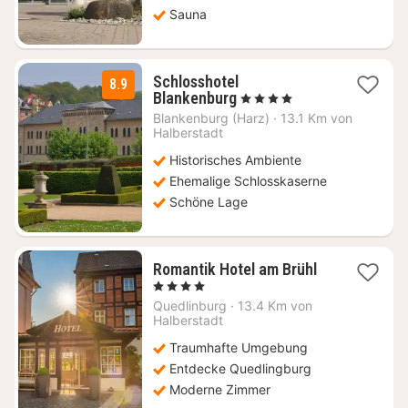
Sauna
Schlosshotel
8.9
1
Blankenburg
, 4 Sterne
Nacht
Blankenburg (Harz)
·
13.1 Km von
ab
Halberstadt
166,10
Historisches Ambiente
€
Ehemalige Schlosskaserne
Schöne Lage
1
Romantik Hotel am Brühl
Nacht
, 4 Sterne
ab
Quedlinburg
·
13.4 Km von
166
Halberstadt
€
Traumhafte Umgebung
Entdecke Quedlingburg
Moderne Zimmer