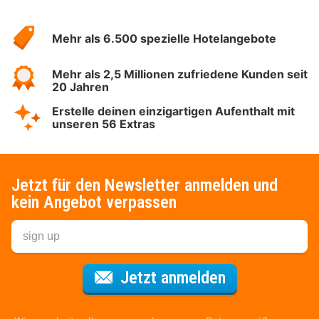
Über
Hotelspecials
Mehr als 6.500 spezielle Hotelangebote
Mehr als 2,5 Millionen zufriedene Kunden seit
20 Jahren
Erstelle deinen einzigartigen Aufenthalt mit
unseren 56 Extras
Jetzt für den Newsletter anmelden und
kein Angebot verpassen
Für den Newsl
Jetzt anmelden