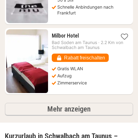
Schnelle Anbindungen nach
Frankfurt
1
Milbor Hotel
Nacht
Bad Soden am Taunus
·
2.2 Km von
ab
Schwalbach am Taunus
55,60
€
Rabatt freischalten
Gratis WLAN
Aufzug
Zimmerservice
Ergebnisse
Mehr anzeigen
Kurzurlaub in Schwalbach am Taunus –