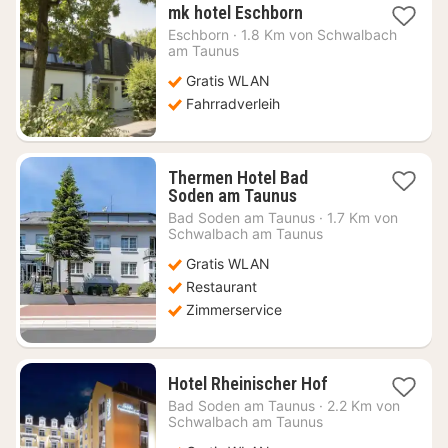
1
mk hotel Eschborn
Nacht
Eschborn
·
1.8 Km von Schwalbach
ab
am Taunus
50,22
Gratis WLAN
€
Fahrradverleih
Thermen Hotel Bad
1
Soden am Taunus
Nacht
Bad Soden am Taunus
·
1.7 Km von
ab
Schwalbach am Taunus
80,65
Gratis WLAN
€
Restaurant
Zimmerservice
1
Hotel Rheinischer Hof
Nacht
Bad Soden am Taunus
·
2.2 Km von
ab
Schwalbach am Taunus
67,29