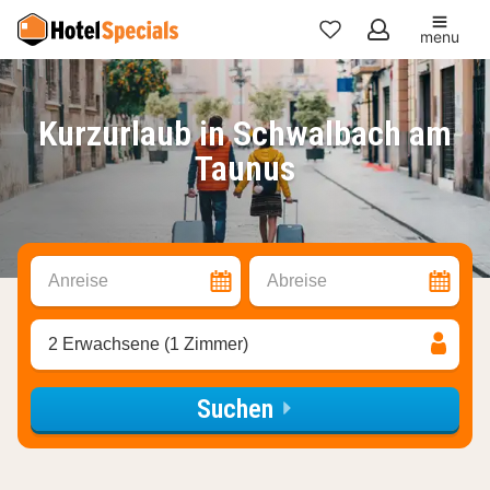
menu
Meine
Favoriten
Kurzurlaub in Schwalbach am
Taunus
Anreise
Abreise
2 Erwachsene (1 Zimmer)
Suchen