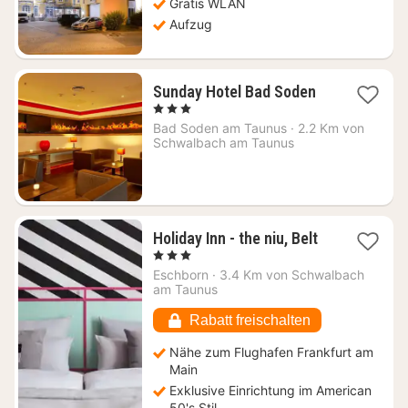
Gratis WLAN
€
Aufzug
1
Sunday Hotel Bad Soden
Nacht
, 3 Sterne
ab
Bad Soden am Taunus
·
2.2 Km von
95,78
Schwalbach am Taunus
€
1
Holiday Inn - the niu, Belt
Nacht
, 3 Sterne
ab
Eschborn
·
3.4 Km von Schwalbach
69
am Taunus
€
Rabatt freischalten
Nähe zum Flughafen Frankfurt am
Main
Exklusive Einrichtung im American
50's Stil