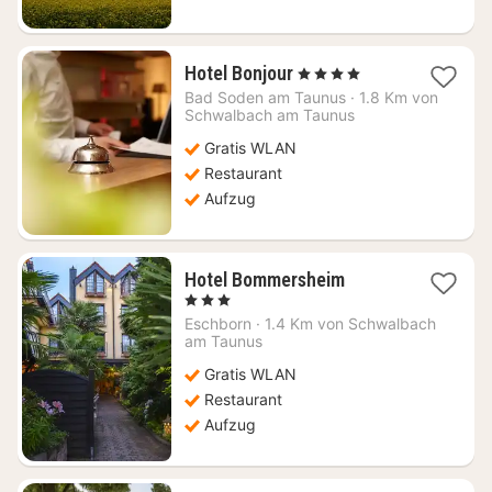
1
Hotel Bonjour
, 4 Sterne
Nacht
Bad Soden am Taunus
·
1.8 Km von
ab
Schwalbach am Taunus
150,56
Gratis WLAN
€
Restaurant
Aufzug
1
Hotel Bommersheim
Nacht
, 3 Sterne
ab
Eschborn
·
1.4 Km von Schwalbach
87,97
am Taunus
€
Gratis WLAN
Restaurant
Aufzug