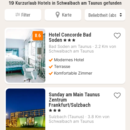
19
Kurzurlaub Hotels in Schwalbach am Taunus gefunden
Filter
Karte
Hotel Concorde Bad
8.6
1
Soden
, 3 Sterne
Nacht
Bad Soden am Taunus
·
2.2 Km von
ab
Schwalbach am Taunus
102,47
Modernes Hotel
€
Terrasse
Komfortable Zimmer
Sunday am Main Taunus
Zentrum
2
Frankfurt/Sulzbach
Nächte
, 3 Sterne
ab
Sulzbach (Taunus)
·
3.8 Km von
79
Schwalbach am Taunus
€