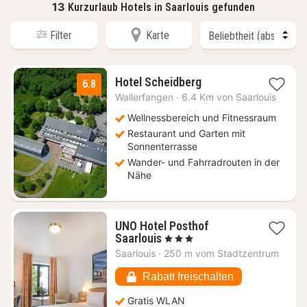
13
Kurzurlaub Hotels in Saarlouis gefunden
Filter
Karte
1
Hotel Scheidberg
6.8
Nacht
Wallerfangen
·
6.4 Km von Saarlouis
ab
69
Wellnessbereich und Fitnessraum
€
Restaurant und Garten mit
Sonnenterrasse
Wander- und Fahrradrouten in der
Nähe
UNO Hotel Posthof
1
Saarlouis
, 3 Sterne
Nacht
Saarlouis
·
250 m vom Stadtzentrum
ab
78,50
Rabatt freischalten
€
Gratis WLAN