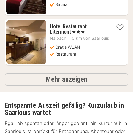
Sauna
Hotel Restaurant
1
Litermont
, 3 Sterne
Nacht
Nalbach
·
10 Km von Saarlouis
ab
101,87
Gratis WLAN
€
Restaurant
Ergebnisse
Mehr anzeigen
Entspannte Auszeit gefällig? Kurzurlaub in
Saarlouis wartet
Egal, ob spontan oder länger geplant, ein Kurzurlaub in
Saarlouis ist perfekt für Entspannung, Abenteuer oder