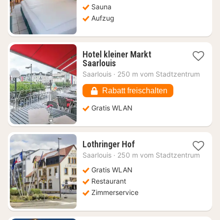
Sauna
Aufzug
Hotel kleiner Markt
1
Saarlouis
Nacht
Saarlouis
·
250 m vom Stadtzentrum
ab
75,45
Rabatt freischalten
€
Gratis WLAN
1
Lothringer Hof
Nacht
Saarlouis
·
250 m vom Stadtzentrum
ab
98,08
Gratis WLAN
€
Restaurant
Zimmerservice