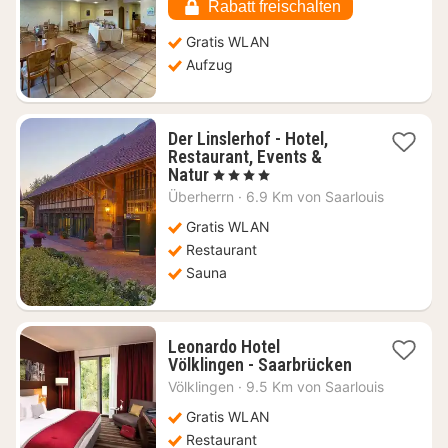
86,63
Rabatt freischalten
€
Gratis WLAN
Aufzug
Der Linslerhof - Hotel,
Restaurant, Events &
1
Natur
, 4 Sterne
Nacht
Überherrn
·
6.9 Km von Saarlouis
ab
94,02
Gratis WLAN
€
Restaurant
Sauna
Leonardo Hotel
1
Völklingen - Saarbrücken
Nacht
Völklingen
·
9.5 Km von Saarlouis
ab
66,45
Gratis WLAN
€
Restaurant