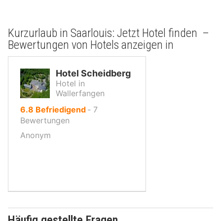
Kurzurlaub in Saarlouis: Jetzt Hotel finden –
Bewertungen von Hotels anzeigen in
Hotel Scheidberg
Hotel in
Wallerfangen
von
6.8
Befriedigend
‐
7
10,
Bewertungen
Anonym
Häufig gestellte Fragen