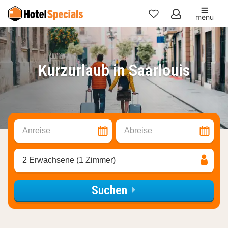
menu
Meine
Favoriten
Kurzurlaub in Saarlouis
Anreise
Abreise
2 Erwachsene (1 Zimmer)
Suchen