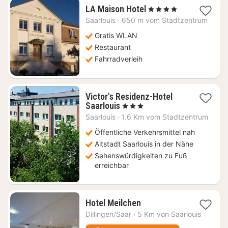
1
LA Maison Hotel
, 4 Sterne
Nacht
Saarlouis
·
650 m vom Stadtzentrum
ab
200,93
Gratis WLAN
€
Restaurant
Fahrradverleih
Victor's Residenz-Hotel
1
Saarlouis
, 3 Sterne
Nacht
Saarlouis
·
1.6 Km vom Stadtzentrum
ab
75,11
Öffentliche Verkehrsmittel nah
€
Altstadt Saarlouis in der Nähe
Sehenswürdigkeiten zu Fuß
erreichbar
1
Hotel Meilchen
Nacht
Dillingen/Saar
·
5 Km von Saarlouis
ab