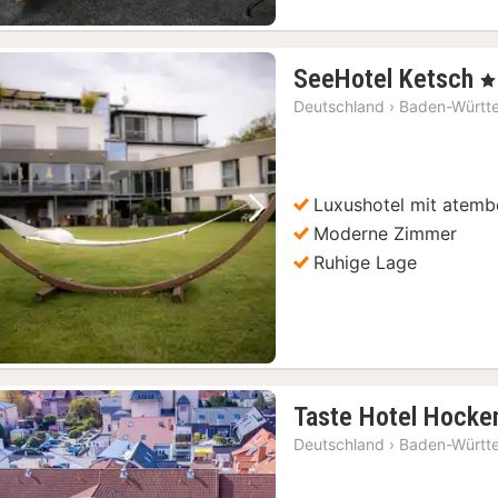
1
SeeHotel Ketsch
, 4
N
Deutschland
›
Baden-Württ
a
1
€
Luxushotel mit atem
Vorheriges Bild
Nächstes Bild
Moderne Zimmer
Ruhige Lage
Taste Hotel Hocke
Deutschland
›
Baden-Württ