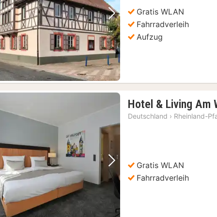
Gratis WLAN
Vorheriges Bild
Nächstes Bild
Fahrradverleih
Aufzug
Hotel & Living Am
Deutschland
›
Rheinland-Pf
Gratis WLAN
Vorheriges Bild
Nächstes Bild
Fahrradverleih