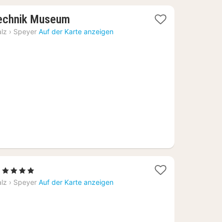
1
Technik Museum
Nacht
alz
›
Speyer
Auf der Karte anzeigen
ab
100,09
€
1
, 4 Sterne
Nacht
alz
›
Speyer
Auf der Karte anzeigen
ab
109,35
€