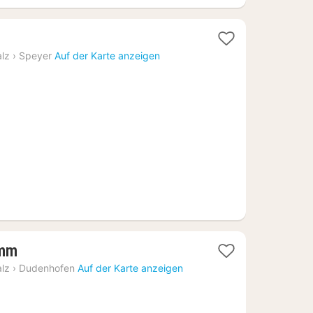
t
alz
›
Speyer
Auf der Karte anzeigen
64
1
amm
Nacht
alz
›
Dudenhofen
Auf der Karte anzeigen
ab
87,48