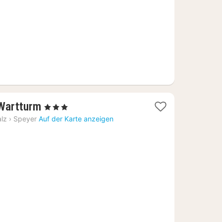
€
1
 Wartturm
, 3 Sterne
Nacht
alz
›
Speyer
Auf der Karte anzeigen
ab
101,87
€