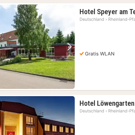
Hotel Speyer am 
Deutschland
›
Rheinland-Pf
Vorheriges Bild
Nächstes Bild
Gratis WLAN
Hotel Löwengarten
Deutschland
›
Rheinland-Pf