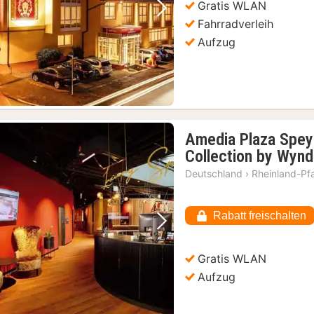
Gratis WLAN
Vorheriges Bild
Nächstes Bild
Fahrradverleih
Aufzug
Amedia Plaza Spey
Collection by Wyn
Deutschland
›
Rheinland-Pf
Rabatt freischalten
Vorheriges Bild
Nächstes Bild
Gratis WLAN
Aufzug