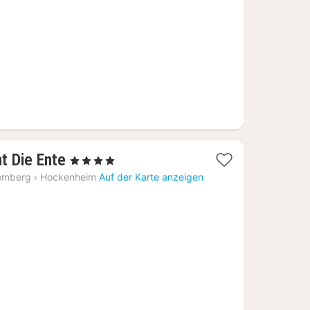
€
1
t Die Ente
, 4 Sterne
Nacht
emberg
›
Hockenheim
Auf der Karte anzeigen
ab
140,39
€