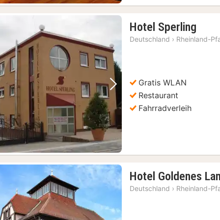
1
Hotel Sperling
Nach
Deutschland
›
Rheinland-Pf
ab
121,
€
Gratis WLAN
Vorheriges Bild
Nächstes Bild
Restaurant
Fahrradverleih
Hotel Goldenes L
Deutschland
›
Rheinland-Pf