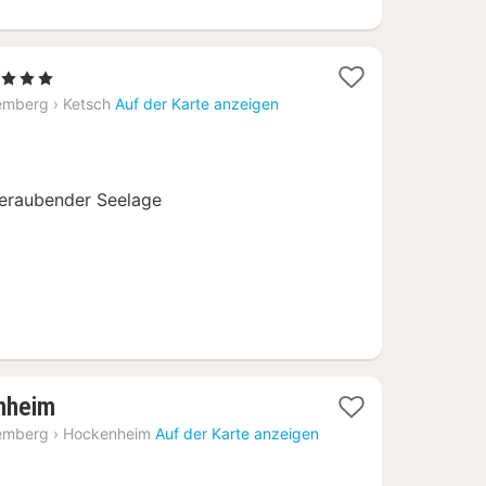
 Sterne
acht
emberg
›
Ketsch
Auf der Karte anzeigen
b
49
beraubender Seelage
1
nheim
Nacht
emberg
›
Hockenheim
Auf der Karte anzeigen
ab
68,89