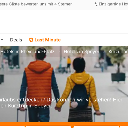
sere Gäste bewerten uns mit 4 Sternen
Einzigartige Ho
Deals
⏰ Last Minute
Hotels in Rheinland-Pfalz
Hotels in Speyer
Kurzurla
rlaubs entdecken? Das können wir verstehen! Hier
en Kurztrip in Speyer.