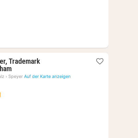
er, Trademark
1
dham
Nacht
alz
›
Speyer
Auf der Karte anzeigen
ab
82,70
€