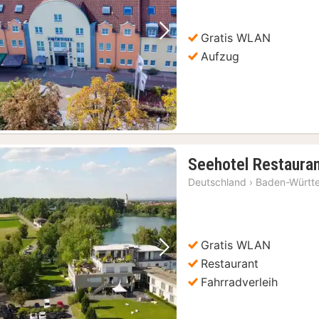
Gratis WLAN
Vorheriges Bild
Nächstes Bild
Aufzug
Seehotel Restauran
Deutschland
›
Baden-Württ
Gratis WLAN
Vorheriges Bild
Nächstes Bild
Restaurant
Fahrradverleih