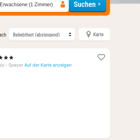
Suchen
 Erwachsene (1 Zimmer)
Karte
nach
1
 3 Sterne
Nacht
alz
›
Speyer
Auf der Karte anzeigen
ab
82,57
€