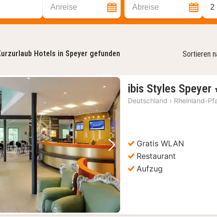
Anreise
Abreise
2
urzurlaub Hotels in Speyer gefunden
Sortieren 
ibis Styles Speyer
,
Deutschland
›
Rheinland-Pf
Gratis WLAN
Vorheriges Bild
Nächstes Bild
Restaurant
Aufzug