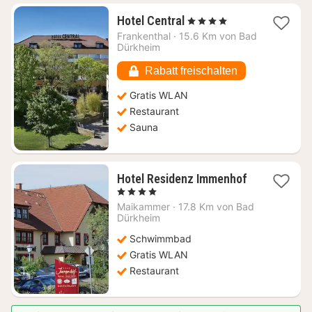
1
Hotel Central
, 4 Sterne
Nacht
Frankenthal
·
15.6 Km von Bad
ab
Dürkheim
121,50
€
Rabatt freischalten
Gratis WLAN
Restaurant
Sauna
Hotel Residenz Immenhof
1
, 4 Sterne
Nacht
Maikammer
·
17.8 Km von Bad
ab
Dürkheim
94,95
Schwimmbad
€
Gratis WLAN
Restaurant