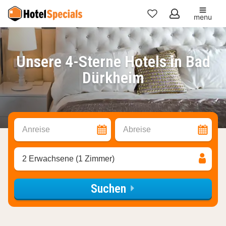
menu
Meine
Favoriten
Unsere 4-Sterne Hotels in Bad
Dürkheim
Anreise
Abreise
2 Erwachsene (1 Zimmer)
Suchen