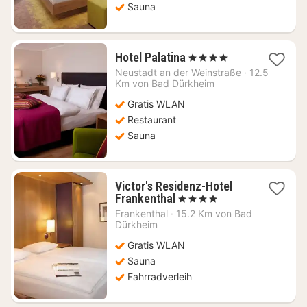
Sauna
1
Hotel Palatina
, 4 Sterne
Nacht
Neustadt an der Weinstraße
·
12.5
ab
Km von Bad Dürkheim
117,49
Gratis WLAN
€
Restaurant
Sauna
Victor's Residenz-Hotel
1
Frankenthal
, 4 Sterne
Nacht
Frankenthal
·
15.2 Km von Bad
ab
Dürkheim
71,96
Gratis WLAN
€
Sauna
Fahrradverleih