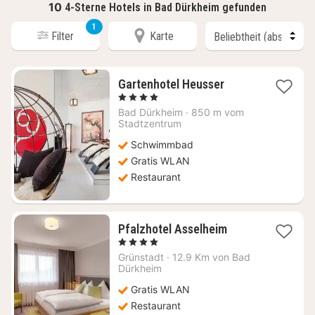
10
4-Sterne Hotels in Bad Dürkheim gefunden
1
Filter
Karte
1
Gartenhotel Heusser
Nacht
, 4 Sterne
ab
Bad Dürkheim
·
850 m vom
106
Stadtzentrum
€
Schwimmbad
Gratis WLAN
Restaurant
1
Pfalzhotel Asselheim
Nacht
, 4 Sterne
ab
Grünstadt
·
12.9 Km von Bad
107,48
Dürkheim
€
Gratis WLAN
Restaurant