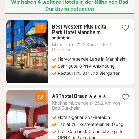
Wir haben 4 weitere Hotels in der Nähe von Bad
Dürkheim gefunden
Best Western Plus Delta
8.5
2
Park Hotel Mannheim
Nächte
, 4 Sterne
ab
Mannheim
·
22.2 Km von Bad
72,11
Dürkheim
€
Hervorragende Lage in Mannheim
Sehr gute ÖPNV-Anbindung
Restaurant, Bar und Biergarten
3
ARThotel Braun
, 4 Sterne
8.6
Nächte
Kirchheimbolanden
·
25.2 Km von
ab
Bad Dürkheim
98,33
Hoteleigener Spa-Bereich
€
Tablet zur kostenfreien Nutzung
PfalzCard inkl. Gratisnutzung der
ÖPNV für Urlauber