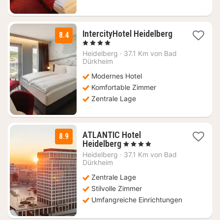
1
IntercityHotel Heidelberg
8.4
Nacht
, 4 Sterne
ab
Heidelberg
·
37.1 Km von Bad
89
Dürkheim
€
Modernes Hotel
Komfortable Zimmer
Zentrale Lage
ATLANTIC Hotel
8.9
1
Heidelberg
, 4 Sterne
Nacht
Heidelberg
·
37.1 Km von Bad
ab
Dürkheim
134
Zentrale Lage
€
Stilvolle Zimmer
Umfangreiche Einrichtungen