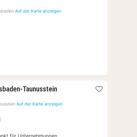
Nächte
ab
sbaden
Auf der Karte anzeigen
74
€
2
sbaden-Taunusstein
Nächte
ab
nusstein
Auf der Karte anzeigen
89
€
unkt für Unternehmungen