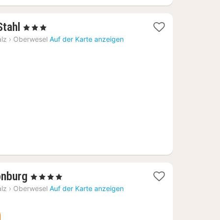
1
Stahl
, 3 Sterne
Nacht
alz
›
Oberwesel
Auf der Karte anzeigen
ab
115,89
€
1
önburg
, 4 Sterne
Nacht
alz
›
Oberwesel
Auf der Karte anzeigen
ab
305,86