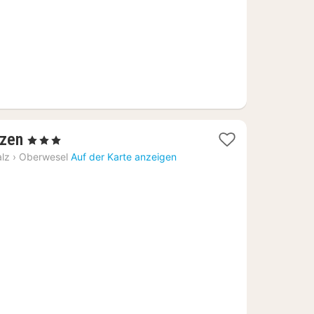
1
nzen
, 3 Sterne
Nacht
alz
›
Oberwesel
Auf der Karte anzeigen
ab
128,36
€