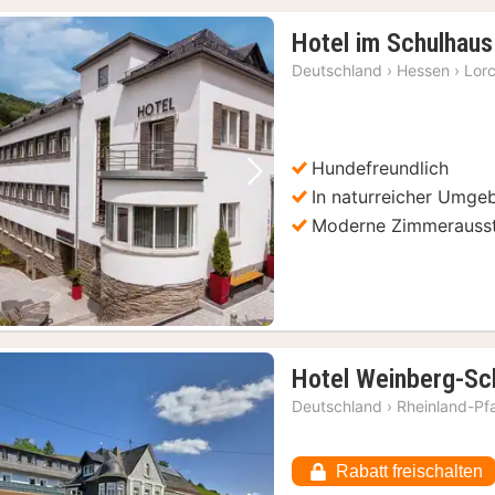
Hotel im Schulhaus
Deutschland
›
Hessen
›
Lor
Hundefreundlich
Vorheriges Bild
Nächstes Bild
In naturreicher Umge
Moderne Zimmerauss
Hotel Weinberg-Sc
Deutschland
›
Rheinland-Pf
Rabatt freischalten