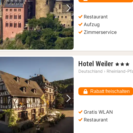
Vorheriges Bild
Nächstes Bild
Restaurant
Aufzug
Zimmerservice
1
Hotel Weiler
, 3 Sterne
Nacht
Deutschland
›
Rheinland-Pf
ab
142,9
€
Rabatt freischalten
Vorheriges Bild
Nächstes Bild
Gratis WLAN
Restaurant