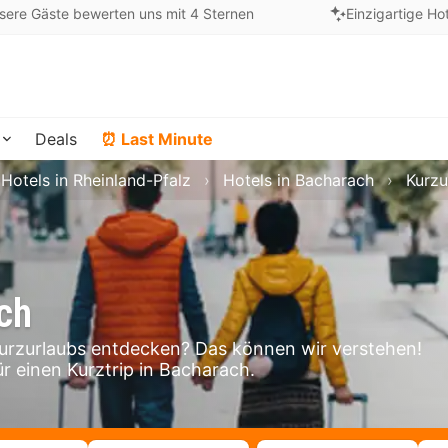
sere Gäste bewerten uns mit 4 Sternen
Einzigartige Ho
Deals
⏰ Last Minute
Hotels in Rheinland-Pfalz
Hotels in Bacharach
Kurzu
ch
rzurlaubs entdecken? Das können wir verstehen!
ür einen Kurztrip in Bacharach.