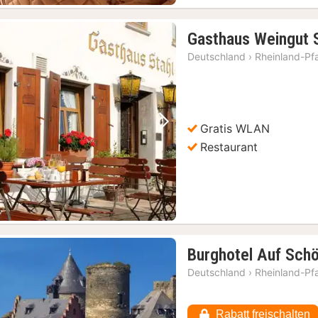
Gasthaus Weingut 
Deutschland
›
Rheinland-Pf
Gratis WLAN
Vorheriges Bild
Nächstes Bild
Restaurant
Burghotel Auf Sch
Deutschland
›
Rheinland-Pf
Rabatt freischalten