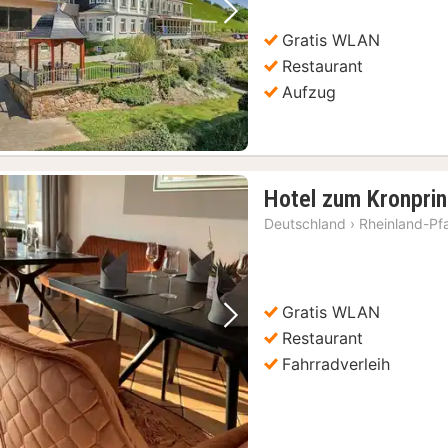
Vorheriges Bild
Nächstes Bild
Gratis WLAN
Restaurant
Aufzug
Hotel zum Kronpri
Deutschland
›
Rheinland-Pf
Gratis WLAN
Vorheriges Bild
Nächstes Bild
Restaurant
Fahrradverleih