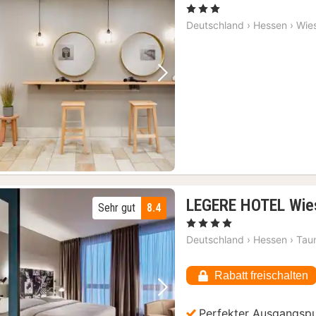
, 3 Sterne
Deutschland
›
Hessen
›
Wie
Vorheriges Bild
Nächstes Bild
LEGERE HOTEL Wie
Sehr gut
8.4
, 4 Sterne
Deutschland
›
Hessen
›
Tau
Rabatt freischalten
Vorheriges Bild
Nächstes Bild
Perfekter Ausgangsp