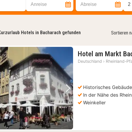
Anreise
Abreise
2
Kurzurlaub Hotels in Bacharach gefunden
Sortieren 
Hotel am Markt Ba
Deutschland
›
Rheinland-Pf
Historisches Gebäud
Vorheriges Bild
Nächstes Bild
In der Nähe des Rhein
Weinkeller