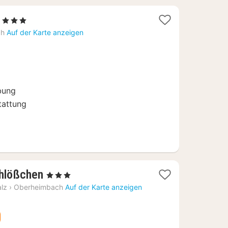
1
, 3 Sterne
Nacht
ch
Auf der Karte anzeigen
ab
145
€
bung
tattung
1
hlößchen
, 3 Sterne
Nacht
alz
›
Oberheimbach
Auf der Karte anzeigen
ab
103,63
€