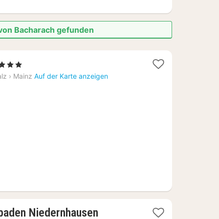
 von Bacharach gefunden
1
, 3 Sterne
Nacht
alz
›
Mainz
Auf der Karte anzeigen
ab
83,52
€
2
baden Niedernhausen