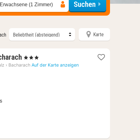
Suchen
 Erwachsene (1 Zimmer)
Karte
nach
1
charach
, 3 Sterne
Nacht
alz
›
Bacharach
Auf der Karte anzeigen
ab
150
€
e
s