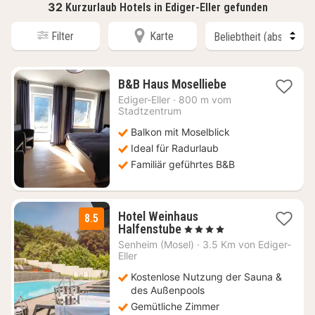
32
Kurzurlaub Hotels in Ediger-Eller gefunden
Filter
Karte
3
B&B Haus Moselliebe
Nächte
Ediger-Eller
·
800 m vom
ab
Stadtzentrum
93
Balkon mit Moselblick
€
Ideal für Radurlaub
Familiär geführtes B&B
Hotel Weinhaus
8.5
1
Halfenstube
, 4 Sterne
Nacht
Senheim (Mosel)
·
3.5 Km von Ediger-
ab
Eller
215
Kostenlose Nutzung der Sauna &
€
des Außenpools
Gemütliche Zimmer