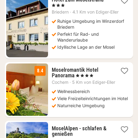
Nächte
, 3 Sterne
ab
Briedern
·
4.1 Km von Ediger-Eller
125
€
Ruhige Umgebung im Winzerdorf
Briedern
Perfekt für Rad- und
Wanderurlaube
Idyllische Lage an der Mosel
Moselromantik Hotel
8.4
1
Panorama
, 4 Sterne
Nacht
Cochem
·
5 Km von Ediger-Eller
ab
165
Wellnessbereich
€
Viele Freizeiteinrichtungen im Hotel
Naturreiche Umgebung
MoselAlpen - schlafen &
1
genießen