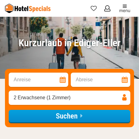
menu
Meine
Favoriten
Kurzurlaub in Ediger-Eller
Anreise
Abreise
2 Erwachsene (1 Zimmer)
Suchen