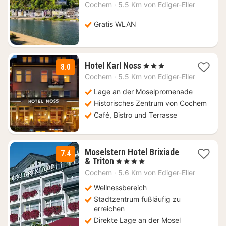
Nacht
Cochem
·
5.5 Km von Ediger-Eller
ab
68,46
Gratis WLAN
€
3
Hotel Karl Noss
, 3 Sterne
8.0
Nächte
Cochem
·
5.5 Km von Ediger-Eller
ab
86,67
Lage an der Moselpromenade
€
Historisches Zentrum von Cochem
Café, Bistro und Terrasse
Moselstern Hotel Brixiade
7.4
1
& Triton
, 4 Sterne
Nacht
Cochem
·
5.6 Km von Ediger-Eller
ab
146,56
Wellnessbereich
€
Stadtzentrum fußläufig zu
erreichen
Direkte Lage an der Mosel