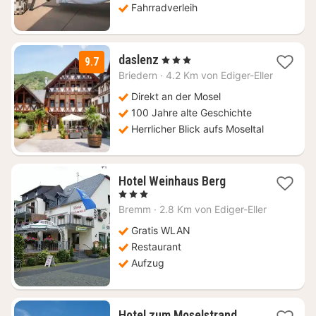
Fahrradverleih
2
daslenz
, 3 Sterne
9.7
Nächte
Briedern
·
4.2 Km von Ediger-Eller
ab
154
Direkt an der Mosel
€
100 Jahre alte Geschichte
Herrlicher Blick aufs Moseltal
1
Hotel Weinhaus Berg
Nacht
, 3 Sterne
ab
Bremm
·
2.8 Km von Ediger-Eller
134,72
€
Gratis WLAN
Restaurant
Aufzug
2
Hotel zum Moselstrand