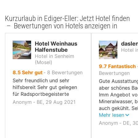
Kurzurlaub in Ediger-Eller: Jetzt Hotel finden
– Bewertungen von Hotels anzeigen in
Hotel Weinhaus
dasle
Halfenstube
Hotel i
Hotel in Senheim
(Mosel)
von
9.7
Fantastisch
von
8.5
Sehr gut
‐
8
Bewertungen
10,
Bewertungen
10,
Sehr freundlich und sehr
Gute Ausstattung
hilfsbereit Sehr gut gelegen
aber schönes Ba
für Radsportbegeisterte
Imm Angebot vo
Mineralwasser, b
Anonym ‐ BE, 29 Aug 2021
auch gekühlt. Se
freundliches Per
Mehr lesen
Anonym ‐ DE, 3