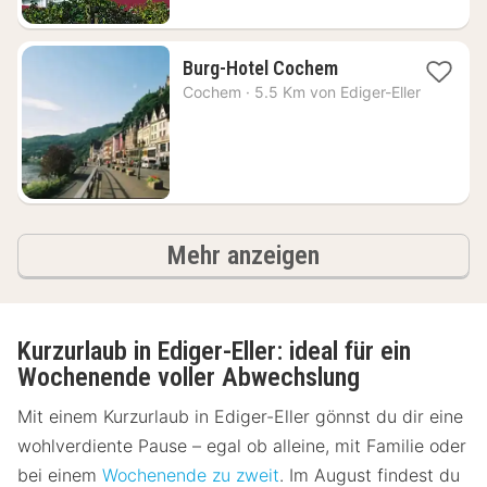
1
Burg-Hotel Cochem
Nacht
Cochem
·
5.5 Km von Ediger-Eller
ab
60,28
€
Ergebnisse
Mehr anzeigen
Kurzurlaub in Ediger-Eller: ideal für ein
Wochenende voller Abwechslung
Mit einem Kurzurlaub in Ediger-Eller gönnst du dir eine
wohlverdiente Pause – egal ob alleine, mit Familie oder
bei einem
Wochenende zu zweit
. Im August findest du