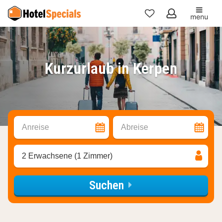
menu
Meine
Favoriten
Kurzurlaub in Kerpen
Anreise
Abreise
2 Erwachsene (1 Zimmer)
Suchen