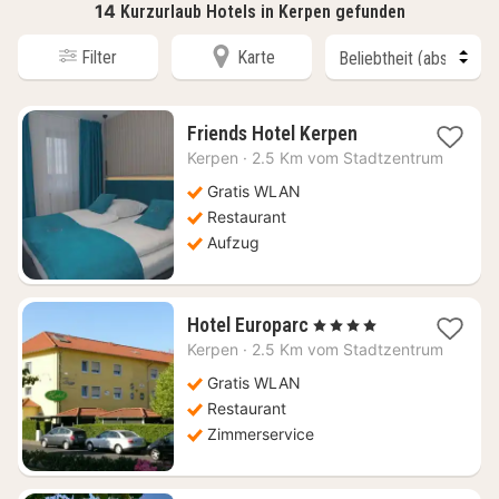
14
Kurzurlaub Hotels in Kerpen gefunden
Filter
Karte
1
Friends Hotel Kerpen
Nacht
Kerpen
·
2.5 Km vom Stadtzentrum
ab
70,32
Gratis WLAN
€
Restaurant
Aufzug
1
Hotel Europarc
, 4 Sterne
Nacht
Kerpen
·
2.5 Km vom Stadtzentrum
ab
88,79
Gratis WLAN
€
Restaurant
Zimmerservice