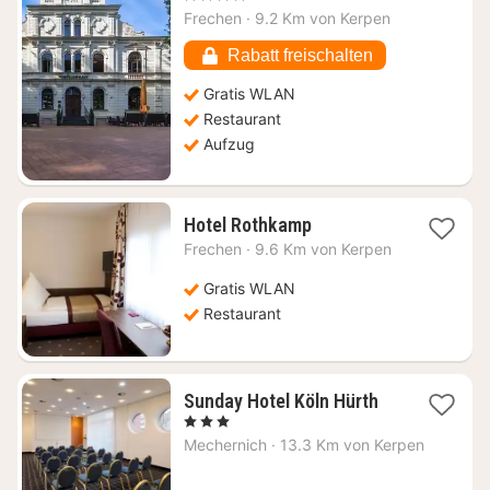
ab
Frechen
·
9.2 Km von Kerpen
102,40
€
Rabatt freischalten
Gratis WLAN
Restaurant
Aufzug
1
Hotel Rothkamp
Nacht
Frechen
·
9.6 Km von Kerpen
ab
90,65
Gratis WLAN
€
Restaurant
1
Sunday Hotel Köln Hürth
Nacht
, 3 Sterne
ab
Mechernich
·
13.3 Km von Kerpen
113,27
€