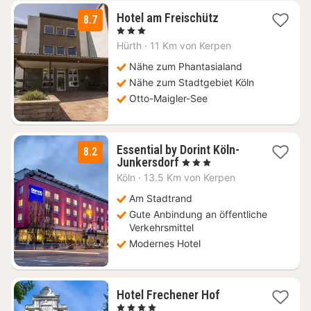
1
Hotel am Freischütz
8.7
Nacht
, 3 Sterne
ab
Hürth
·
11 Km von Kerpen
99
€
Nähe zum Phantasialand
Nähe zum Stadtgebiet Köln
Otto-Maigler-See
Essential by Dorint Köln-
8.2
1
Junkersdorf
, 3 Sterne
Nacht
Köln
·
13.5 Km von Kerpen
ab
89,78
Am Stadtrand
€
Gute Anbindung an öffentliche
Verkehrsmittel
Modernes Hotel
1
Hotel Frechener Hof
Nacht
, 4 Sterne