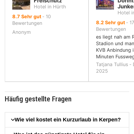
Freischütz
Dorint
Junke
Hotel in Hürth
Hotel i
von
8.7
Sehr gut
‐
10
von
8.2
Sehr gut
‐
1
10,
Bewertungen
10,
Bewertungen
Anonym
es liegt nah am 
Stadion und man
KVB Anbindung in
Minuten Fussweg
Tatjana Tullius ‐
2025
Häufig gestellte Fragen
Wie viel kostet ein Kurzurlaub in Kerpen?