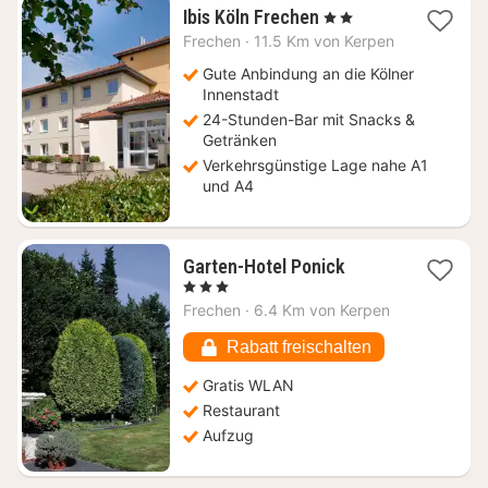
1
Ibis Köln Frechen
, 2 Sterne
Nacht
Frechen
·
11.5 Km von Kerpen
ab
80
Gute Anbindung an die Kölner
€
Innenstadt
24-Stunden-Bar mit Snacks &
Getränken
Verkehrsgünstige Lage nahe A1
und A4
1
Garten-Hotel Ponick
Nacht
, 3 Sterne
ab
Frechen
·
6.4 Km von Kerpen
91
€
Rabatt freischalten
Gratis WLAN
Restaurant
Aufzug