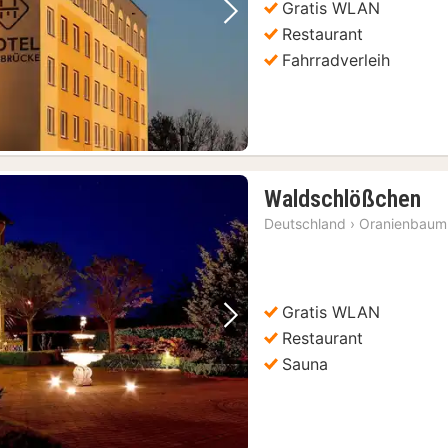
Gratis WLAN
Vorheriges Bild
Nächstes Bild
Restaurant
Fahrradverleih
1
Waldschlößchen
Na
Deutschland
›
Oranienbaum-
ab
92
€
Gratis WLAN
Vorheriges Bild
Nächstes Bild
Restaurant
Sauna