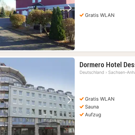
Vorheriges Bild
Nächstes Bild
Gratis WLAN
Dormero Hotel Des
Deutschland
›
Sachsen-Anha
Gratis WLAN
Vorheriges Bild
Nächstes Bild
Sauna
Aufzug