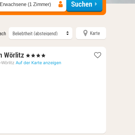
Suchen
 Erwachsene (1 Zimmer)
Karte
nach
1
n Wörlitz
, 4 Sterne
Nacht
Wörlitz
Auf der Karte anzeigen
ab
122,34
€