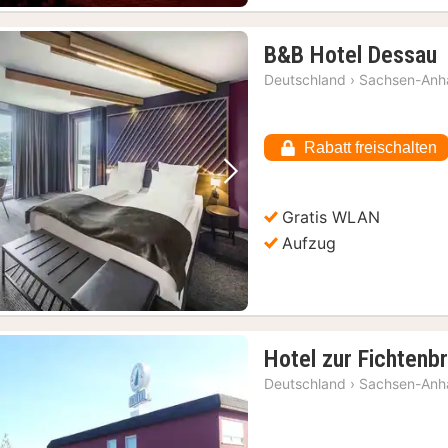
B&B Hotel Dessau
N
Deutschland
›
Sachsen-Anha
a
5
Rabatt freischalten
Vorheriges Bild
Nächstes Bild
Gratis WLAN
Aufzug
Hotel zur Fichtenbr
Deutschland
›
Sachsen-Anha