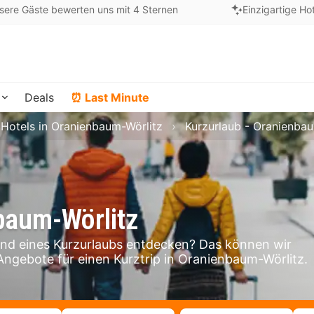
sere Gäste bewerten uns mit 4 Sternen
Einzigartige Ho
Deals
⏰ Last Minute
Hotels in Oranienbaum-Wörlitz
Kurzurlaub - Oranienbau
baum-Wörlitz
d eines Kurzurlaubs entdecken? Das können wir
 Angebote für einen Kurztrip in Oranienbaum-Wörlitz.