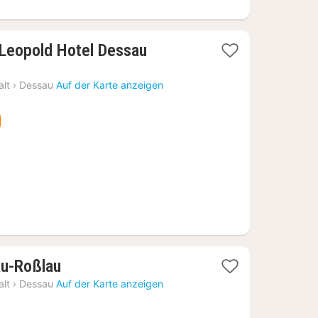
1
 Leopold Hotel Dessau
Nacht
ab
lt
›
Dessau
Auf der Karte anzeigen
69,82
€
1
au-Roßlau
Nacht
lt
›
Dessau
Auf der Karte anzeigen
ab
63,93