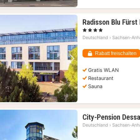
Radisson Blu Fürst
, 4 Sterne
Deutschland
›
Sachsen-Anha
Rabatt freischalten
Vorheriges Bild
Nächstes Bild
Gratis WLAN
Restaurant
Sauna
City-Pension Dess
Deutschland
›
Sachsen-Anha