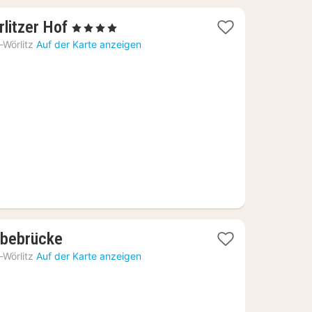
1
litzer Hof
, 4 Sterne
Nacht
Wörlitz
Auf der Karte anzeigen
ab
133,18
€
1
lbebrücke
Nacht
Wörlitz
Auf der Karte anzeigen
ab
91,71
€