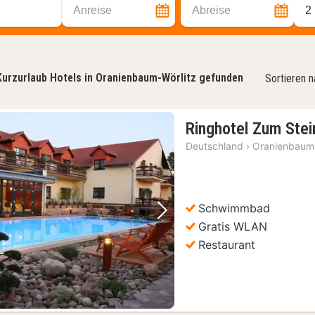
Anreise
Abreise
2
Kurzurlaub Hotels in Oranienbaum-Wörlitz gefunden
Sortieren 
Ringhotel Zum Stei
Deutschland
›
Oranienbaum-
Schwimmbad
Vorheriges Bild
Nächstes Bild
Gratis WLAN
Restaurant