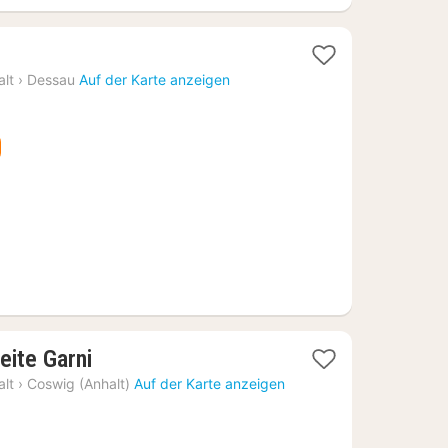
1
acht
lt
›
Dessau
Auf der Karte anzeigen
b
9,81
€
1
eite Garni
Nacht
lt
›
Coswig (Anhalt)
Auf der Karte anzeigen
ab
76,50