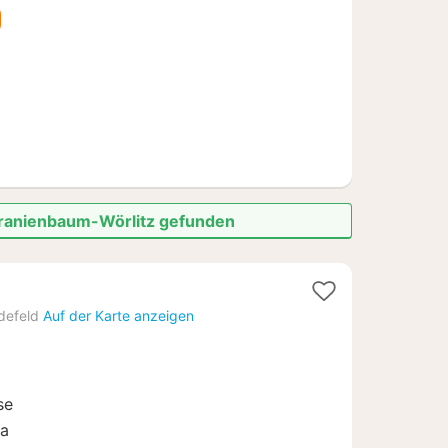
€
 Oranienbaum-Wörlitz gefunden
2
ächte
defeld
Auf der Karte anzeigen
b
69
€
se
na