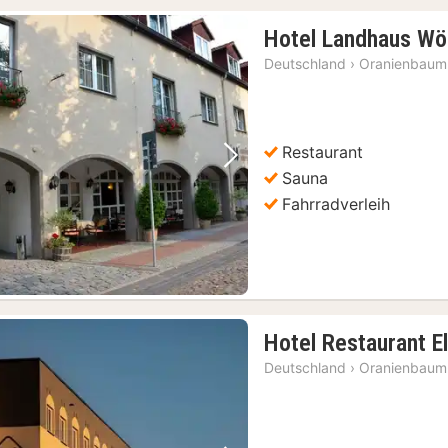
Hotel Landhaus Wör
Deutschland
›
Oranienbaum-
Restaurant
Vorheriges Bild
Nächstes Bild
Sauna
Fahrradverleih
Hotel Restaurant E
Deutschland
›
Oranienbaum-