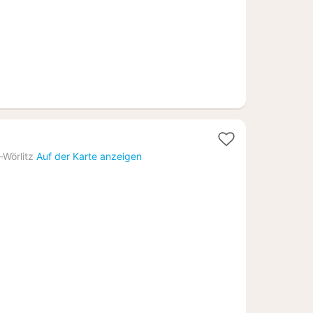
cht
Wörlitz
Auf der Karte anzeigen
,52