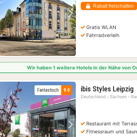
Rabatt freischalten
Vorheriges Bild
Nächstes Bild
Gratis WLAN
Fahrradverleih
Wir haben 1 weitere Hotels in der Nähe von
ibis Styles Leipzig
Fantastisch
9.0
N
Deutschland
›
Sachsen
›
Ra
a
Restaurant mit Terras
Vorheriges Bild
Nächstes Bild
Fitnessraum und Sau