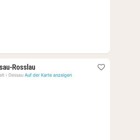
€
1
sau-Rosslau
Nacht
lt
›
Dessau
Auf der Karte anzeigen
ab
50,02
€