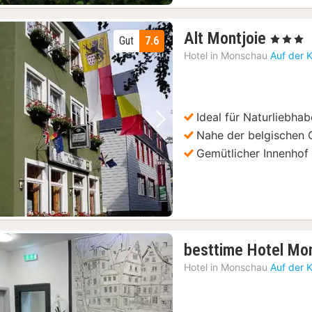
1
Alt Montjoie
, 3 Sterne
Gut
7.6
Nacht
Hotel in
Monschau
Auf der 
ab
89
€
Ideal für Naturliebhab
Vorheriges Bild
Nächstes Bild
Nahe der belgischen 
Gemütlicher Innenhof
besttime Hotel Mo
Hotel in
Monschau
Auf der 