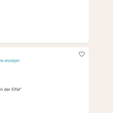
€
rte anzeigen
n der Eifel“