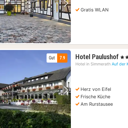
Vorheriges Bild
Nächstes Bild
Gratis WLAN
1
Hotel Paulushof
, 3 S
Gut
7.9
Na
Hotel in
Simmerath
Auf der 
ab
13
€
Herz von Eifel
Vorheriges Bild
Nächstes Bild
Frische Küche
Am Rurstausee