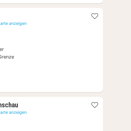
Karte anzeigen
er
Grenze
1
nschau
Nacht
Karte anzeigen
ab
72,33