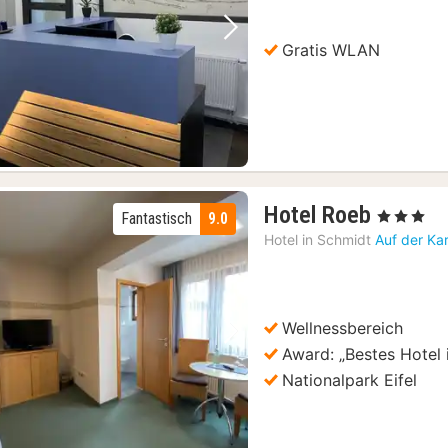
Vorheriges Bild
Nächstes Bild
Gratis WLAN
1
Hotel Roeb
, 3 Sterne
Fantastisch
9.0
Nacht
Hotel in
Schmidt
Auf der Ka
ab
104,74
€
Wellnessbereich
Vorheriges Bild
Nächstes Bild
Award: „Bestes Hotel i
Nationalpark Eifel