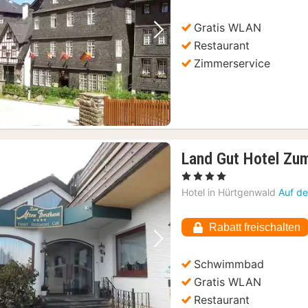
Gratis WLAN
Vorheriges Bild
Nächstes Bild
Restaurant
Zimmerservice
Land Gut Hotel Zum
, 4 Sterne
Hotel in
Hürtgenwald
Auf de
Rabatt freischalten
Vorheriges Bild
Nächstes Bild
Schwimmbad
Gratis WLAN
Restaurant