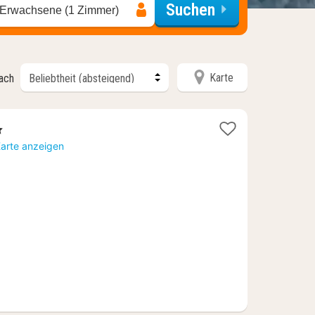
Suchen
 Erwachsene (1 Zimmer)
Karte
nach
ne
ht
Karte anzeigen
40