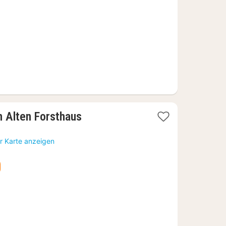
€
1
 Alten Forsthaus
Nacht
ab
r Karte anzeigen
227,85
€