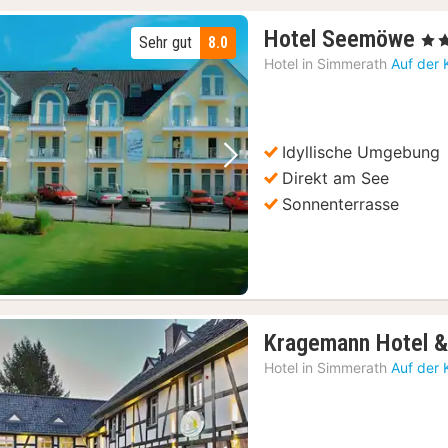
2
Hotel Seemöwe
, 3 S
Sehr gut
8.0
Nä
Hotel in
Simmerath
Auf der 
ab
11
€
Idyllische Umgebung
Vorheriges Bild
Nächstes Bild
Direkt am See
Sonnenterrasse
Kragemann Hotel &
Hotel in
Simmerath
Auf der 