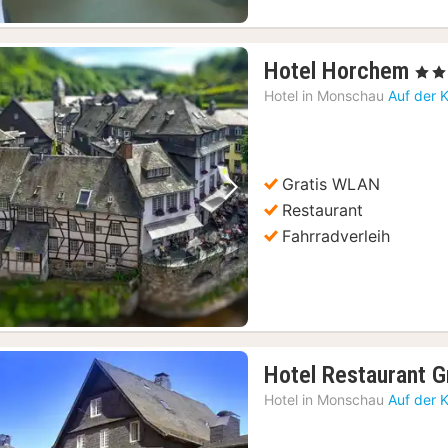
1
Hotel Horchem
, 3 St
Na
Hotel in
Monschau
Auf der 
ab
129
€
Gratis WLAN
Vorheriges Bild
Nächstes Bild
Restaurant
Fahrradverleih
Hotel Restaurant G
Hotel in
Monschau
Auf der 