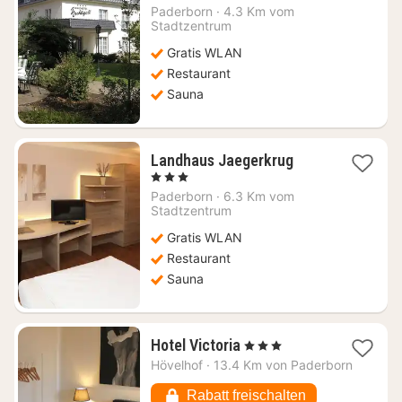
ab
Paderborn
·
4.3 Km vom
72,67
Stadtzentrum
€
Gratis WLAN
Restaurant
Sauna
1
Landhaus Jaegerkrug
Nacht
, 3 Sterne
ab
Paderborn
·
6.3 Km vom
79,61
Stadtzentrum
€
Gratis WLAN
Restaurant
Sauna
1
Hotel Victoria
, 3 Sterne
Nacht
Hövelhof
·
13.4 Km von Paderborn
ab
77,38
Rabatt freischalten