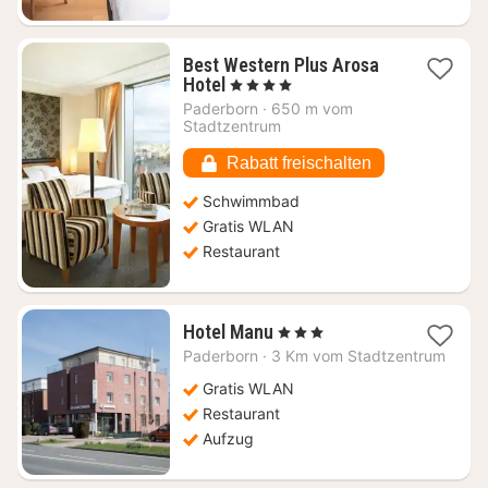
Best Western Plus Arosa
1
Hotel
, 4 Sterne
Nacht
Paderborn
·
650 m vom
ab
Stadtzentrum
114,58
€
Rabatt freischalten
Schwimmbad
Gratis WLAN
Restaurant
1
Hotel Manu
, 3 Sterne
Nacht
Paderborn
·
3 Km vom Stadtzentrum
ab
65,27
Gratis WLAN
€
Restaurant
Aufzug