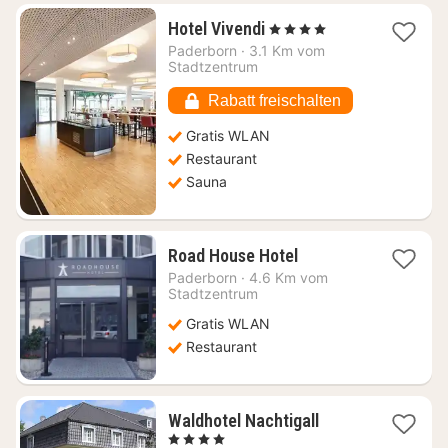
1
Hotel Vivendi
, 4 Sterne
Nacht
Paderborn
·
3.1 Km vom
ab
Stadtzentrum
100,69
€
Rabatt freischalten
Gratis WLAN
Restaurant
Sauna
1
Road House Hotel
Nacht
Paderborn
·
4.6 Km vom
ab
Stadtzentrum
61,20
Gratis WLAN
€
Restaurant
1
Waldhotel Nachtigall
Nacht
, 4 Sterne