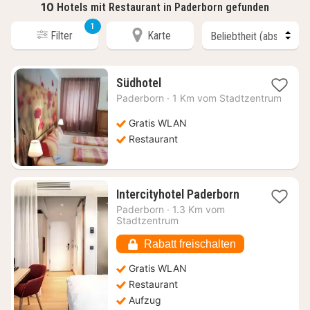
10
Hotels mit Restaurant in Paderborn gefunden
1
Filter
Karte
1
Südhotel
Nacht
Paderborn
·
1 Km vom Stadtzentrum
ab
62,11
Gratis WLAN
€
Restaurant
1
Intercityhotel Paderborn
Nacht
Paderborn
·
1.3 Km vom
ab
Stadtzentrum
58,88
€
Rabatt freischalten
Gratis WLAN
Restaurant
Aufzug