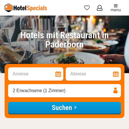
menu
Meine
Favoriten
Hotels mit Restaurant in
Paderborn
Anreise
Abreise
2 Erwachsene (1 Zimmer)
Suchen