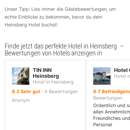
Unser Tipp: Lies immer die Gästebewertungen, um
echte Einblicke zu bekommen, bevor du dein
Heinsberg Hotel buchst!
Finde jetzt das perfekte Hotel in Heinsberg –
Bewertungen von Hotels anzeigen in
TIN INN
Hotel
Heinsberg
Hotel i
Hotel in Heinsberg
von
von
8.2
Sehr gut
‐
4
Bewertungen
6.7
Befriedigen
10,
10,
Bewertungen
Anonym
Ordentlich und 
allen Annehmlich
Freundliches und
Personal