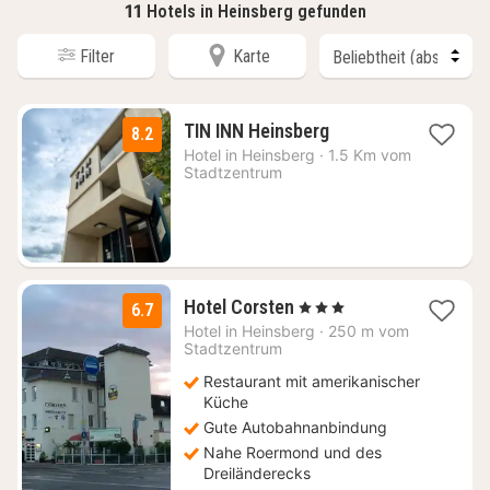
11
Hotels in Heinsberg gefunden
Filter
Karte
1
TIN INN Heinsberg
8.2
Nacht
Hotel in
Heinsberg
·
1.5 Km vom
ab
Stadtzentrum
88,90
€
1
Hotel Corsten
, 3 Sterne
6.7
Nacht
Hotel in
Heinsberg
·
250 m vom
ab
Stadtzentrum
119
Restaurant mit amerikanischer
€
Küche
Gute Autobahnanbindung
Nahe Roermond und des
Dreiländerecks