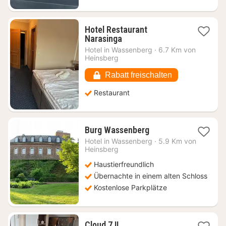
Hotel Restaurant
1
Narasinga
Nacht
Hotel in
Wassenberg
·
6.7 Km von
ab
Heinsberg
125,75
€
Rabatt freischalten
Restaurant
1
Burg Wassenberg
Nacht
Hotel in
Wassenberg
·
5.9 Km von
ab
Heinsberg
100
Haustierfreundlich
€
Übernachte in einem alten Schloss
Kostenlose Parkplätze
1
Cloud 7 II