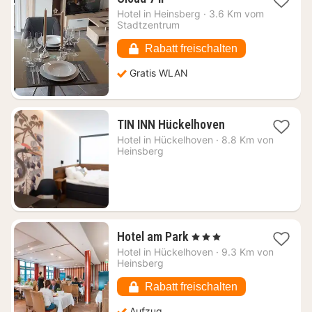
Nacht
Hotel in
Heinsberg
·
3.6 Km vom
ab
Stadtzentrum
100,49
€
Rabatt freischalten
Gratis WLAN
1
TIN INN Hückelhoven
Nacht
Hotel in
Hückelhoven
·
8.8 Km von
ab
Heinsberg
93,34
€
1
Hotel am Park
, 3 Sterne
Nacht
Hotel in
Hückelhoven
·
9.3 Km von
ab
Heinsberg
87,59
€
Rabatt freischalten
Aufzug