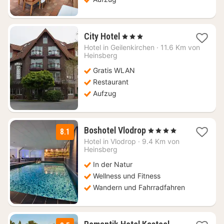
1
City Hotel
, 3 Sterne
Nacht
Hotel in
Geilenkirchen
·
11.6 Km von
ab
Heinsberg
93,68
Gratis WLAN
€
Restaurant
Aufzug
1
Boshotel Vlodrop
, 4 Sterne
8.1
Nacht
Hotel in
Vlodrop
·
9.4 Km von
ab
Heinsberg
135
In der Natur
€
Wellness und Fitness
Wandern und Fahrradfahren