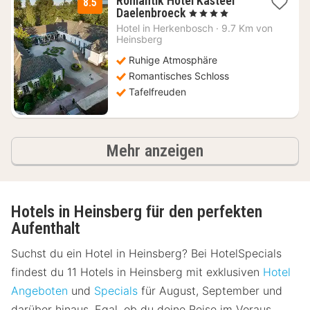
Romantik Hotel Kasteel
8.5
1
Daelenbroeck
, 4 Sterne
Nacht
Hotel in
Herkenbosch
·
9.7 Km von
ab
Heinsberg
165
Ruhige Atmosphäre
€
Romantisches Schloss
Tafelfreuden
Ergebnisse
Mehr anzeigen
Hotels in Heinsberg für den perfekten
Aufenthalt
Suchst du ein Hotel in Heinsberg? Bei HotelSpecials
findest du 11 Hotels in Heinsberg mit exklusiven
Hotel
Angeboten
und
Specials
für August, September und
darüber hinaus. Egal, ob du deine Reise im Voraus